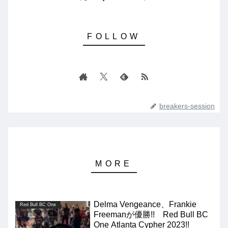
breakers-session
Delma Vengeance、Frankie
Red Bull BC One
Freemanが優勝!! Red Bull BC
One Atlanta Cypher 2023!!