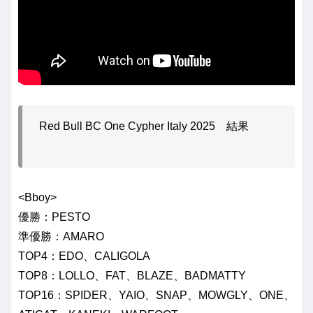
Red Bull BC One Cypher Italy 2025 結果
<Bboy>
優勝：PESTO
準優勝：AMARO
TOP4：EDO、CALIGOLA
TOP8：LOLLO、FAT、BLAZE、BADMATTY
TOP16：SPIDER、YAIO、SNAP、MOWGLY、ONE、