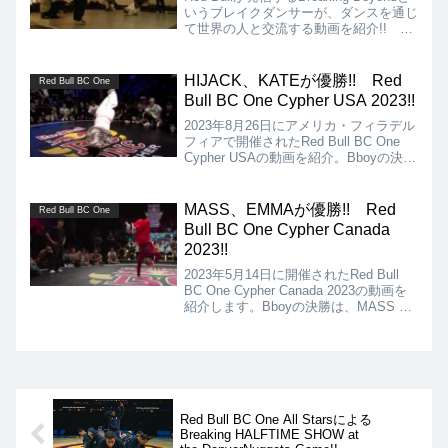
いうブレイクダンサーが、ダンスを通じ
て世界の人と交流する動画を紹介!! 第
5回はMenno & Juniorがオランダのロッ
テルダムを訪問。2022年世界一の
Ruggedsに会いに行っています。
HIJACK、KATEが優勝!! Red
Red Bull BC One
Bull BC One Cypher USA 2023!!
2023年8月26日にアメリカ・フィラデル
フィアで開催されたRed Bull BC One
Cypher USAの動画を紹介。Bboyの決勝
はMACE vs HIJACK、Bgirlの決勝は
PEP-C vs KATEとなりました!!
MASS、EMMAが優勝!! Red
Red Bull BC One
Bull BC One Cypher Canada
2023!!
2023年5月14日に開催されたRed Bull
BC One Cypher Canada 2023の動画を
紹介します。Bboyの決勝は、MASS vs.
ILLZ、Bgirlの決勝は、EMMA vs.
MOMOとなりました。
Red Bull BC One All Starsによる
Breaking HALFTIME SHOW at