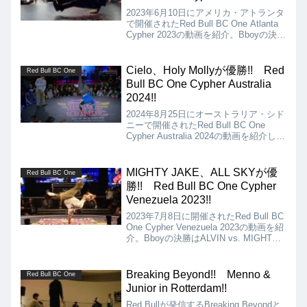
2023年6月10日にアメリカ・アトランタ
で開催されたRed Bull BC One Atlanta
Cypher 2023の動画を紹介。Bboyの決勝
はJust Will vs Delma Vengeance、Bgirl
の決勝はNuki vs Frankie Freemanとな
りました。
Cielo、Holy Mollyが優勝!! Red
Red Bull BC One
Bull BC One Cypher Australia
2024!!
2024年8月25日にオーストラリア・シド
ニーで開催されたRed Bull BC One
Cypher Australia 2024の動画を紹介しま
す。Bboyの決勝はCielo vs Kid Tek、
Bgirlの決勝はHoly Molly vs Hannahとな
りましたが、結果はCielo、Holy Mollyの
MIGHTY JAKE、ALL SKYが優
Red Bull BC One
優勝となりました!!
勝!! Red Bull BC One Cypher
Venezuela 2023!!
2023年7月8日に開催されたRed Bull BC
One Cypher Venezuela 2023の動画を紹
介。Bboyの決勝はALVIN vs. MIGHTY
JAKE、Bgirlの決勝はMINIE ANGIE vs.
ALL SKYとなりました。
Breaking Beyond!! Menno &
Red Bull BC One
Junior in Rotterdam!!
Red Bullが発信するBreaking Beyondと