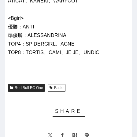
ATICAT、KANEKI、WARFOOT
<Bgirl>
優勝：ANTI
準優勝：ALESSANDRINA
TOP4：SPIDERGIRL、AGNE
TOP8：TORTIS、CAMI、JE JE、UNDICI
Red Bull BC One
Battle