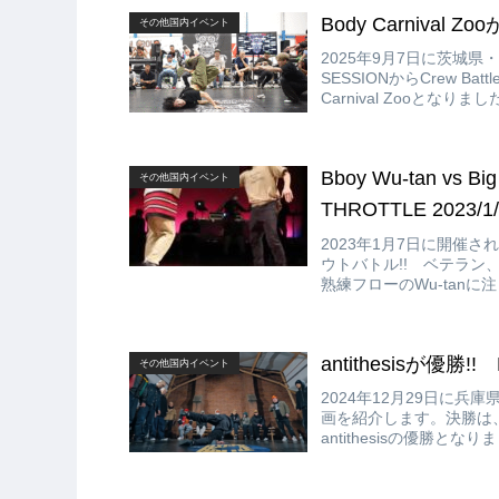
Body Carnival Z
その他国内イベント
2025年9月7日に茨城県・
SESSIONからCrew Ba
Carnival Zooとなりま
Bboy Wu-tan vs 
その他国内イベント
THROTTLE 2023/1/
2023年1月7日に開催されたFU
ウトバトル!! ベテラン、
熟練フローのWu-tanに
antithesisが優勝!!
その他国内イベント
2024年12月29日に兵庫県で
画を紹介します。決勝は、赫 
antithesisの優勝となりま