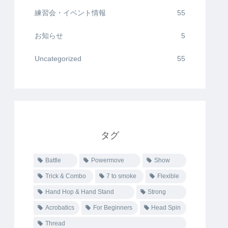
練習会・イベント情報
55
お知らせ
5
Uncategorized
55
タグ
Battle
Powermove
Show
Trick & Combo
7 to smoke
Flexible
Hand Hop & Hand Stand
Strong
Acrobatics
For Beginners
Head Spin
Thread