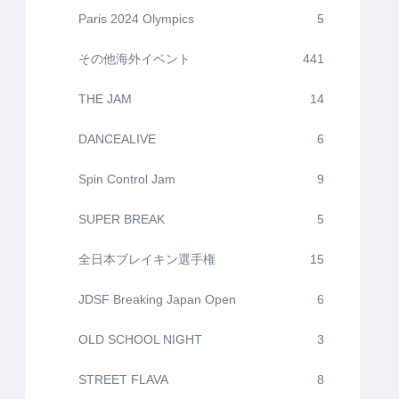
Paris 2024 Olympics
5
その他海外イベント
441
THE JAM
14
DANCEALIVE
6
Spin Control Jam
9
SUPER BREAK
5
全日本ブレイキン選手権
15
JDSF Breaking Japan Open
6
OLD SCHOOL NIGHT
3
STREET FLAVA
8