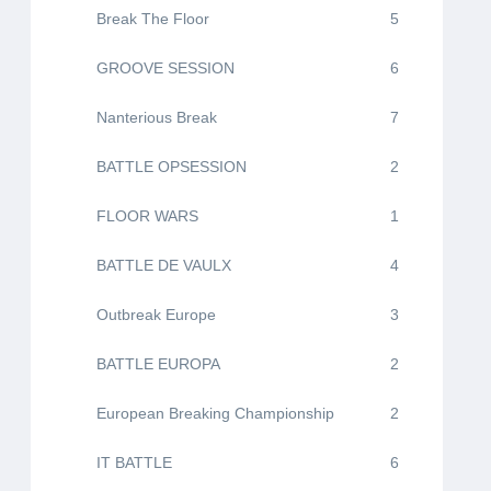
Break The Floor
5
GROOVE SESSION
6
Nanterious Break
7
BATTLE OPSESSION
2
FLOOR WARS
1
BATTLE DE VAULX
4
Outbreak Europe
3
BATTLE EUROPA
2
European Breaking Championship
2
IT BATTLE
6