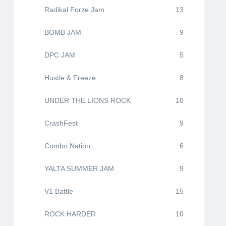
Radikal Forze Jam
13
BOMB JAM
9
DPC JAM
5
Hustle & Freeze
8
UNDER THE LIONS ROCK
10
CrashFest
9
Combo Nation
6
YALTA SUMMER JAM
9
V1 Battle
15
ROCK HARDER
10