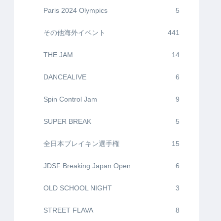
Paris 2024 Olympics
5
その他海外イベント
441
THE JAM
14
DANCEALIVE
6
Spin Control Jam
9
SUPER BREAK
5
全日本ブレイキン選手権
15
JDSF Breaking Japan Open
6
OLD SCHOOL NIGHT
3
STREET FLAVA
8