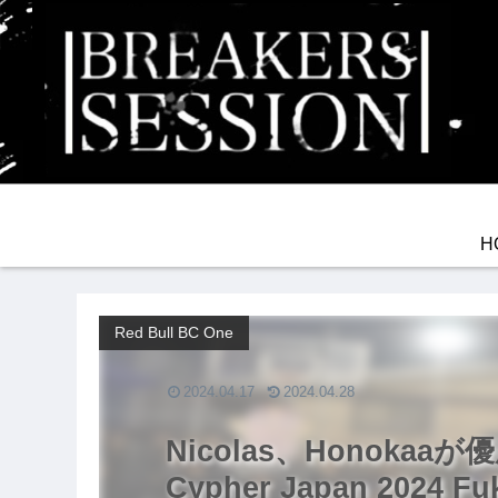
H
Red Bull BC One
2024.04.17
2024.04.28
Nicolas、Honokaaが優勝
Cypher Japan 2024 Fu