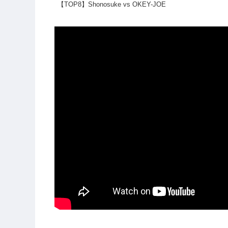
【TOP8】Shonosuke vs OKEY-JOE