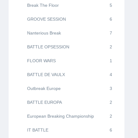
Break The Floor
5
GROOVE SESSION
6
Nanterious Break
7
BATTLE OPSESSION
2
FLOOR WARS
1
BATTLE DE VAULX
4
Outbreak Europe
3
BATTLE EUROPA
2
European Breaking Championship
2
IT BATTLE
6