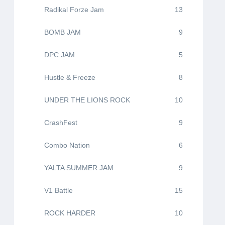
Radikal Forze Jam
13
BOMB JAM
9
DPC JAM
5
Hustle & Freeze
8
UNDER THE LIONS ROCK
10
CrashFest
9
Combo Nation
6
YALTA SUMMER JAM
9
V1 Battle
15
ROCK HARDER
10