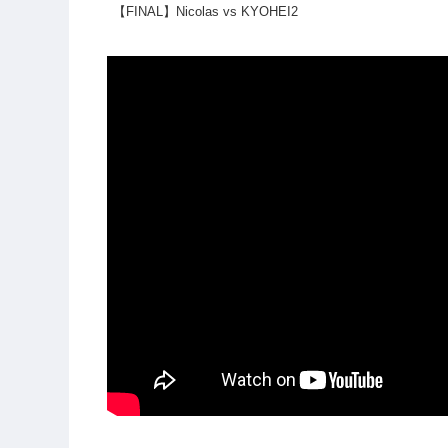
【FINAL】Nicolas vs KYOHEI2