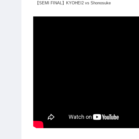
【SEMI FINAL】KYOHEI2 vs Shonosuke