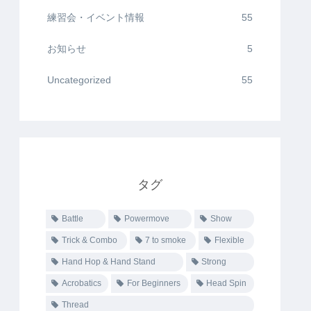
練習会・イベント情報
55
お知らせ
5
Uncategorized
55
タグ
Battle
Powermove
Show
Trick & Combo
7 to smoke
Flexible
Hand Hop & Hand Stand
Strong
Acrobatics
For Beginners
Head Spin
Thread