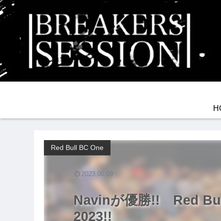
H
Red Bull BC One
2023.06.09
Navinが優勝!! Red Bull
2023!!