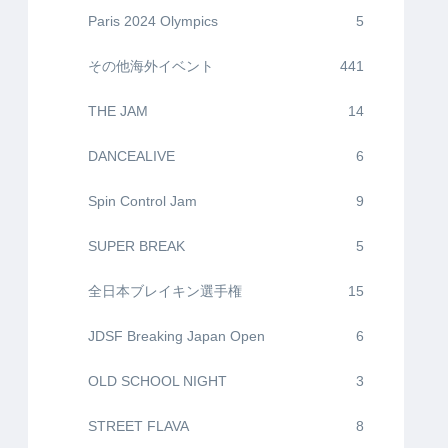
Paris 2024 Olympics
5
その他海外イベント
441
THE JAM
14
DANCEALIVE
6
Spin Control Jam
9
SUPER BREAK
5
全日本ブレイキン選手権
15
JDSF Breaking Japan Open
6
OLD SCHOOL NIGHT
3
STREET FLAVA
8