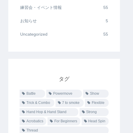
練習会・イベント情報
55
お知らせ
5
Uncategorized
55
タグ
Battle
Powermove
Show
Trick & Combo
7 to smoke
Flexible
Hand Hop & Hand Stand
Strong
Acrobatics
For Beginners
Head Spin
Thread