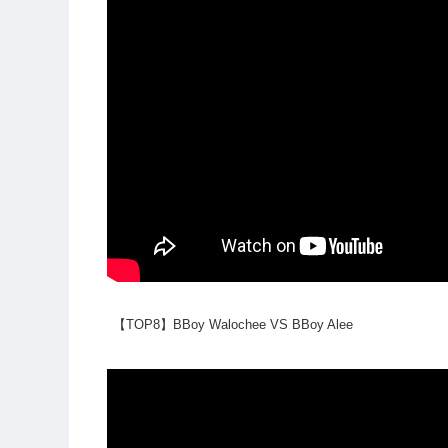
【TOP8】BBoy Walochee VS BBoy Alee