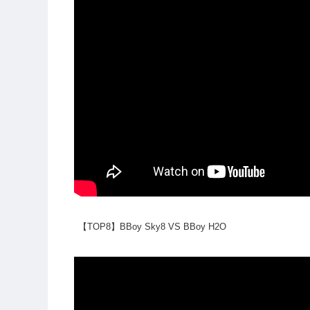
【TOP8】BBoy Sky8 VS BBoy H2O