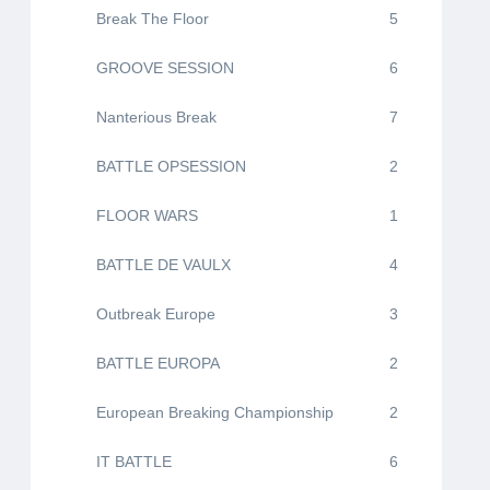
Break The Floor
5
GROOVE SESSION
6
Nanterious Break
7
BATTLE OPSESSION
2
FLOOR WARS
1
BATTLE DE VAULX
4
Outbreak Europe
3
BATTLE EUROPA
2
European Breaking Championship
2
IT BATTLE
6