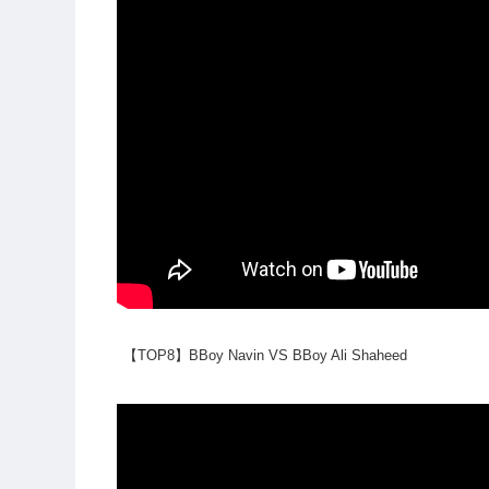
【TOP8】BBoy Navin VS BBoy Ali Shaheed