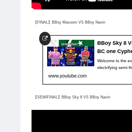
【FINAL】BBoy Masoom VS BBoy Navin
BBoy Sky 8 VS
BC one Cyphe
Welcome to the exh
electrifying semi-f
www.youtube.com
【SEMIFINAL】BBoy Sky 8 VS BBoy Navin