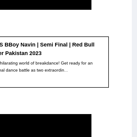
 BBoy Navin | Semi Final | Red Bull
r Pakistan 2023
ilarating world of breakdance! Get ready for an
inal dance battle as two extraordin...