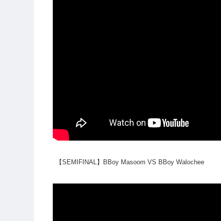
【SEMIFINAL】BBoy Masoom VS BBoy Walochee