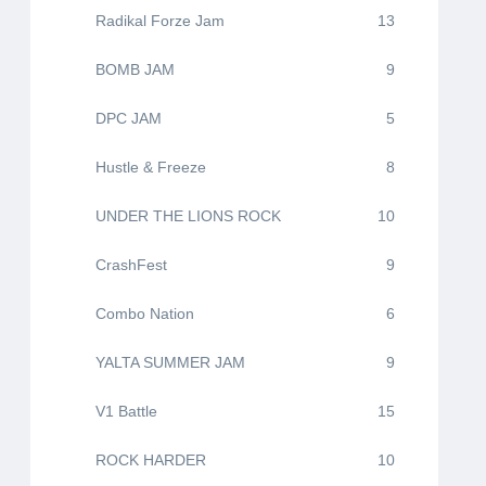
Radikal Forze Jam
13
BOMB JAM
9
DPC JAM
5
Hustle & Freeze
8
UNDER THE LIONS ROCK
10
CrashFest
9
Combo Nation
6
YALTA SUMMER JAM
9
V1 Battle
15
ROCK HARDER
10