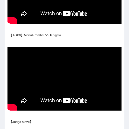
【TOP8】Mortal Combat VS Ichigeki
【Judge Move】