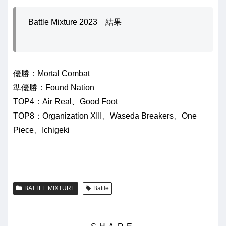
Battle Mixture 2023 結果
優勝：Mortal Combat
準優勝：Found Nation
TOP4：Air Real、Good Foot
TOP8：Organization XIII、Waseda Breakers、One
Piece、Ichigeki
BATTLE MIXTURE
Battle