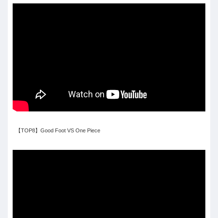
【TOP8】Good Foot VS One Piece