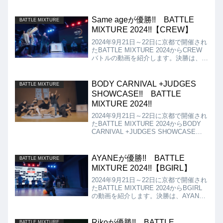
Same ageが優勝!! BATTLE
BATTLE MIXTURE
MIXTURE 2024!!【CREW】
2024年9月21日～22日に京都で開催され
たBATTLE MIXTURE 2024からCREW
バトルの動画を紹介します。決勝は、
MORTAL COMBAT + NEXT
GENERATION vs Same ageとなりまし
たが、結果は、Same ageが優勝となり
BODY CARNIVAL +JUDGES
BATTLE MIXTURE
ました!!
SHOWCASE!! BATTLE
MIXTURE 2024!!
2024年9月21日～22日に京都で開催され
たBATTLE MIXTURE 2024からBODY
CARNIVAL +JUDGES SHOWCASEの
動画を紹介。ショーケースは、BODY
CARNIVALの現役メンバーによるショー
につづいて、他のBODY CARNIVALメ
AYANEが優勝!! BATTLE
BATTLE MIXTURE
ンバー、ジャッジを加えてのソロ回しと
MIXTURE 2024!!【BGIRL】
いう構成!!
2024年9月21日～22日に京都で開催され
たBATTLE MIXTURE 2024からBGIRL
の動画を紹介します。決勝は、AYANE
vs Rikoとなりましたが、結果は、
AYANEが優勝となりました!!
Rikoが優勝!! BATTLE
BATTLE MIXTURE