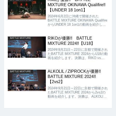
MIXTURE OKINAWA Qualifire!!
【UNDER 18 1on1】
2024年6月2日に沖縄で開催された
BATTLE MIXTURE OKINAWA Qualifire
からUNDER 18 1on1の動画を紹介しま
す。決勝は、Riko vs knuckleとなりま
したが、結果はRikoが優勝となりまし
た!!
RIKOが優勝!! BATTLE
BATTLE MIXTURE
MIXTURE 2024!!【U18】
2024年9月21日～22日に京都で開催され
たBATTLE MIXTURE 2024からU18の動
画を紹介します。決勝は、RIKO vs
NANOHAのBgirl対決となりましたが、
結果は、RIKOが優勝となりました!!
ALKOLIL / ZIPROCKが優勝!!
BATTLE MIXTURE
BATTLE MIXTURE 2024!!
【2vs2】
2024年9月21日～22日に京都で開催され
たBATTLE MIXTURE 2024から2vs2の
動画を紹介します。決勝は、ALKOLIL /
ZIPROCK vs WASEDA BREAKERSと
なりましたが、結果は、ALKOLIL /
ZIPROCKが優勝となりました!!