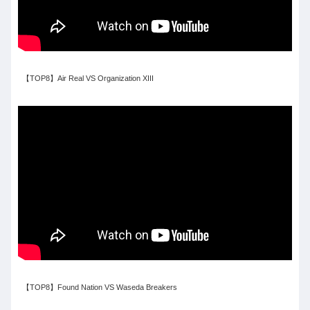
【TOP8】Air Real VS Organization XIII
【TOP8】Found Nation VS Waseda Breakers