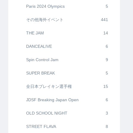
Paris 2024 Olympics
5
その他海外イベント
441
THE JAM
14
DANCEALIVE
6
Spin Control Jam
9
SUPER BREAK
5
全日本ブレイキン選手権
15
JDSF Breaking Japan Open
6
OLD SCHOOL NIGHT
3
STREET FLAVA
8