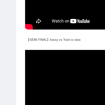
【SEMI FINAL】kossy vs Yosh is stoic