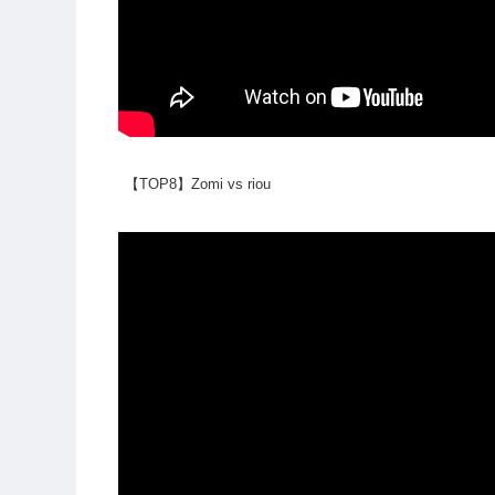
【TOP8】Zomi vs riou