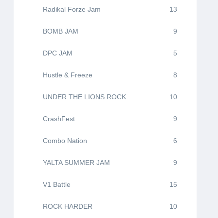
Radikal Forze Jam
13
BOMB JAM
9
DPC JAM
5
Hustle & Freeze
8
UNDER THE LIONS ROCK
10
CrashFest
9
Combo Nation
6
YALTA SUMMER JAM
9
V1 Battle
15
ROCK HARDER
10