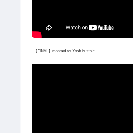
【FINAL】monmoi vs Yosh is stoic