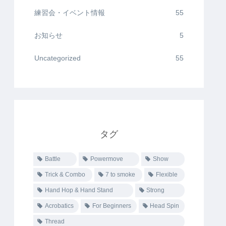
練習会・イベント情報
55
お知らせ
5
Uncategorized
55
タグ
Battle
Powermove
Show
Trick & Combo
7 to smoke
Flexible
Hand Hop & Hand Stand
Strong
Acrobatics
For Beginners
Head Spin
Thread