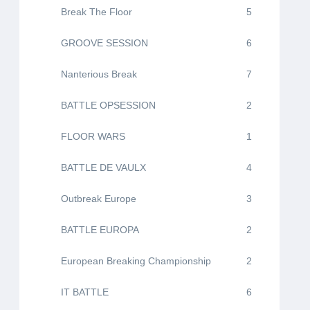
Break The Floor
5
GROOVE SESSION
6
Nanterious Break
7
BATTLE OPSESSION
2
FLOOR WARS
1
BATTLE DE VAULX
4
Outbreak Europe
3
BATTLE EUROPA
2
European Breaking Championship
2
IT BATTLE
6