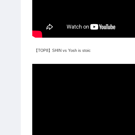
【TOP8】SHIN vs Yosh is stoic