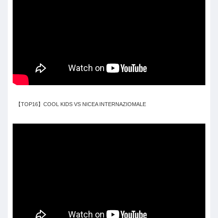
【TOP16】COOL KIDS VS NICEA INTERNAZIOMALE