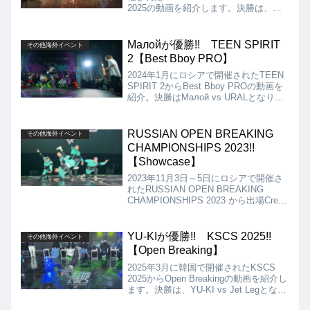
2025の動画を紹介します。決勝は、
Predatorz（ARSEX、AMIR、TIGER、
DIAS） vs フランスのTypeshiit（JOY
BOY、BUZZ、ARNIL、TIMO）となり
Малойが優勝!! TEEN SPIRIT
その他海外イベント
ましたが、結果はPredatorzが優勝とな
2【Best Bboy PRO】
りました!!
2024年1月にロシアで開催されたTEEN
SPIRIT 2からBest Bboy PROの動画を
紹介。決勝はМалой vs URALとなりま
したが、優勝はМалойとなりました!!
Малойは、まだ小学校低学年くらいに
見えますが、ハイレベルなパワームーブ
RUSSIAN OPEN BREAKING
その他海外イベント
にフットワークを繰り出しています!!
CHAMPIONSHIPS 2023!!
【Showcase】
2023年11月3日～5日にロシアで開催さ
れたRUSSIAN OPEN BREAKING
CHAMPIONSHIPS 2023 から出場Crew
によるショーケースの動画を紹介。
Green Panda、Brother Green、
FOUNDNATION、VINOTINTO、LAST
YU-KIが優勝!! KSCS 2025!!
その他海外イベント
SQUADです!!
【Open Breaking】
2025年3月に韓国で開催されたKSCS
2025からOpen Breakingの動画を紹介し
ます。決勝は、YU-KI vs Jet Legとなり
ましたが、結果はYU-KIの優勝となりま