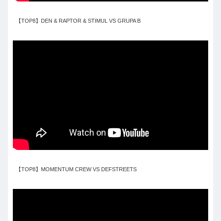
【TOP8】DEN & RAPTOR & STIMUL VS GRUPA B
【TOP8】MOMENTUM CREW VS DEFSTREETS