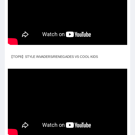
【TOP8】STYLE INVADERS/RENEGADES VS COOL KIDS