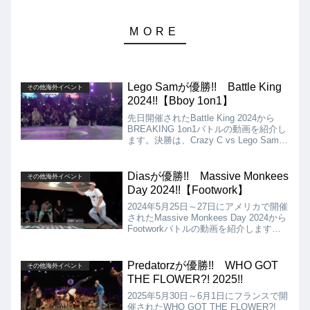
Lego Samが優勝!! Battle King
その他海外イベント
2024!!【Bboy 1on1】
先日開催されたBattle King 2024から
BREAKING 1on1バトルの動画を紹介し
ます。決勝は、Crazy C vs Lego Samと
なりましたが、結果はLego Samが優勝
となりました!!
Diasが優勝!! Massive Monkees
その他海外イベント
Day 2024!!【Footwork】
2024年5月25日～27日にアメリカで開催
されたMassive Monkees Day 2024から
Footworkバトルの動画を紹介します。
決勝は、Conrad Vs Diasとなりました
が、結果はDiasが優勝となりました!!
Predatorzが優勝!! WHO GOT
その他海外イベント
THE FLOWER?! 2025!!
2025年5月30日～6月1日にフランスで開
催されたWHO GOT THE FLOWER?!