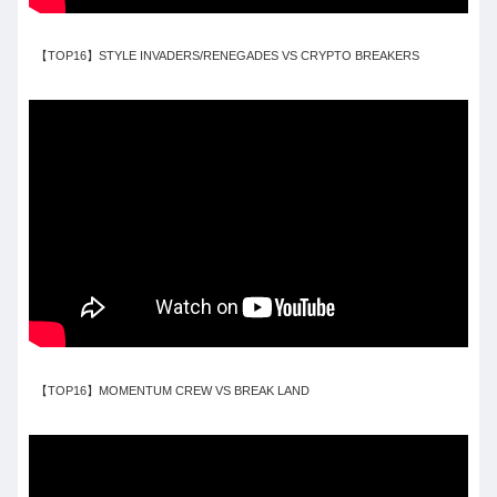
【TOP16】STYLE INVADERS/RENEGADES VS CRYPTO BREAKERS
【TOP16】MOMENTUM CREW VS BREAK LAND