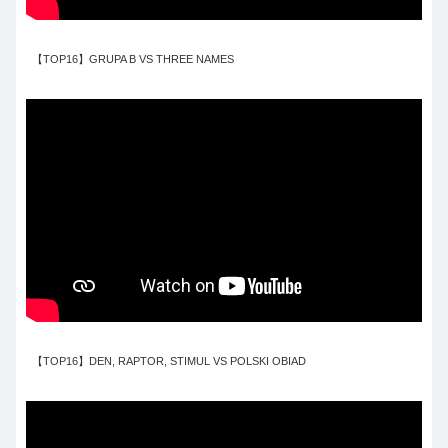
【TOP16】GRUPA B VS THREE NAMES
【TOP16】DEN, RAPTOR, STIMUL VS POLSKI OBIAD