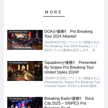
DOAが優勝!! Pro Breaking
Pro Breaking Tour
Tour 2024 Atlanta!!
2024年4月27日にアメリカで開催された
Pro Breaking Tour 2024 Atlantaという
3on3バトルの動画を紹介します。決勝
は、Illakoro Vs DOAとなりましたが、
結果は、DOAが優勝となりました!!
Squadronが優勝!! Presented
Pro Breaking Tour
By Snipes Pro Breaking Tour
United Styles 2024!!
2024年7月14日にアメリカで開催された
Presented By Snipes Pro Breaking Tour
のUnited Styles 2024から3on3の動画を
紹介します。決勝は、Squadron Vs
Illakoroとなりましたが、結果は、
Squadronが優勝となりました!!
Breaking Badが優勝!! Rock
Pro Breaking Tour
City 2025 – SNIPES Pro