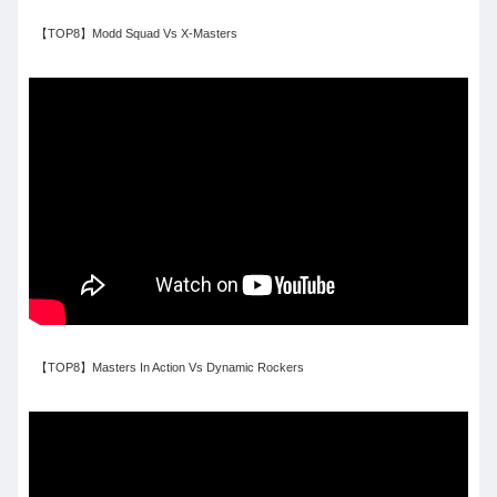
【TOP8】Modd Squad Vs X-Masters
【TOP8】Masters In Action Vs Dynamic Rockers