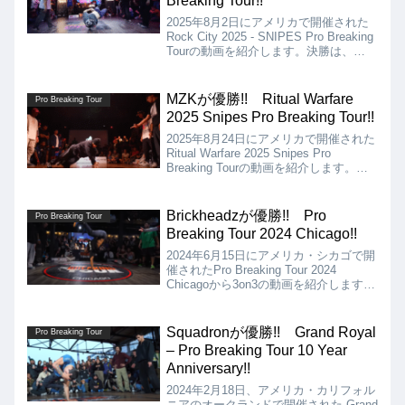
Breaking Tour!!
2025年8月2日にアメリカで開催された
Rock City 2025 - SNIPES Pro Breaking
Tourの動画を紹介します。決勝は、
Breaking Bad vs LAFとなりましたが、
結果はBreaking Badの優勝となりまし
た!!
MZKが優勝!! Ritual Warfare
Pro Breaking Tour
2025 Snipes Pro Breaking Tour!!
2025年8月24日にアメリカで開催された
Ritual Warfare 2025 Snipes Pro
Breaking Tourの動画を紹介します。決
勝は、Rock All Day vs MZKとなりまし
たが、結果はMZKの優勝となりました!!
Brickheadzが優勝!! Pro
Pro Breaking Tour
Breaking Tour 2024 Chicago!!
2024年6月15日にアメリカ・シカゴで開
催されたPro Breaking Tour 2024
Chicagoから3on3の動画を紹介します。
決勝は、MZK VS Brickheadzとなりま
したが、結果はBrickheadzが優勝となり
ました!!
Squadronが優勝!! Grand Royal
Pro Breaking Tour
– Pro Breaking Tour 10 Year
Anniversary!!
2024年2月18日、アメリカ・カリフォル
ニアのオークランドで開催された Grand