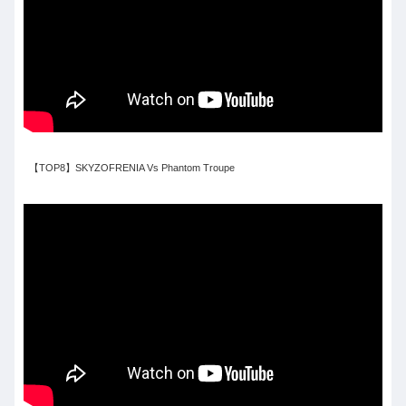
【TOP8】SKYZOFRENIA Vs Phantom Troupe