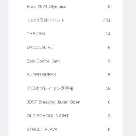
Paris 2024 Olympics
5
その他海外イベント
441
THE JAM
14
DANCEALIVE
6
Spin Control Jam
9
SUPER BREAK
5
全日本ブレイキン選手権
15
JDSF Breaking Japan Open
6
OLD SCHOOL NIGHT
3
STREET FLAVA
8