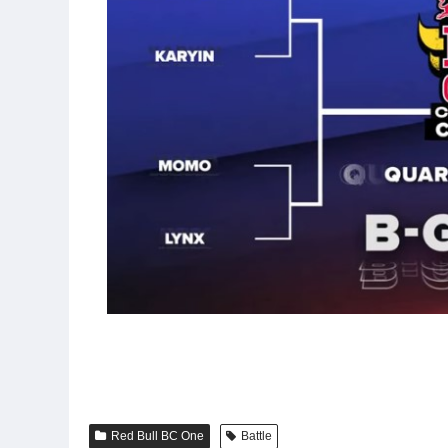
Red Bull BC One
Battle