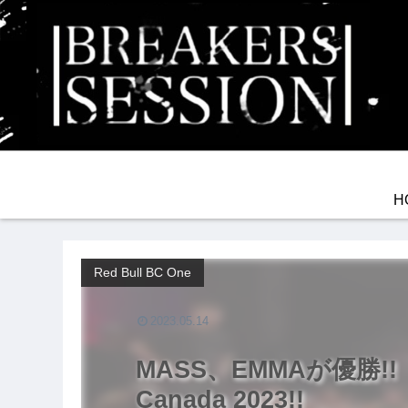
H
Red Bull BC One
2023.05.14
MASS、EMMAが優勝!! Re
Canada 2023!!