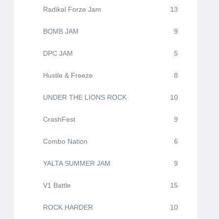
Radikal Forze Jam
13
BOMB JAM
9
DPC JAM
5
Hustle & Freeze
8
UNDER THE LIONS ROCK
10
CrashFest
9
Combo Nation
6
YALTA SUMMER JAM
9
V1 Battle
15
ROCK HARDER
10