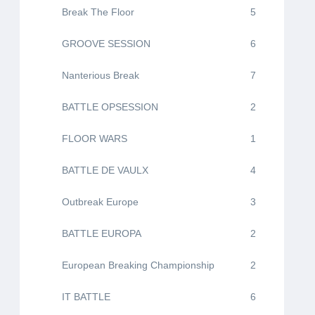
Break The Floor
5
GROOVE SESSION
6
Nanterious Break
7
BATTLE OPSESSION
2
FLOOR WARS
1
BATTLE DE VAULX
4
Outbreak Europe
3
BATTLE EUROPA
2
European Breaking Championship
2
IT BATTLE
6