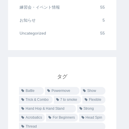
練習会・イベント情報
55
お知らせ
5
Uncategorized
55
タグ
Battle
Powermove
Show
Trick & Combo
7 to smoke
Flexible
Hand Hop & Hand Stand
Strong
Acrobatics
For Beginners
Head Spin
Thread