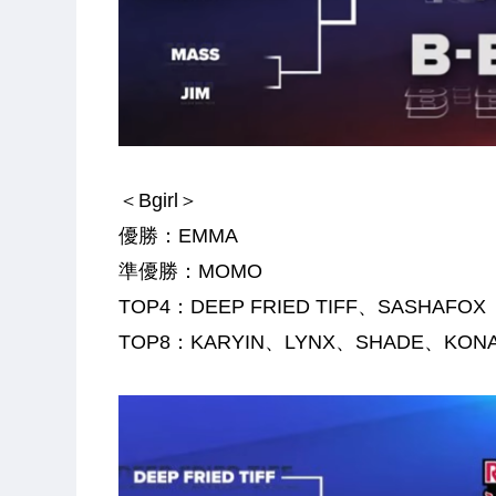
＜Bgirl＞
優勝：EMMA
準優勝：MOMO
TOP4：DEEP FRIED TIFF、SASHAFOX
TOP8：KARYIN、LYNX、SHADE、KON