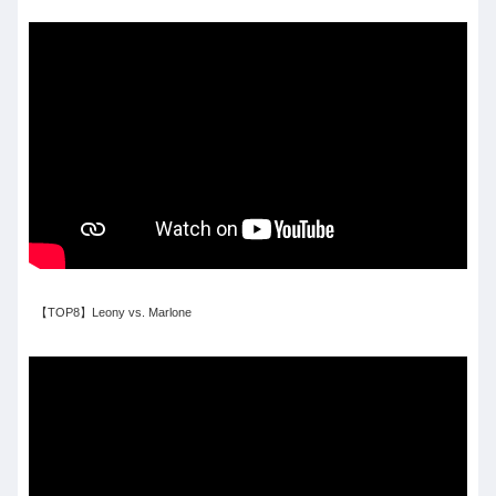
【TOP8】Leony vs. Marlone