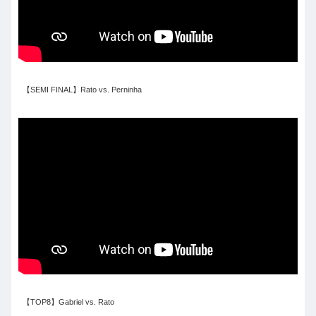
【SEMI FINAL】Rato vs. Perninha
【TOP8】Gabriel vs. Rato