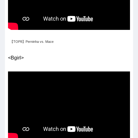
【TOP8】Perninha vs. Mace
<Bgirl>