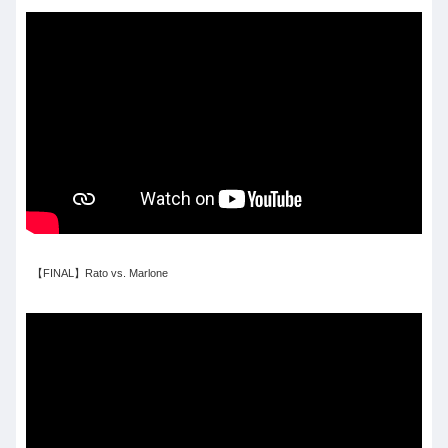
【FINAL】Rato vs. Marlone