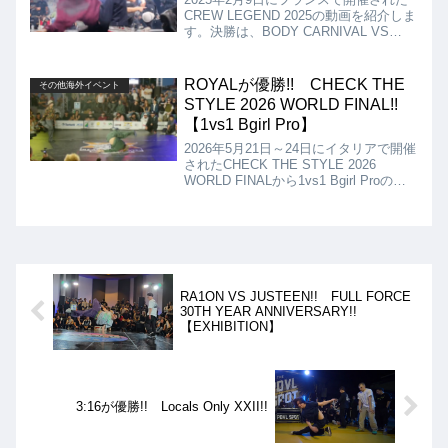
CREW LEGEND 2025の動画を紹介しま
す。決勝は、BODY CARNIVAL VS
JINJO CREWとなりましたが、結果は
BODY CARNIVALの優勝となりました!!
ROYALが優勝!! CHECK THE
その他海外イベント
STYLE 2026 WORLD FINAL!!
【1vs1 Bgirl Pro】
2026年5月21日～24日にイタリアで開催
されたCHECK THE STYLE 2026
WORLD FINALから1vs1 Bgirl Proの動
画を紹介します。決勝は、ANGELA VS
ROYALとなりましたが、結果はROYAL
が優勝となりました!!
RA1ON VS JUSTEEN!! FULL FORCE
30TH YEAR ANNIVERSARY!!
【EXHIBITION】
3:16が優勝!! Locals Only XXII!!