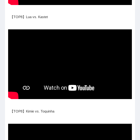
【TOP8】Lua vs. Kastet
【TOP8】Kimie vs. Toquinha