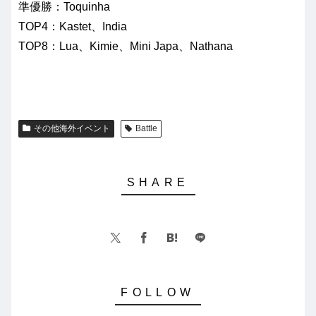
準優勝：Toquinha
TOP4：Kastet、India
TOP8：Lua、Kimie、Mini Japa、Nathana
その他海外イベント
Battle