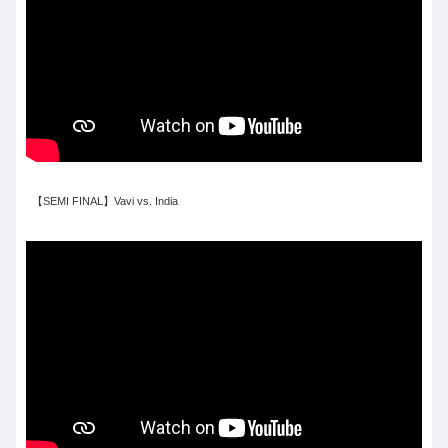
【SEMI FINAL】Vavi vs. India