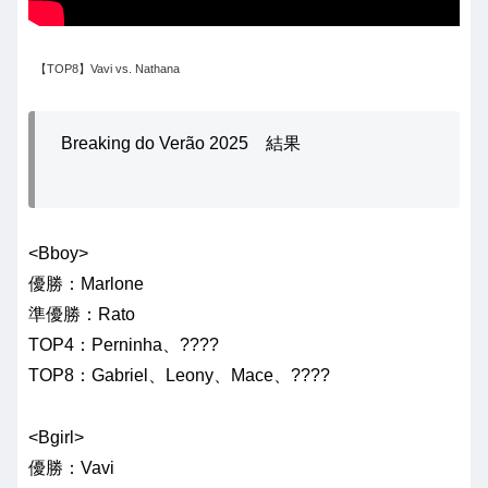
【TOP8】Vavi vs. Nathana
Breaking do Verão 2025 結果
<Bboy>
優勝：Marlone
準優勝：Rato
TOP4：Perninha、????
TOP8：Gabriel、Leony、Mace、????
<Bgirl>
優勝：Vavi