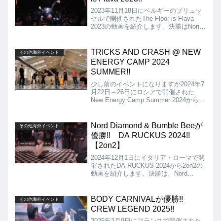
2023年11月18日にベルギーのブリュッ
セルで開催されたThe Floor is Flava
2023の動画を紹介します。決勝はNori &
Satoru vs Amir & Diasとなりましたが、
結果はAmir & Diasの優勝となりました!!
TRICKS AND CRASH @ NEW
その他海外イベント
ENERGY CAMP 2024
SUMMER!!
少し前のイベントになりますが2024年7
月22日～26日にロシアで開催された
New Energy Camp Summer 2024から
TRICKS AND CRASHの動画がアップさ
れていたので紹介させていただきます。
こちらもハイレベルなサイファーとなっ
Nord Diamond & Bumble Beeが
その他海外イベント
ていますので、ぜひご覧ください!!
優勝!! DA RUCKUS 2024!!
【2on2】
2024年12月1日にイタリア・ローマで開
催されたDA RUCKUS 2024から2on2の
動画を紹介します。決勝は、Nord
Diamond & Bumble Bee vs Pac & Atiと
なりましたが、結果は、Nord Diamond
& Bumble Beeが優勝となりました!!
BODY CARNIVALが優勝!!
その他海外イベント
CREW LEGEND 2025!!
2025年2月9日にフランスで開催された