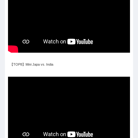
【TOP8】Mini Japa vs. India