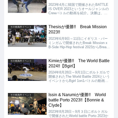
2023年4月に韓国で開催されたBATTLE
IS OVER 2023というオールジャンルの
Crewバトルの動画を紹介。決勝は、
JINJO CREW vs BREAK AMBITIONと
いうBboy対決でしたが、JINJO CREW
が危なげなく勝利!!
Thesisが優勝!! Break Mission
その他海外イベント
2023!!
2023年6月9日～11日にイギリス・バー
ミンガムで開催されたBreak Mission x
B-Side Hip-Hop festival 2023からBreak
Missionの動画を紹介。決勝は
Exaggerate vs Thesisとなりました。
Kimieが優勝!! The World Battle
その他海外イベント
2024!!【Bgirl】
2024年8月28日～9月1日にポルトガルで
開催されたThe World Battle 2024という
イベントからBgirl 1on1バトルの動画を
紹介します。決勝は、Masha Uragan vs
Kimieとなりましたが、結果は、Kimie
が優勝となりました!!
Issin & Narumiが優勝!! World
その他海外イベント
battle Porto 2023!!【Bonnie &
Clyde】
2023年8月28日～9月３日にポルトガル
で開催されたWorld battle Porto 2023か