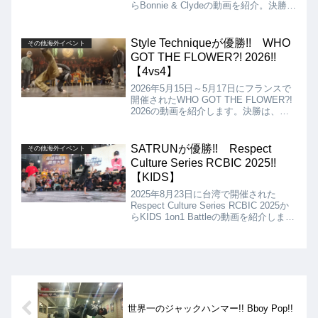
らBonnie & Clydeの動画を紹介。決勝
は、Lee & Sarah Bee VS Issin &
Narumi!! 見事Issin & Narumiが優勝!!
Style Techniqueが優勝!! WHO
その他海外イベント
GOT THE FLOWER?! 2026!!
【4vs4】
2026年5月15日～5月17日にフランスで
開催されたWHO GOT THE FLOWER?!
2026の動画を紹介します。決勝は、
Squadron (USA) vs Style Technique
(Worldwide)となりましたが、結...
SATRUNが優勝!! Respect
その他海外イベント
Culture Series RCBIC 2025!!
【KIDS】
2025年8月23日に台湾で開催された
Respect Culture Series RCBIC 2025か
らKIDS 1on1 Battleの動画を紹介しま
す。決勝は、ORION VS SATRUNとな
りましたが、結果はSATRUNの優勝とな
りました!!
世界一のジャックハンマー!! Bboy Pop!!