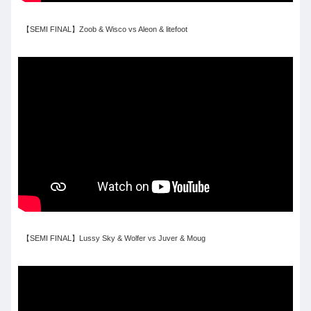
【SEMI FINAL】Zoob & Wisco vs Aleon & litefoot
【SEMI FINAL】Lussy Sky & Wolfer vs Juver & Moug