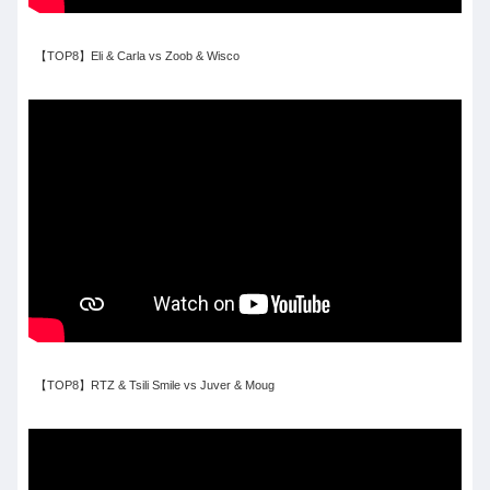
【TOP8】Eli & Carla vs Zoob & Wisco
【TOP8】RTZ & Tsili Smile vs Juver & Moug