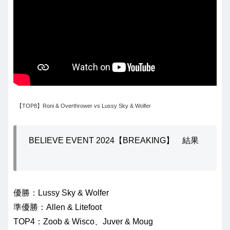
【TOP8】Roni & Overthrower vs Lussy Sky & Wolfer
BELIEVE EVENT 2024【BREAKING】 結果
優勝：Lussy Sky & Wolfer
準優勝：Allen & Litefoot
TOP4：Zoob & Wisco、Juver & Moug