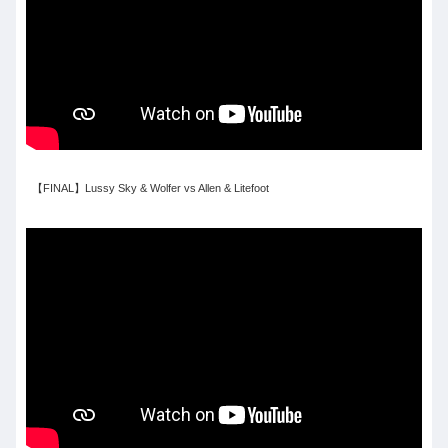
【FINAL】Lussy Sky & Wolfer vs Allen & Litefoot