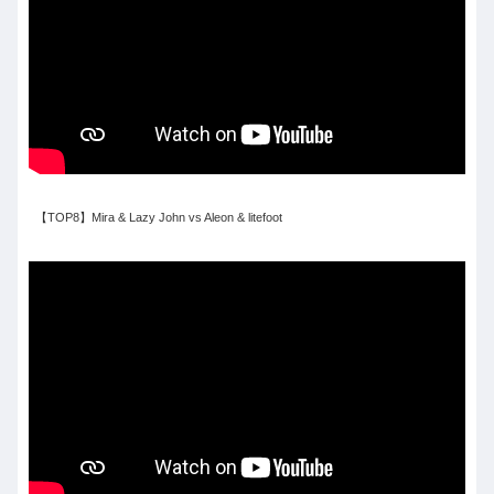
【TOP8】Mira & Lazy John vs Aleon & litefoot