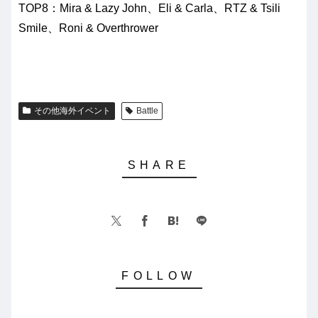
TOP8：Mira & Lazy John、Eli & Carla、RTZ & Tsili
Smile、Roni & Overthrower
その他海外イベント
Battle