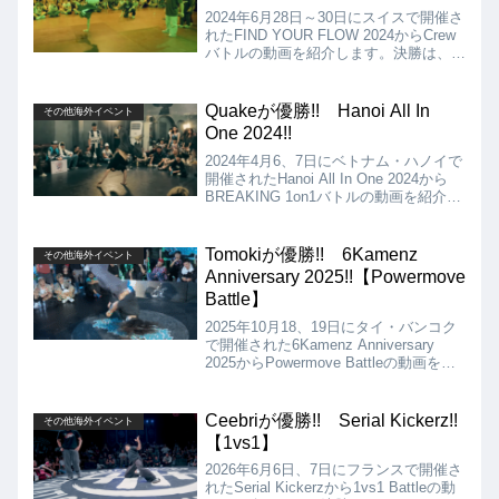
2024年6月28日～30日にスイスで開催さ
れたFIND YOUR FLOW 2024からCrew
バトルの動画を紹介します。決勝は、
Team Russia vs Formlessとなりました
が、結果は、Formlessの優勝となりま
した!!
Quakeが優勝!! Hanoi All In
その他海外イベント
One 2024!!
2024年4月6、7日にベトナム・ハノイで
開催されたHanoi All In One 2024から
BREAKING 1on1バトルの動画を紹介し
ます。決勝はSailor D VS Quakeとなり
ましたが、結果はQuakeが優勝となりま
した!!
Tomokiが優勝!! 6Kamenz
その他海外イベント
Anniversary 2025!!【Powermove
Battle】
2025年10月18、19日にタイ・バンコク
で開催された6Kamenz Anniversary
2025からPowermove Battleの動画を紹
介します。決勝は、Tomoki vs Thirty
Nukとなりましたが、結果はTomokiの優
勝となりました!!
Ceebriが優勝!! Serial Kickerz!!
その他海外イベント
【1vs1】
2026年6月6日、7日にフランスで開催さ
れたSerial Kickerzから1vs1 Battleの動