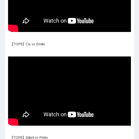
【TOP8】Cis vs Emilio
【TOP8】Djibril vs Petito