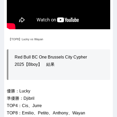
【TOP8】Lucky vs Wayan
Red Bull BC One Brussels City Cypher
2025【Bboy】 結果
優勝：Lucky
準優勝：Djibril
TOP4：Cis、Jurre
TOP8：Emilio、Petito、Anthony、Wayan