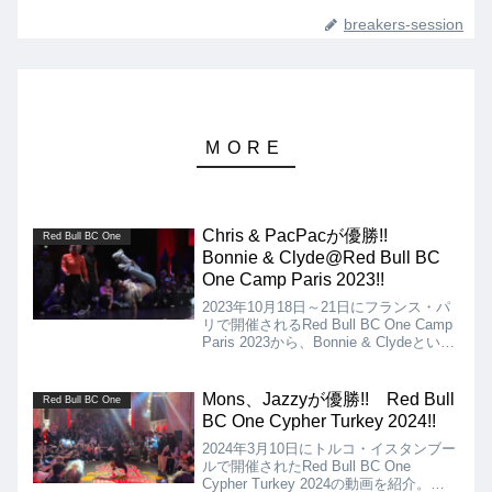
breakers-session
Chris & PacPacが優勝!!
Red Bull BC One
Bonnie & Clyde@Red Bull BC
One Camp Paris 2023!!
2023年10月18日～21日にフランス・パ
リで開催されるRed Bull BC One Camp
Paris 2023から、Bonnie & Clydeという
BboyとBgirlのペアを組んでのバトル動
画を紹介。決勝はChris & PacPac vs.
Sunni & Vanessa!!
Mons、Jazzyが優勝!! Red Bull
Red Bull BC One
BC One Cypher Turkey 2024!!
2024年3月10日にトルコ・イスタンブー
ルで開催されたRed Bull BC One
Cypher Turkey 2024の動画を紹介。