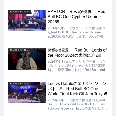
Bboyの決勝はMons vs Dexterとなりま
したが、結果はMonsが優勝、Bgirlの決
勝はJazzy vs Jemraiとなりましたが、
RAPTOR、RIVAが優勝!! Red
Red Bull BC One
結果はJazzyの優勝となりました!!
Bull BC One Cypher Ukraine
2026!!
2026年5月9日にウクライナで開催され
たRed Bull BC One Cypher Ukraine
2026の動画を紹介します。Bboyの決勝
はRAPTOR vs GIMNAST、Bgirlの決勝
はRIVA vs SONYAとなりましたが、結
果はRAPTOR、RIVAの優勝となりまし
諸侯の帰還!! Red Bull Lords of
Red Bull BC One
た!!
the Floor 2024の裏側に迫る!!
2024年4月7日にアメリカで開催された
ブレイキンの歴史にその名を刻み23年
越しに復活開催された「Red Bull Lords
of the Floor 2024」の裏側に迫る動画を
紹介。レジェンド達のインタビューや過
去の伝説的なバトル動画も交え、それぞ
Lee vs Harutoのエキシビジョン
Red Bull BC One
れの熱い思いなどを見ることができま
バトル!! Red Bull BC One
す!!
World Final Kick Off Jam Tokyo!!
2025年3月8日に東京で開催されたRed
Bull BC One World Final Kick Off Jam
TokyoからLee vs Harutoのエキシビジョ
ンバトルの動画を紹介。今や世界トップ