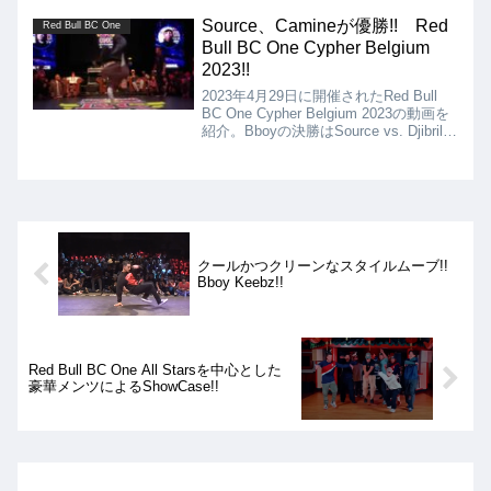
レベルのBboyへと成長したHarutoと、
世界屈指の新世代BboyであるRurggeds
Source、Camineが優勝!! Red
Red Bull BC One
のLeeによる対決!!
Bull BC One Cypher Belgium
2023!!
2023年4月29日に開催されたRed Bull
BC One Cypher Belgium 2023の動画を
紹介。Bboyの決勝はSource vs. Djibril、
Bgirlの決勝はCamine vs. Ilvyとなりまし
た。
クールかつクリーンなスタイルムーブ!!
Bboy Keebz!!
Red Bull BC One All Starsを中心とした
豪華メンツによるShowCase!!