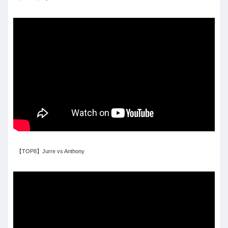
【TOP8】Jurre vs Anthony