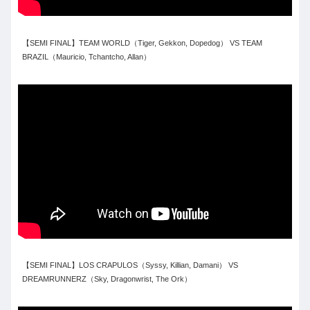
【SEMI FINAL】TEAM WORLD（Tiger, Gekkon, Dopedog） VS TEAM
BRAZIL（Mauricio, Tchantcho, Allan）
【SEMI FINAL】LOS CRAPULOS（Syssy, Killian, Damani） VS
DREAMRUNNERZ（Sky, Dragonwrist, The Ork）