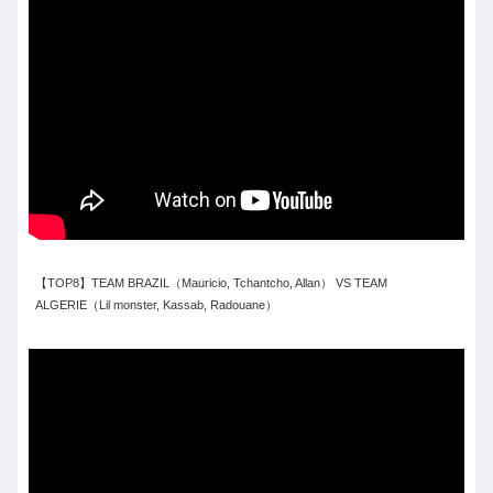
【TOP8】TEAM BRAZIL（Mauricio, Tchantcho, Allan） VS TEAM
ALGERIE（Lil monster, Kassab, Radouane）