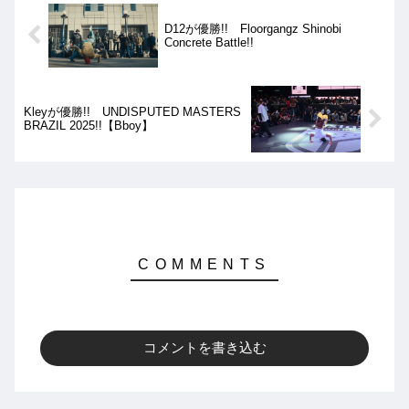
D12が優勝!! Floorgangz Shinobi
Concrete Battle!!
Kleyが優勝!! UNDISPUTED MASTERS
BRAZIL 2025!!【Bboy】
コメントを書き込む