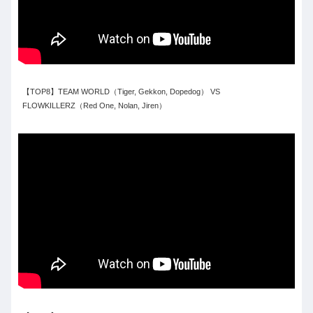
【TOP8】TEAM WORLD（Tiger, Gekkon, Dopedog） VS
FLOWKILLERZ（Red One, Nolan, Jiren）