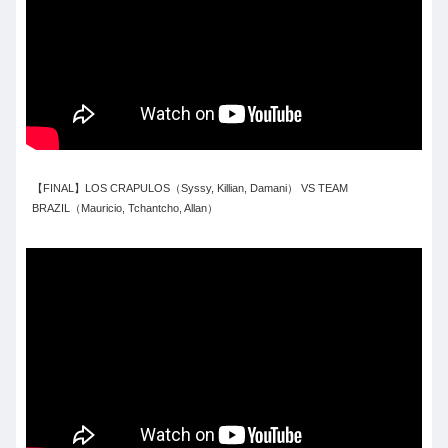
【FINAL】LOS CRAPULOS（Syssy, Killian, Damani） VS TEAM
BRAZIL（Mauricio, Tchantcho, Allan）