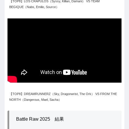
【TOP8】LOS CRAPULOS（Syssy, Killian, Damani） VS TEAM
BEGIQUE（Nabs, Emilio, Source）
【TOP8】DREAMRUNNERZ（Sky, Dragonwrist, The Ork） VS FROM THE
NORTH（Dangerous, Mael, Sacha）
Battle Raw 2025 結果