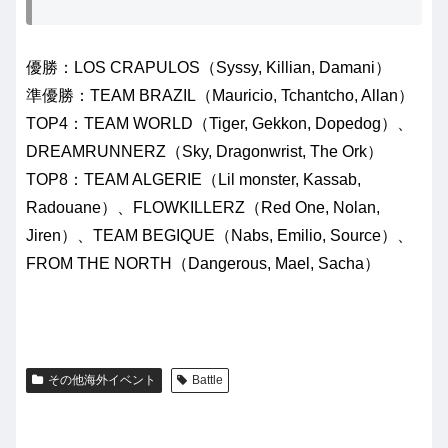
優勝：LOS CRAPULOS（Syssy, Killian, Damani）
準優勝：TEAM BRAZIL（Mauricio, Tchantcho, Allan）
TOP4：TEAM WORLD（Tiger, Gekkon, Dopedog）、
DREAMRUNNERZ（Sky, Dragonwrist, The Ork）
TOP8：TEAM ALGERIE（Lil monster, Kassab,
Radouane）、FLOWKILLERZ（Red One, Nolan,
Jiren）、TEAM BEGIQUE（Nabs, Emilio, Source）、
FROM THE NORTH（Dangerous, Mael, Sacha）
その他海外イベント
Battle