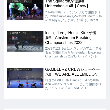
The Squadronが優勝!!
その他海外イベント
Unbreakable 4!!【Crew】
2024年10月19日にアメリカで開催され
たUnbreakable 4から5vs5のCrewバトル
の動画を紹介します。決勝は、Beast
Modd Flow Vs The Squadronとなりまし
たが、結果は、The Squadronが優勝と
なりました!!
India、Lee、Hustle Kidzが優
その他海外イベント
勝!! Amsterdam Breaking
Championships 2023!!
2023年12月9日にオランダのアムステル
ダムで開催されたAmsterdam Breaking
Championships 2023というイベントの
動画を紹介。こちらのイベントのコンテ
ンツは、Bgirl 1on1、Bboy 1on1、Crew
のバトルとなっています。
GAMBLERZ CREWショーケー
その他海外イベント
ス!! WE ARE ALL 1MILLION!!
韓国の1MILLION Dance Studioの10th
Anniversary コンサートとして開催され
たイベントの「WE ARE ALL
1MILLION」からGAMBLERZ CREWの
ショーケースの動画を紹介します!!