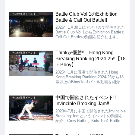
Battle Club Vol.1のExhibition
その他海外イベント
Battle & Call Out Battle!!
2026年1月30日にアメリカで開催された
Battle Club Vol.1からExhibition Battleと
Call Out Battleの動画を紹介します。
Exhibition Battleは、Valencio Vs
Kobe、Gokaito Vs Lineage、A+ Vs
Emma、Call Out Battleは、Gravity Vs
Thinkが優勝!! Hong Kong
その他海外イベント
Tsukki!!
Breaking Ranking 2024-25!!【18
＋Bboy】
2025年1月に香港で開催されたHong
Kong Breaking Ranking 2024-25から18
歳以上のBboy1on1バトル動画を紹介し
ます。決勝は、Think vs Davyの対決と
なりましたが、結果はThinkの優勝とな
りました!!
中国で開催されたイベント!!
その他海外イベント
Invincible Breaking Jam!!
2023年7月に中国で開催されたInvincible
Breaking Jamというイベントの動画を
紹介。Crew Battle、Kids 1on1 Battle、
Kids Crew Battleの各決勝。