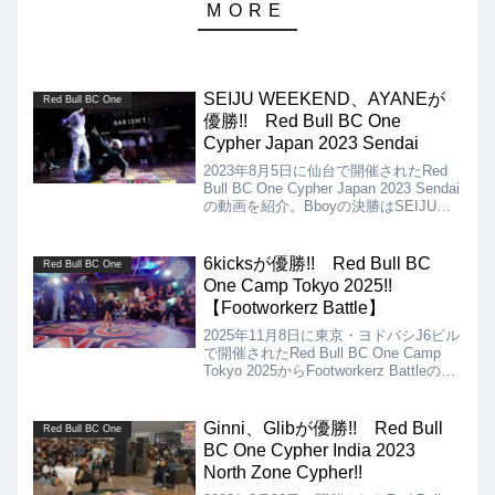
SEIJU WEEKEND、AYANEが
Red Bull BC One
優勝!! Red Bull BC One
Cypher Japan 2023 Sendai
2023年8月5日に仙台で開催されたRed
Bull BC One Cypher Japan 2023 Sendai
の動画を紹介。Bboyの決勝はSEIJU
WEEKEND vs NICOLAS、Bgirlの決勝
はAYANE vs NANOHAとなりました
6kicksが優勝!! Red Bull BC
Red Bull BC One
One Camp Tokyo 2025!!
【Footworkerz Battle】
2025年11月8日に東京・ヨドバシJ6ビル
で開催されたRed Bull BC One Camp
Tokyo 2025からFootworkerz Battleの動
画を紹介します。フットワークの腕
（脚）に自信のある猛者達が集い、激戦
を繰り広げたFootworkerz Battleでした
Ginni、Glibが優勝!! Red Bull
Red Bull BC One
が、優勝は6kicksとなりました!!
BC One Cypher India 2023
North Zone Cypher!!