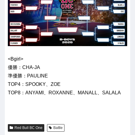
<Bgirl>
優勝：CHA-JA
準優勝：PAULINE
TOP4：SPOOKY、ZOE
TOP8：ANYAMI、ROXANNE、MANALL、SALALA
Red Bull BC One
Battle