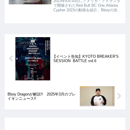
2023年6月10日にアメリカ・アトランタ
で開催されたRed Bull BC One Atlanta
Cypher 2023の動画を紹介。Bboyの決勝
はJust Will vs Delma Vengeance、Bgirl
の決勝はNuki vs Frankie Freemanとな
りました。
【イベント告知】KYOTO BREAKER’S
SESSION BATTLE vol.6
Bboy Dragonが解説!! 2025年3月のブレ
イキンニュース!!