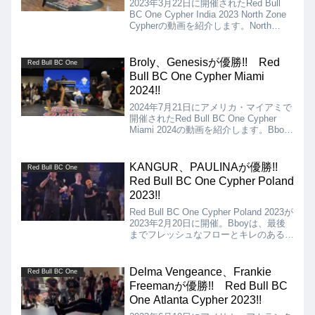
2023年3月22日に開催されたRed Bull
BC One Cypher India 2023 North Zone
Cypherの動画を紹介します。North
ZoneのジャッジはLilouが務めていま
す。
Broly、Genesisが優勝!! Red
Red Bull BC One
Bull BC One Cypher Miami
2024!!
2024年7月21日にアメリカ・マイアミで
開催されたRed Bull BC One Cypher
Miami 2024の動画を紹介します。Bboy
の決勝は、Broly Vs Shock、Bgirlの決勝
は、Genesis Vs Veroとなりましたが、
結果は、Broly、Genesisの優勝となりま
KANGUR、PAULINAが優勝!!
Red Bull BC One
した!!
Red Bull BC One Cypher Poland
2023!!
Red Bull BC One Cypher Poland 2023が
2023年2月20日に開催。Bboyは、最後
までフレッシュなフローとキレのあるム
ーブでKANGURが、Bgirlでは、ミュー
ジカリティのあるムーブで踊り切った
PAULINAが優勝!!
Delma Vengeance、Frankie
Red Bull BC One
Freemanが優勝!! Red Bull BC
One Atlanta Cypher 2023!!