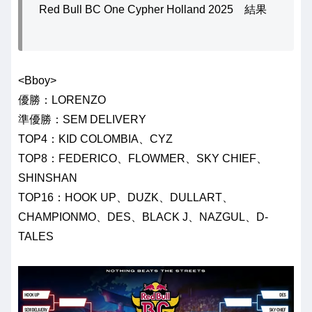
Red Bull BC One Cypher Holland 2025 結果
<Bboy>
優勝：LORENZO
準優勝：SEM DELIVERY
TOP4：KID COLOMBIA、CYZ
TOP8：FEDERICO、FLOWMER、SKY CHIEF、
SHINSHAN
TOP16：HOOK UP、DUZK、DULLART、
CHAMPIONMO、DES、BLACK J、NAZGUL、D-
TALES