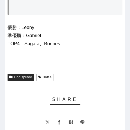
優勝：Leony
準優勝：Gabriel
TOP4：Sagara、Bonnes
Undisputed
Battle