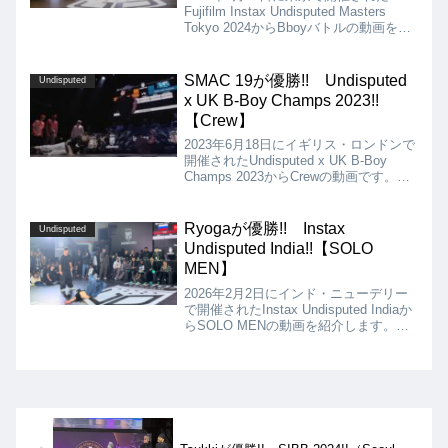
Fujifilm Instax Undisputed Masters
Tokyo 2024からBboyバトルの動画を紹
介します。決勝は、Samuka VS Mace
となりましたが、結果は、見事Samuka
の優勝となりました!!
SMAC 19が優勝!! Undisputed
Undisputed
x UK B-Boy Champs 2023!!
【Crew】
2023年6月18日にイギリス・ロンドンで
開催されたUndisputed x UK B-Boy
Champs 2023からCrewの動画です。決
勝は、SMAC 19 vs Team Latin America
となりましたが、結果は、SMAC 19が
優勝となりました!!
Ryogaが優勝!! Instax
Undisputed
Undisputed India!!【SOLO
MEN】
2026年2月2日にインド・ニューデリー
で開催されたInstax Undisputed Indiaか
らSOLO MENの動画を紹介します。決
勝は、Cyga vs. Ryogaとなりました
が、結果は、Ryogaが優勝となりまし
た!!