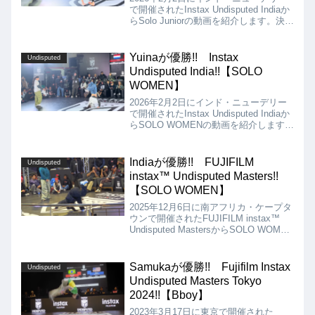
で開催されたInstax Undisputed Indiaか
らSolo Juniorの動画を紹介します。決勝
は、Preesha vs. Danielとなりました
が、結果は、Danielが優勝となりまし
た!!
Yuinaが優勝!! Instax
Undisputed
Undisputed India!!【SOLO
WOMEN】
2026年2月2日にインド・ニューデリー
で開催されたInstax Undisputed Indiaか
らSOLO WOMENの動画を紹介します。
決勝は、India vs. Yuinaとなりました
が、結果は、Yuinaが優勝となりまし
た!!
Indiaが優勝!! FUJIFILM
Undisputed
instax™ Undisputed Masters!!
【SOLO WOMEN】
2025年12月6日に南アフリカ・ケープタ
ウンで開催されたFUJIFILM instax™
Undisputed MastersからSOLO WOMEN
のBattleの動画を紹介します。決勝は、
Stefani VS Indiaとなりましたが、結果
は、Indiaが優勝となりました!!
Samukaが優勝!! Fujifilm Instax
Undisputed
Undisputed Masters Tokyo
2024!!【Bboy】
2023年3月17日に東京で開催された