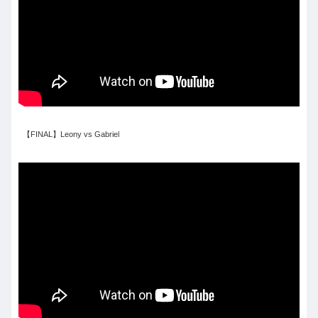
【FINAL】Leony vs Gabriel