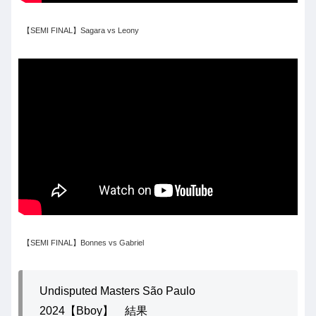
【SEMI FINAL】Sagara vs Leony
【SEMI FINAL】Bonnes vs Gabriel
Undisputed Masters São Paulo
2024【Bboy】 結果