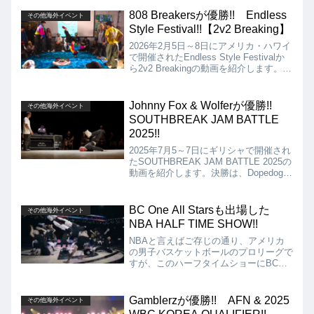
FLEA ROCKが優勝となりました!!
808 Breakersが優勝!! Endless
その他海外イベント
Style Festival!!【2v2 Breaking】
2026年2月5日～8日にアメリカ・ハワイ
で開催されたEndless Style Festivalか
ら2v2 Breakingの動画を紹介します。決
勝は、808 Breakers VS Local Aussies
となりましたが、結果は、808 Breakers
が優勝となりました!!
Johnny Fox & Wolferが優勝!!
その他海外イベント
SOUTHBREAK JAM BATTLE
2025!!
2025年7月5～7日にギリシャで開催され
たSOUTHBREAK JAM BATTLE 2025の
動画を紹介します。決勝は、Dopedog &
Jester vs Johnny Fox & Wolferとなりま
したが、結果はJohnny Fox & Wolferが
見事優勝となりました!!
BC One All Starsも出場した
その他海外イベント
NBA HALF TIME SHOW!!
NBAと言えばご存じの通り、アメリカ
の男子バスケットボールのプロリーグで
すが、このハーフタイムショーにBC
One All StarsとTeam Hypeが出場し、
会場を盛り上げてくれました!!
Gamblerzが優勝!! AFN & 2025
その他海外イベント