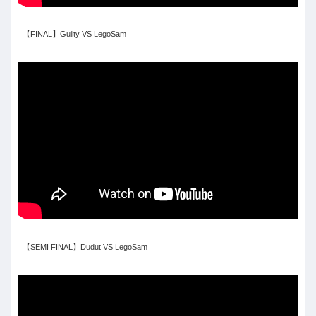
【FINAL】Guilty VS LegoSam
【SEMI FINAL】Dudut VS LegoSam