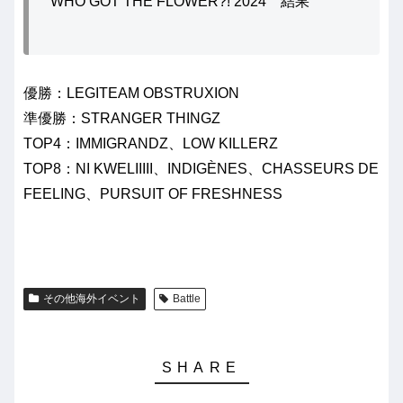
WHO GOT THE FLOWER?! 2024 結果
優勝：LEGITEAM OBSTRUXION
準優勝：STRANGER THINGZ
TOP4：IMMIGRANDZ、LOW KILLERZ
TOP8：NI KWELIIIII、INDIGÈNES、CHASSEURS DE
FEELING、PURSUIT OF FRESHNESS
その他海外イベント
Battle