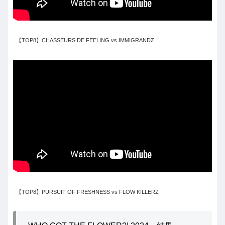
【TOP8】CHASSEURS DE FEELING vs IMMIGRANDZ
【TOP8】PURSUIT OF FRESHNESS vs FLOW KILLERZ