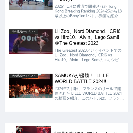
2025年1月に香港で開催されたHong
Kong Breaking Ranking 2024-25から18
歳以上のBboy1on1バトル動画を紹介し
ます。決勝は、Think vs Davyの対決と
なりましたが、結果はThinkの優勝とな
りました!!
Lil Zoo、Nord Diamond、CRI6
その他海外イベント
vs Hiro10、Alvin、Lego Sam!!
＠The Greatest 2023
The Greatest 2023というイベントでの
Lil Zoo、Nord Diamond、CRI6 vs
Hiro10、Alvin、Lego Samのエキシビジ
ョンバトル動画!!全員がワールドクラス
で見どころたっぷり、全ムーブ目が離せ
ません!!
SAMUKAが優勝!! LILLE
その他海外イベント
WORLD BATTLE 2024!!
2024年2月3日、フランスのリールで開
催された LILLE WORLD BATTLE 2024
の動画を紹介。このバトルは、フランス
のBboyの他、世界から招待された16人
のBboyで戦うバトルとなっていまし
た!! 決勝はSAMUKA vs PAC PACとな
りましたが、SAMUKAの優勝となりま
した!!