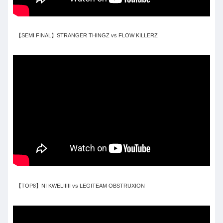
【SEMI FINAL】STRANGER THINGZ vs FLOW KILLERZ
【TOP8】NI KWELIIIII vs LEGITEAM OBSTRUXION