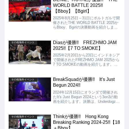
WORLD BATTLE 2025!!
【Bboy】【Bgirl】
2025年8月25日～31日にポルトガルで開
催されたTHE WORLD BATTLE 2025か
らBboy、Bgirlの決勝動画を紹介しま
す。Bboyの決勝はDENIZ VS
KILLIAN、Bgirlの決勝は、SYSSY VS
ROYALとなりましたが、結果は
Diasが優勝!! FREZHMO JAM
その他海外イベント
DENIZ、ROYALの優勝となりました!!
2025!!【7 TO SMOKE】
2025年2月20日から23日にインドネシア
で開催されたFREZHMO JAM 2025から
7 TO SMOKEの動画を紹介します。ゲ
ストで招待された豪華なBboy8名による
7 TO SMOKEでしたが、結果はDiasの
優勝となりました!!
BreakSquadが優勝!! It’s Just
その他海外イベント
Begun 2024!!
2024年12月15日にオランダで開催され
たIt's Just Begun 2024という3on3の動
画を紹介します。決勝は、Underdogz
vs BreakSquadの対決となりましたが、
結果はBreakSquadの優勝となりまし
た!!
Thinkが優勝!! Hong Kong
その他海外イベント
Breaking Ranking 2024-25!!【18
＋Bboy】