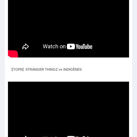
【TOP8】STRANGER THINGZ vs INDIGÈNES