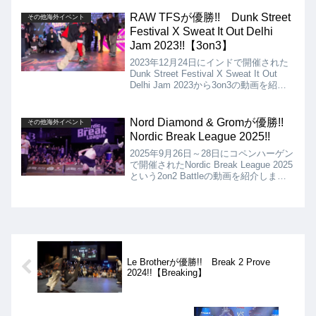
KSCS (JPN, KOR, TWN)となりました
が、結果はJINJO CREWの優勝となり
RAW TFSが優勝!! Dunk Street
その他海外イベント
ました!!
Festival X Sweat It Out Delhi
Jam 2023!!【3on3】
2023年12月24日にインドで開催された
Dunk Street Festival X Sweat It Out
Delhi Jam 2023から3on3の動画を紹介
します。決勝は、RAW TFS VS T.C.S.
となりましたが、優勝はRAW TFSとな
りました!!
Nord Diamond & Gromが優勝!!
その他海外イベント
Nordic Break League 2025!!
2025年9月26日～28日にコペンハーゲン
で開催されたNordic Break League 2025
という2on2 Battleの動画を紹介しま
す。決勝は、Nord Diamond & Grom
VS. Lil Zoo & Marloneとなりましたが、
結果はNord Diamond & Gromの優勝と
なりました!!
Le Brotherが優勝!! Break 2 Prove
2024!!【Breaking】