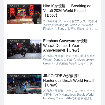
ンツは、Bgirl 1on1、Bboy 1on1、Crew
のバトルとなっています。
Hiro10が優勝!! Breaking do
その他海外イベント
Veraõ 2026 World Finals!!
【Bboy】
2026年1月22日～25日にブラジルで開催
されたBreaking do Veraõ 2026 World
FinalsからBboyの動画を紹介します。決
勝は、Hiro10 vs Bumblebeeとなりまし
たが、結果は、Hiro10が優勝となりまし
た!!
Elephant Graveyardが優勝!!
その他海外イベント
Whack Donuts 1 Year
Anniversary!!【Crew】
2025年2月1日にアメリカで開催された
Whack Donuts 1 Year Anniversaryから
Crewバトルの動画を紹介します。決勝
は、Elephant Graveyard Vs Rain Check
となりましたが、結果はElephant
Graveyard の優勝となりました!!
JINJO CREWが優勝!!
その他海外イベント
Nanterious Break World Final!!
【Crew】
2026年4月4日にフランス・ナンテール
で開催されたNanterious Break World
FinalからCrew Battleの動画を紹介しま
す。決勝は、JINJO CREW (KOR) Vs