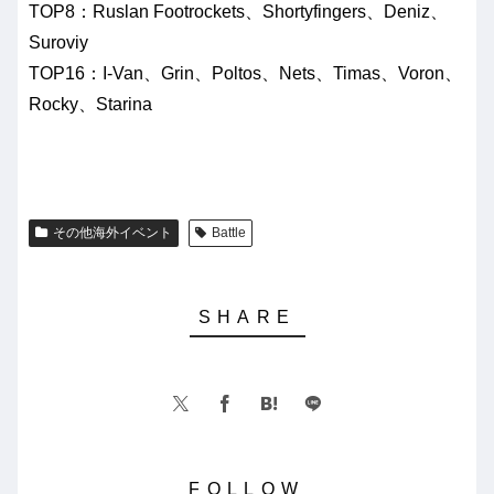
TOP8：Ruslan Footrockets、Shortyfingers、Deniz、
Suroviy
TOP16：I-Van、Grin、Poltos、Nets、Timas、Voron、
Rocky、Starina
その他海外イベント
Battle