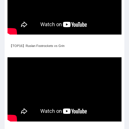
【TOP16】Ruslan Footrockets vs Grin