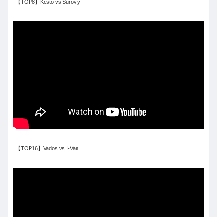
【TOP8】Kosto vs Suroviy
【TOP16】Vados vs I-Van