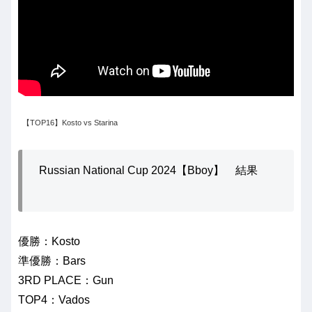
【TOP16】Kosto vs Starina
Russian National Cup 2024【Bboy】 結果
優勝：Kosto
準優勝：Bars
3RD PLACE：Gun
TOP4：Vados