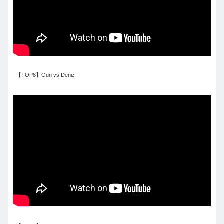
【TOP8】Gun vs Deniz