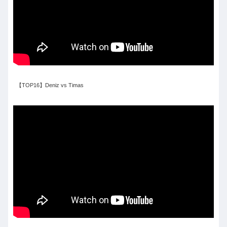
【TOP16】Deniz vs Timas