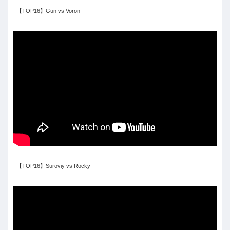
【TOP16】Gun vs Voron
【TOP16】Suroviy vs Rocky