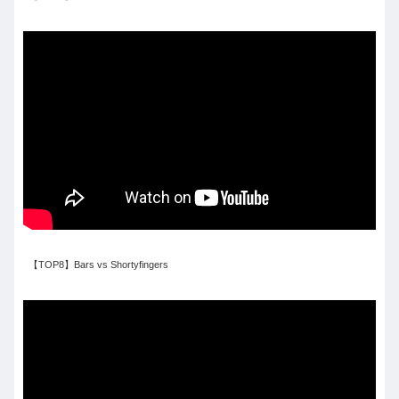
【TOP8】Bars vs Shortyfingers