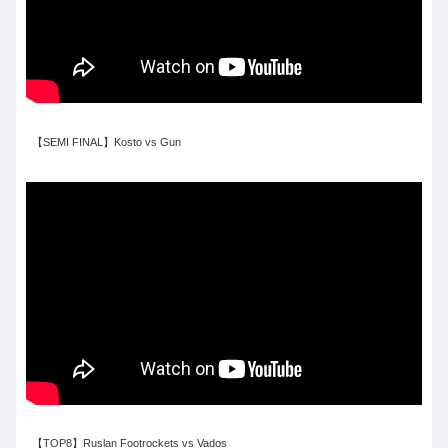
【SEMI FINAL】Kosto vs Gun
【TOP8】Ruslan Footrockets vs Vados