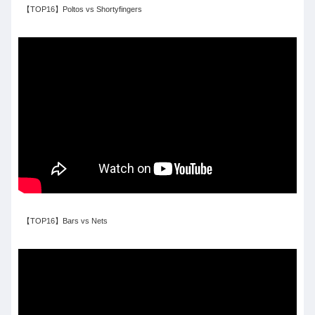
【TOP16】Poltos vs Shortyfingers
【TOP16】Bars vs Nets