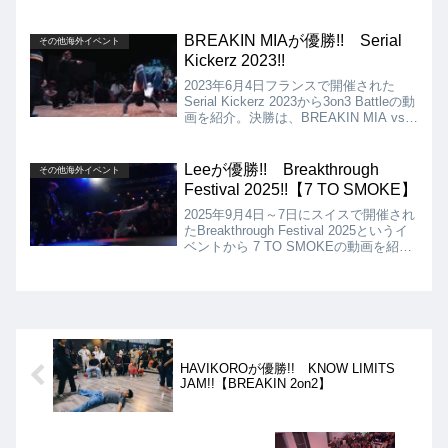
は、Stefani vs Indiaとなりましたが、結
果は、Indiaが優勝となりました!!
BREAKIN MIAが優勝!! Serial
その他海外イベント
Kickerz 2023!!
2023年6月4日フランスで開催された
Serial Kickerz 2023から3on3 Battleの動
画を紹介。決勝は、BREAKIN MIA vs
BROTHER GREENとなりましたが、結
果はBREAKIN MIAが優勝となりまし
た!!
Leeが優勝!! Breakthrough
その他海外イベント
Festival 2025!!【7 TO SMOKE】
2025年9月4日～7日にスイスで開催され
たBreakthrough Festival 2025というイ
ベントから 7 TO SMOKEの動画を紹介
します。出場Bboyは、Lee、Mighty
Jimm、Cyz、Smile、Mikki、
Mamares、Mino、Vnukの8名。結果は
Leeの優勝となりました!!
HAVIKOROが優勝!! KNOW LIMITS
JAM!!【BREAKIN 2on2】