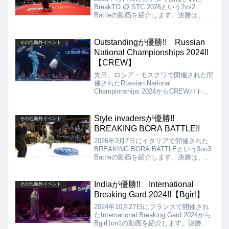
BreakTO @ STC 2026という2vs2
Battleの動画を紹介します。決勝は、
Stray Curt & Burn vs Bon appétitとなり
ましたが、結果はStray Curt & Burnの優
勝となりました!!
Outstandingが優勝!! Russian
その他海外イベント
National Championships 2024!!
【CREW】
先日、ロシア・モスクワで開催された開
催されたRussian National
Championships 2024からCREWバトル
の動画を紹介します。決勝は、
Outstanding vs Original Peopleとなりま
したが、結果は、Outstanding（Grom、
Style invadersが優勝!!
その他海外イベント
D.A、Brizz）が優勝となりました!!
BREAKING BORA BATTLE!!
2026年3月7日にイタリアで開催された
BREAKING BORA BATTLEという3on3
Battleの動画を紹介します。決勝は、
Style invaders VS Vinotintoとなりまし
たが、結果はStyle invadersの優勝とな
りました!!
Indiaが優勝!! International
その他海外イベント
Breaking Gard 2024!!【Bgirl】
2024年10月27日にフランスで開催され
たInternational Breaking Gard 2024から
Bgirl1on1の動画を紹介します。決勝