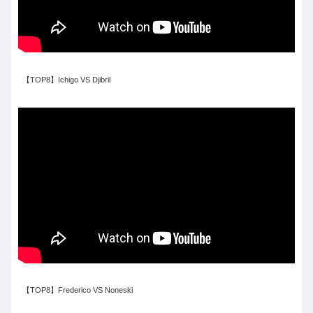
【TOP8】Ichigo VS Djibril
【TOP8】Frederico VS Noneski