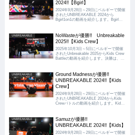
2024!!【Bgirl】
2024年9月28日～29日にベルギーで開催
されたUNBREAKABLE 2024から
Bgirl1on1の動画を紹介します。Bgirlの
決勝は、India vs San Andreaとなりま
したが、結果は、Indiaが優勝となりま
した!!
NoWasteが優勝!! Unbreakable
UNBREAKABLE
2025!!【Kids Crew】
2025年10月3日～5日にベルギーで開催
されたUnbreakable 2025からKids Crew
Battleの動画を紹介します。決勝は、
NoWaste VS Team Franceとなりました
が、結果はNoWasteの優勝となりまし
た!!
Ground Madnessが優勝!!
UNBREAKABLE
UNBREAKABLE 2024!!【Kids
Crew】
2024年9月28日～29日にベルギーで開催
されたUNBREAKABLE 2024からKids
Crewバトルの動画を紹介します。Kids
Crewバトルの決勝は、Collision vs
Ground Madnessとなりましたが、結果
は、Ground Madnessが優勝となりまし
Samuzが優勝!!
UNBREAKABLE
た!!
UNBREAKABLE 2024!!【Kids】
2024年9月28日～29日にベルギーで開催