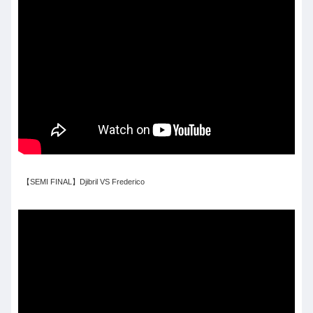
【SEMI FINAL】Djibril VS Frederico