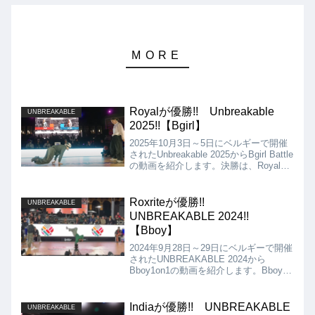
Royalが優勝!! Unbreakable
UNBREAKABLE
2025!!【Bgirl】
2025年10月3日～5日にベルギーで開催
されたUnbreakable 2025からBgirl Battle
の動画を紹介します。決勝は、Royal
VS Kateとなりましたが、結果はRoyal
の優勝となりました!!
Roxriteが優勝!!
UNBREAKABLE
UNBREAKABLE 2024!!
【Bboy】
2024年9月28日～29日にベルギーで開催
されたUNBREAKABLE 2024から
Bboy1on1の動画を紹介します。Bboyの
決勝は、Jordi VS Roxriteとなりました
が、結果は、Roxriteが優勝となりまし
た!!
Indiaが優勝!! UNBREAKABLE
UNBREAKABLE