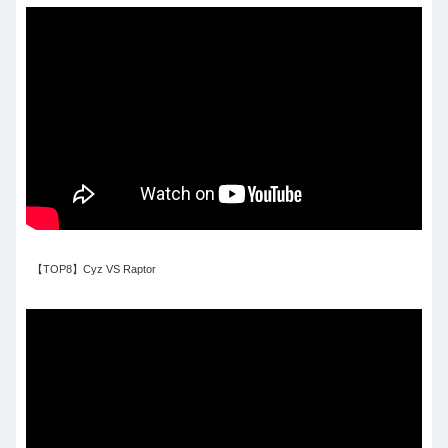
【TOP8】Cyz VS Raptor