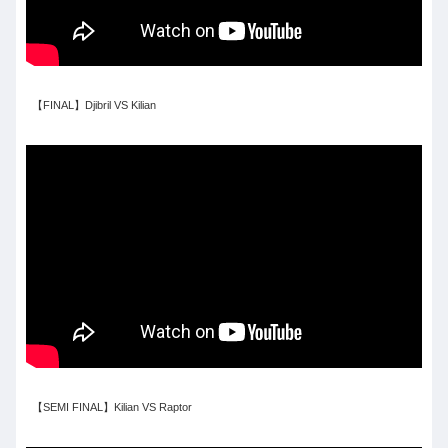
【FINAL】Djibril VS Kilian
【SEMI FINAL】Kilian VS Raptor