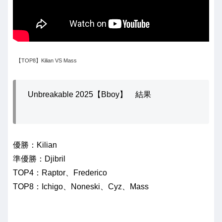
【TOP8】Kilian VS Mass
Unbreakable 2025【Bboy】 結果
優勝：Kilian
準優勝：Djibril
TOP4：Raptor、Frederico
TOP8：Ichigo、Noneski、Cyz、Mass