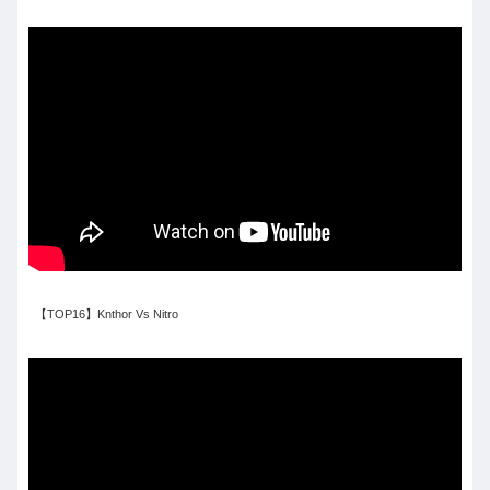
【TOP16】Knthor Vs Nitro