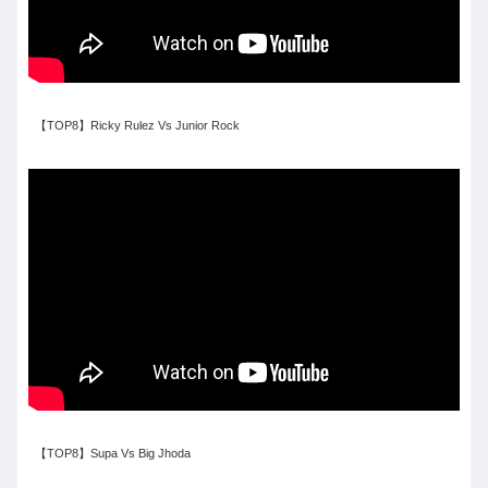
【TOP8】Ricky Rulez Vs Junior Rock
【TOP8】Supa Vs Big Jhoda