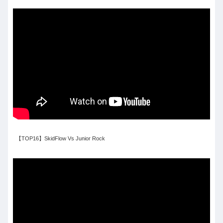
【TOP16】SkidFlow Vs Junior Rock