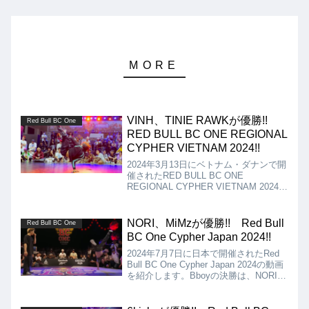
VINH、TINIE RAWKが優勝!!
Red Bull BC One
RED BULL BC ONE REGIONAL
CYPHER VIETNAM 2024!!
2024年3月13日にベトナム・ダナンで開
催されたRED BULL BC ONE
REGIONAL CYPHER VIETNAM 2024の
動画を紹介。Bboyの決勝は、BLACK
FOUR vs VINH、結果はVINHが優勝、
Bgirlの決勝は、TINIE RAWK vs
NORI、MiMzが優勝!! Red Bull
Red Bull BC One
AGUSTA、結果はTINIE RAWKの優勝と
BC One Cypher Japan 2024!!
なりました!!
2024年7月7日に日本で開催されたRed
Bull BC One Cypher Japan 2024の動画
を紹介します。Bboyの決勝は、NORI
Vs haruto、Bgirlの決勝は、MiMz Vs
AYUMIとなりましたが、結果は、
NORI、MiMzの優勝となりました!!