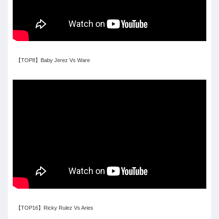
【TOP8】Baby Jerez Vs Ware
【TOP16】Ricky Rulez Vs Aries