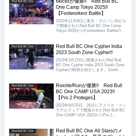
6kicksが優勝!! Red Bull BC
Red Bull BC One
One Camp Tokyo 2025!!
【Footworkerz Battle】
2025年11月8日に東京・ヨドバシJ6ビル
で開催されたRed Bull BC One Camp
Tokyo 2025からFootworkerz Battleの動
画を紹介します。フットワークの腕
（脚）に自信のある猛者達が集い、激戦
を繰り広げたFootworkerz Battleでした
Red Bull BC One Cypher India
Red Bull BC One
が、優勝は6kicksとなりました!!
2023 South Zone Cypher!!
2023年3月22日に開催されたRed Bull
BC One Cypher India 2023 South Zone
Cypherの動画を紹介します。South
ZoneのジャッジはVictorが務めていま
す。
Roxrite/Runが優勝!! Red Bull
Red Bull BC One
BC One CAMP USA 2023!!
【Pro 2 Proteges】
2023年8月25日、26日にアメリカ・フィ
ラデルフィアで開催されたRed Bull BC
One CAMP USA 2023からPro 2
Protegesの動画を紹介。現役の若手
Bboyと大御所Bboyのタッグによる2on2
バトルになります!!
Red Bull BC One All Starsのメ
Red Bull BC One