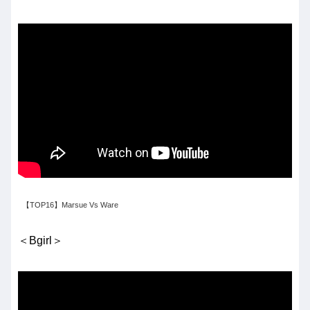
【TOP16】Marsue Vs Ware
＜Bgirl＞