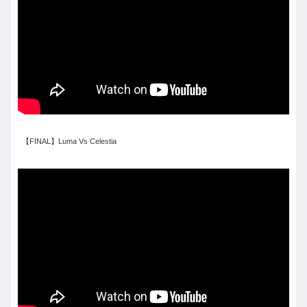
【FINAL】Luma Vs Celestia