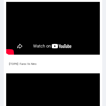
【TOP8】Farex Vs Nitro