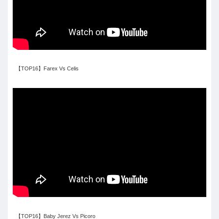
【TOP16】Farex Vs Celis
【TOP16】Baby Jerez Vs Picoro