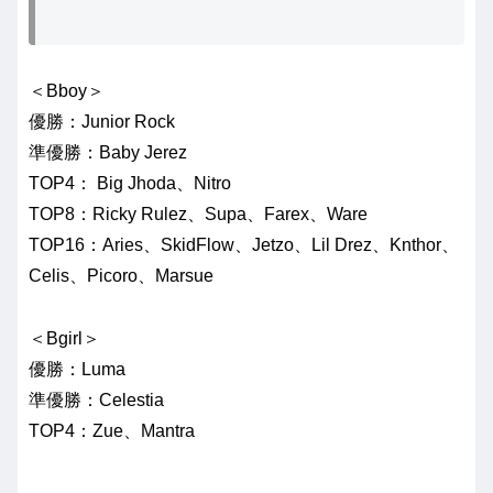
＜Bboy＞
優勝：Junior Rock
準優勝：Baby Jerez
TOP4： Big Jhoda、Nitro
TOP8：Ricky Rulez、Supa、Farex、Ware
TOP16：Aries、SkidFlow、Jetzo、Lil Drez、Knthor、
Celis、Picoro、Marsue
＜Bgirl＞
優勝：Luma
準優勝：Celestia
TOP4：Zue、Mantra