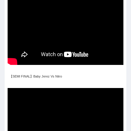
【SEMI FINAL】Baby Jerez Vs Nitro