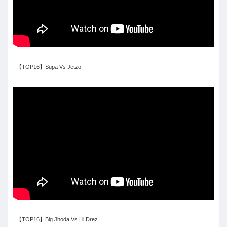
【TOP16】Supa Vs Jetzo
【TOP16】Big Jhoda Vs Lil Drez