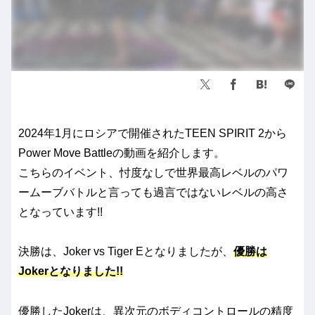
2024年1月にロシアで開催されたTEEN SPIRIT 2から
Power Move Battleの動画を紹介します。
こちらのイベント、忖度なしで世界最高レベルのパワ
ームーブバトルと言っても過言ではないレベルの高さ
となっています!!
決勝は、Joker vs Tiger Eとなりましたが、
優勝は
Jokerとなりました!!
優勝したJokerは、異次元のボディコントロールの精度