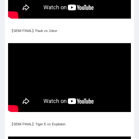
【SEMI FINAL】Pauk vs Joker
【SEMI FINAL】Tiger E vs Explotion