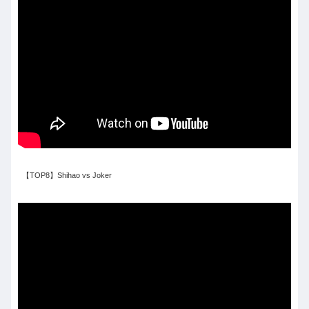
【TOP8】Shihao vs Joker