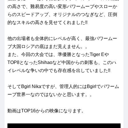
の高さで、難易度の高い変形パワームーブやスローか
らのスピードアップ、オリジナルのつなぎなど、圧倒
的なスキルの高さを見せてくれました!!
他の出場者も全体的にレベルが高く、最強パワームー
ブ大国ロシアの底はまだ見えません。。
また、今回の大会では、準優勝となったTiger Eや
TOP8となったShihaoなど中国からの刺客も、このハ
イレベルな争いの中でも存在感を出していました!!
そしてBgirl Nikaですが、管理人的にはBgirlでパワーム
ーブ世界一なのではないかと思います。。
動画はTOP16からの映像になります。