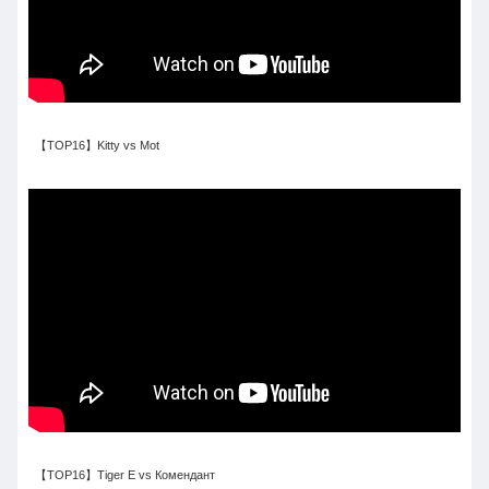
【TOP16】Kitty vs Mot
【TOP16】Tiger E vs Комендант