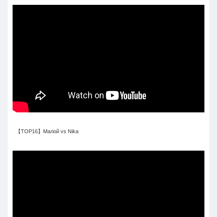
【TOP16】Малой vs Nika