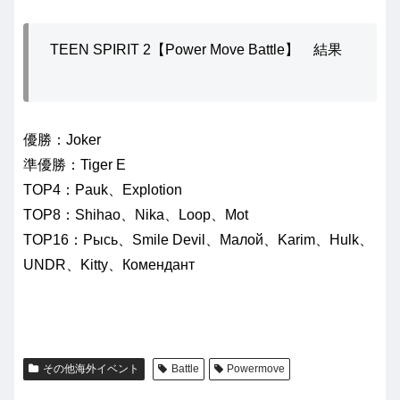
TEEN SPIRIT 2【Power Move Battle】 結果
優勝：Joker
準優勝：Tiger E
TOP4：Pauk、Explotion
TOP8：Shihao、Nika、Loop、Mot
TOP16：Рысь、Smile Devil、Малой、Karim、Hulk、
UNDR、Kitty、Комендант
その他海外イベント
Battle
Powermove