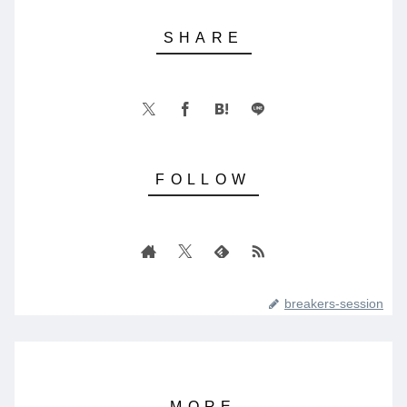
breakers-session