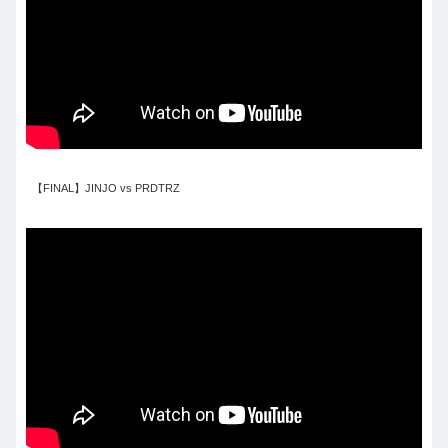
【FINAL】JINJO vs PRDTRZ