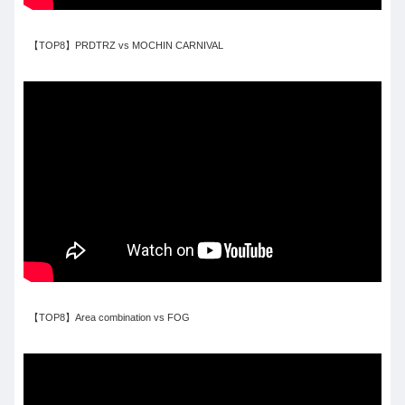
【TOP8】PRDTRZ vs MOCHIN CARNIVAL
【TOP8】Area combination vs FOG