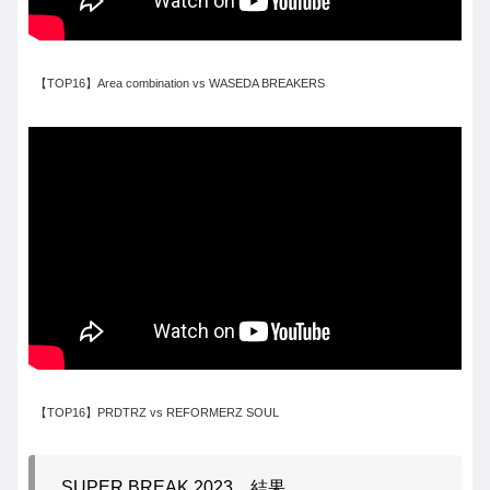
【TOP16】Area combination vs WASEDA BREAKERS
【TOP16】PRDTRZ vs REFORMERZ SOUL
SUPER BREAK 2023 結果