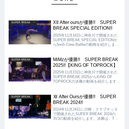
XII After oursが優勝!! SUPER
SUPER BREAK
BREAK SPECIAL EDITION!!
2025年11月16日に神奈川で開催された
SUPER BREAK SPECIAL EDITIONか
ら5on5 Crew Battleの動画を紹介しま
す。決勝は、GOOD FOOT vs XII After
oursとなりましたが、結果はXII After
oursの優勝となりました!!
MiMzが優勝!! SUPER BREAK
SUPER BREAK
2025!!【KING OF TOPROCK】
2025年11月23日に神奈川で開催された
SUPER BREAK 2025からKING OF
TOPROCKの決勝の動画を紹介します。
決勝は、KOSSY vs MiMzとなりました
が、結果はMiMzの優勝となりました!!
Ⅻ After Oursが優勝!! SUPER
SUPER BREAK
BREAK 2024!!
2024年11月24日に川崎・クラブチッタ
で開催されたSUPER BREAK 2024の
3V3の動画を紹介します。決勝は、THE
RUGGEDS vs Ⅻ After Oursとなりまし
たが、結果は、Ⅻ After Oursが優勝とな