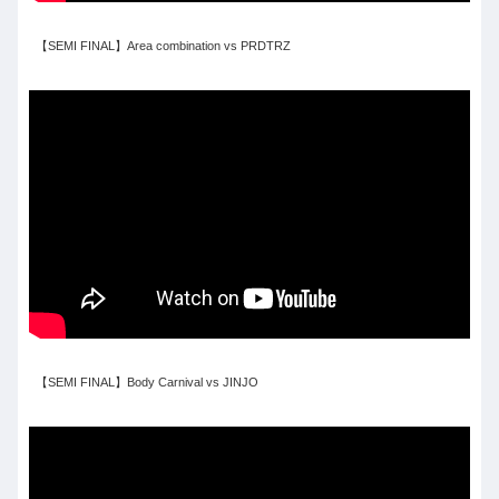
【SEMI FINAL】Area combination vs PRDTRZ
【SEMI FINAL】Body Carnival vs JINJO