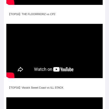
【TOP16】THE FLOORRIORZ vs CP2
【TOP16】Vissick Sweet Coast vs ILL STACK