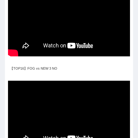
【TOP16】FOG vs NEW 3 NO