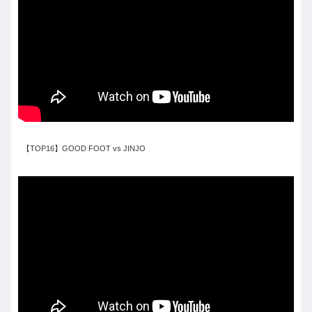
【TOP16】GOOD FOOT vs JINJO