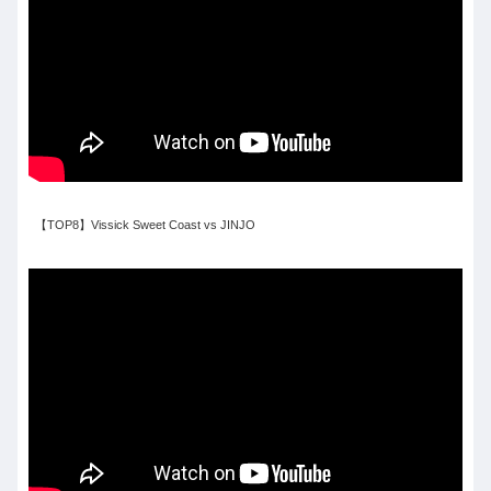
【TOP8】Vissick Sweet Coast vs JINJO