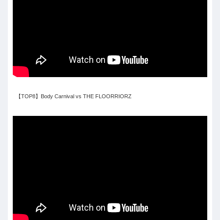
【TOP8】Body Carnival vs THE FLOORRIORZ