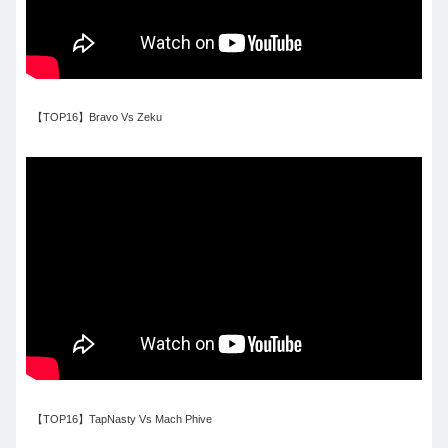
【TOP16】Bravo Vs Zeku
【TOP16】TapNasty Vs Mach Phive