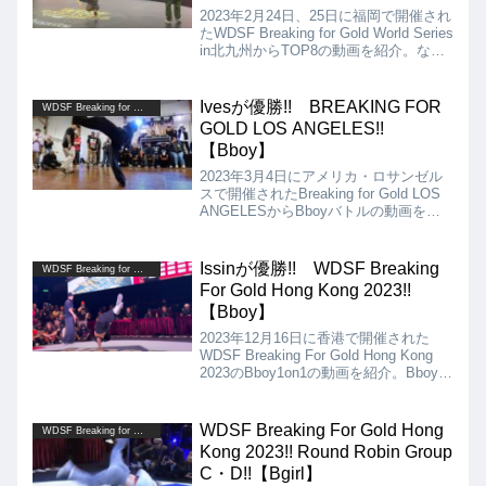
2023年2月24日、25日に福岡で開催され
たWDSF Breaking for Gold World Series
in北九州からTOP8の動画を紹介。なん
と4試合中、3試合がTIEとなるほど実力
が拮抗したバトルでした。
Ivesが優勝!! BREAKING FOR
WDSF Breaking for Gold
GOLD LOS ANGELES!!
【Bboy】
2023年3月4日にアメリカ・ロサンゼル
スで開催されたBreaking for Gold LOS
ANGELESからBboyバトルの動画を紹
介。決勝は、Bowzee vs Ivesという
Rock Force Crew同士の対決となりまし
た!!
Issinが優勝!! WDSF Breaking
WDSF Breaking for Gold
For Gold Hong Kong 2023!!
【Bboy】
2023年12月16日に香港で開催された
WDSF Breaking For Gold Hong Kong
2023のBboy1on1の動画を紹介。Bboyの
決勝は、WING VS ISSIN!! 結果は、
1：2でWINGを破り、見事ISSINが優勝
しました!!
WDSF Breaking For Gold Hong
WDSF Breaking for Gold
Kong 2023!! Round Robin Group
C・D!!【Bgirl】