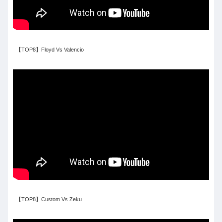
【TOP8】Floyd Vs Valencio
【TOP8】Custom Vs Zeku