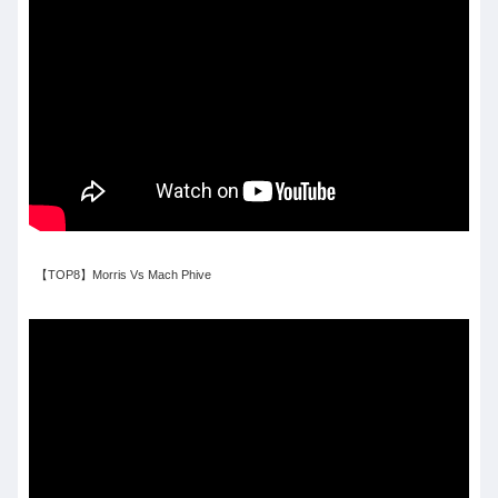
【TOP8】Morris Vs Mach Phive