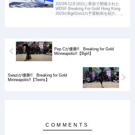
2023年12月16日に香港で開催された
WDSF Breaking For Gold Hong Kong
2023のBgirl1on1の予選動画を紹介。
Group Cは、Anti、Alessandrina、
Kate、Spidergirl。Group Dは、Ayane、
Madmax、Riko、Jilou。
Pep Cが優勝!! Breaking for Gold
Minneapolis!!【Bgirl】
Swaziが優勝!! Breaking for Gold
Minneapolis!!【Teens】