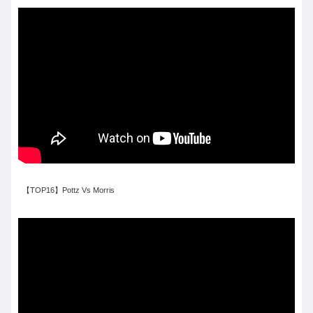
【TOP16】Pottz Vs Morris