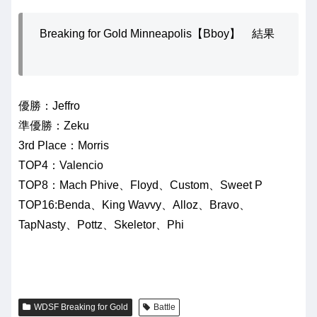
Breaking for Gold Minneapolis【Bboy】 結果
優勝：Jeffro
準優勝：Zeku
3rd Place：Morris
TOP4：Valencio
TOP8：Mach Phive、Floyd、Custom、Sweet P
TOP16:Benda、King Wavvy、Alloz、Bravo、
TapNasty、Pottz、Skeletor、Phi
WDSF Breaking for Gold
Battle