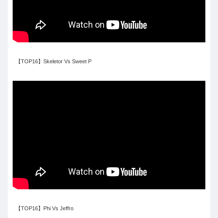
【TOP16】Skeletor Vs Sweet P
【TOP16】Phi Vs Jeffro