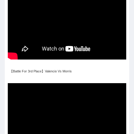
【Battle For 3rd Place】Valencio Vs Morris