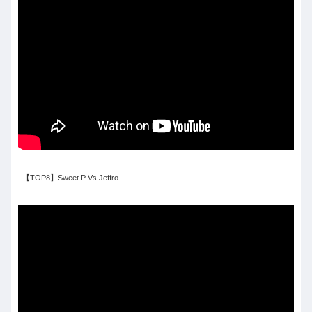
【TOP8】Sweet P Vs Jeffro