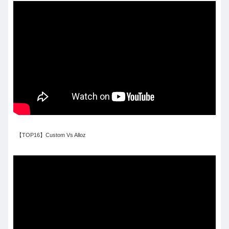
【TOP16】Custom Vs Alloz