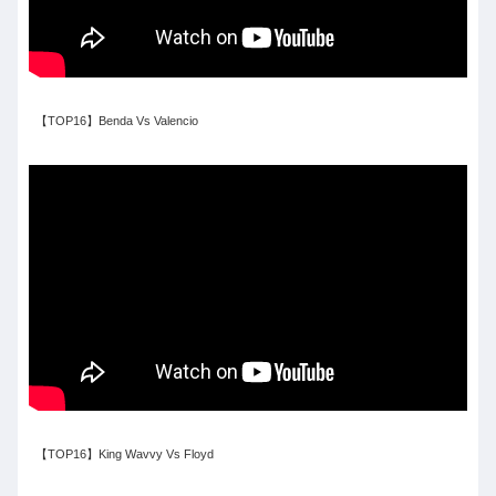
【TOP16】Benda Vs Valencio
【TOP16】King Wavvy Vs Floyd