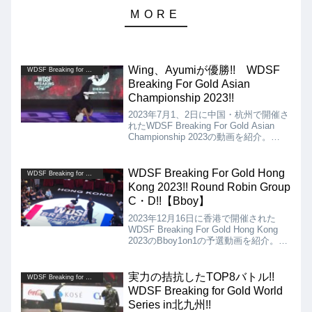
Wing、Ayumiが優勝!! WDSF
WDSF Breaking for Gold
Breaking For Gold Asian
Championship 2023!!
2023年7月1、2日に中国・杭州で開催さ
れたWDSF Breaking For Gold Asian
Championship 2023の動画を紹介。
Bboyは決勝でX-Rainを破り、Wingが優
勝、Bgirlは決勝でAmiを破り、Ayumiが
優勝しました!!
WDSF Breaking For Gold Hong
WDSF Breaking for Gold
Kong 2023!! Round Robin Group
C・D!!【Bboy】
2023年12月16日に香港で開催された
WDSF Breaking For Gold Hong Kong
2023のBboy1on1の予選動画を紹介。
Group Cは、Cis、Issin、Mass、
Sheku。Group Dは、Khalil、Xak、
Quake、Raptor。
実力の拮抗したTOP8バトル!!
WDSF Breaking for Gold
WDSF Breaking for Gold World
Series in北九州!!