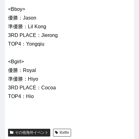
<Bboy>
優勝：Jason
準優勝：Lil Kong
3RD PLACE：Jierong
TOP4：Yongqiu
<Bgirl>
優勝：Royal
準優勝：Hiyo
3RD PLACE：Cocoa
TOP4：Hio
その他海外イベント
Battle