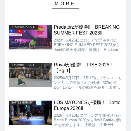
Predatorzが優勝!! BREAKING
その他海外イベント
SUMMER FEST 2023!!
2023年6月25日にロシアで開催された
BREAKING SUMMER FEST 2023から
4on4の動画を紹介。決勝は、Predatorz
vs Original People!! 両者ともにハイレ
ベル、個性の光るなムーブの応酬でし
た!!
Royalが優勝!! FISE 2025!!
その他海外イベント
【Bgirl】
2025年5月27日～6月1日にフランス・モ
ンペリエで開催されたFISE 2025から
Bgirl 1on1バトルの動画を紹介します。
決勝は、Royal VS Stefaniとなりました
が、結果はRoyalの優勝となりました!!
LOS MATONESが優勝!! Battle
BATTLE EUROPA
Europa 2026!!
2026年4月10日にフランスで開催された
Battle Europa 2026から3vs3 Battleの動
画を紹介します。決勝は、GREEN
PANDA VS LOS MATONESとなりまし