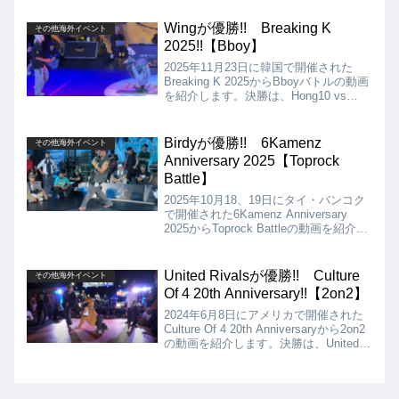
たが、結果はLOS MATONESの優勝と
なりました!!
Wingが優勝!! Breaking K
その他海外イベント
2025!!【Bboy】
2025年11月23日に韓国で開催された
Breaking K 2025からBboyバトルの動画
を紹介します。決勝は、Hong10 vs
Wingとなりましたが、結果は、Wingが
優勝となりました!!
Birdyが優勝!! 6Kamenz
その他海外イベント
Anniversary 2025【Toprock
Battle】
2025年10月18、19日にタイ・バンコク
で開催された6Kamenz Anniversary
2025からToprock Battleの動画を紹介し
ます。決勝は、B-Quick vs Birdyとなり
ましたが、結果はBirdyの優勝となりま
した!!
United Rivalsが優勝!! Culture
その他海外イベント
Of 4 20th Anniversary!!【2on2】
2024年6月8日にアメリカで開催された
Culture Of 4 20th Anniversaryから2on2
の動画を紹介します。決勝は、United
Rivals Vs LAFとなりましたが、結果は
United Rivalsが優勝となりました!!