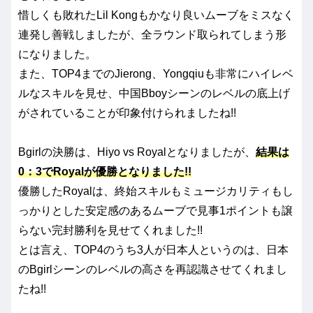
惜しくも敗れたLil Kongもかなり良いムーブをミスなく
連発し善戦しましたが、全ラウンド取られてしまう形
になりました。
また、TOP4までのJierong、Yongqiuも非常にハイレベ
ルなスキルを見せ、中国Bboyシーンのレベルの底上げ
がされていることが印象付けられましたね!!
Bgirlの決勝は、Hiyo vs Royalとなりましたが、
結果は
0：3でRoyalが優勝となりました!!
優勝したRoyalは、終始スキルもミュージカリティもし
っかりとした安定感のあるムーブで見事1ポイントも譲
らない完封勝利を見せてくれました!!
とは言え、TOP4のうち3人が日本人というのは、日本
のBgirlシーンのレベルの高さを再認識させてくれまし
たね!!