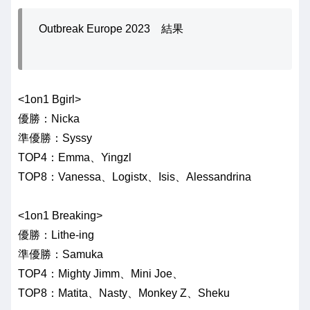
Outbreak Europe 2023 結果
<1on1 Bgirl>
優勝：Nicka
準優勝：Syssy
TOP4：Emma、Yingzl
TOP8：Vanessa、Logistx、Isis、Alessandrina
<1on1 Breaking>
優勝：Lithe-ing
準優勝：Samuka
TOP4：Mighty Jimm、Mini Joe、
TOP8：Matita、Nasty、Monkey Z、Sheku