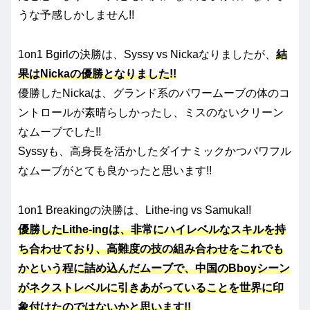
うな予感しかしません!!
1on1 Bgirlの決勝は、Syssy vs Nickaなりましたが、
結
果はNickaの優勝となりました!!
優勝したNickaは、グランド系のパワームーブの体のコ
ントロールが素晴らしかったし、ミスのないクリーン
なムーブでした!!
Syssyも、高身長を活かしたダイナミックかつパワフル
なムーブがとても良かったと思います!!
1on1 Breakingの決勝は、Lithe-ing vs Samuka!!
優勝したLithe-ingは、非常にハイレベルなスキルを持
ち合わせており、高難度の技の組み合わせをこれでも
かという程に詰め込んだムーブで、中国のBboyシーン
がネクストレベルに引きあがっていることを世界に印
象付けたのではないかと思います!!