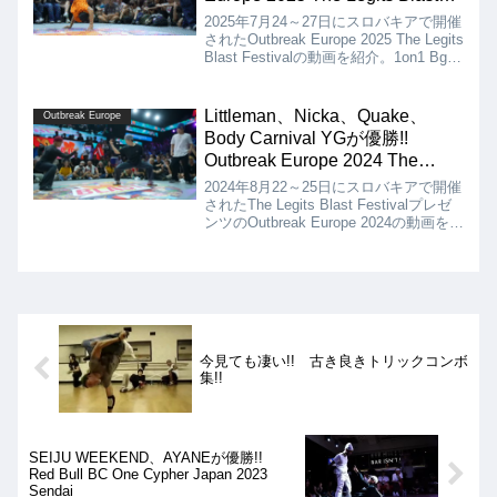
Festival!!
2025年7月24～27日にスロバキアで開催
されたOutbreak Europe 2025 The Legits
Blast Festivalの動画を紹介。1on1 Bgirl
はNickaが、1on1 BreakingはHiro10が、
2on2 Breakingは、Shigekix & Ra1on
が、見事優勝となりました!!
Littleman、Nicka、Quake、
Outbreak Europe
Body Carnival YGが優勝!!
Outbreak Europe 2024 The
Legits Blast Festival!!
2024年8月22～25日にスロバキアで開催
されたThe Legits Blast Festivalプレゼ
ンツのOutbreak Europe 2024の動画を紹
介。Kidでは、Littleman、Bgirlでは、
Nicka、1on1では、Quake、2on2では、
Body Carnival YGが優勝しました!!
今見ても凄い!! 古き良きトリックコンボ
集!!
SEIJU WEEKEND、AYANEが優勝!!
Red Bull BC One Cypher Japan 2023
Sendai