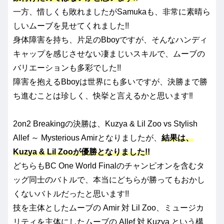
一方、惜しくも敗れましたがSamukaも、非常に素晴ら
しいムーブを見せてくれました!!
身体障害を持ち、片足のBboyですが、そんなハンディ
キャップを感じさせない凄まじいスキルで、ムーブの
バリエーションも多彩でした!!
障害を抱えるBboyは世界にも多いですが、決勝まで勝
ち進むことは珍しく、快挙と言えるかと思います‼
2on2 Breakingの決勝は、Kuzya & Lil Zoo vs Stylish
Allef ～ Mysterious Amirとなりましたが、
結果は、
Kuzya & Lil Zooが優勝となりました!!
どちらもBC One World Finalのチャンピオンを含むタ
ッグ同士のバトルで、本当にどちらが勝ってもおかし
くないバトルだったと思います!!
技を主体としたムーブの Amir 対 Lil Zoo、ミュージカ
リティを主体にしたムーブの Allef 対 Kuzya という構