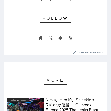
breakers-session
Nicka、Hiro10、Shigekix &
Outbreak Europe
Ra1onが優勝!! Outbreak
Europe 2025 The Legits Blast