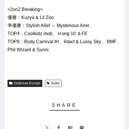
<2on2 Breaking>
優勝：Kuzya & Lil Zoo
準優勝：Stylish Allef ～ Mysterious Amir
TOP4：Coolkidz mob、Ｈong 10 ＆FE
TOP8：Body Carnival IH、Intact & Lussy Sky、 BMF、
Phil Wizard & Sunni
Outbreak Europe
Battle