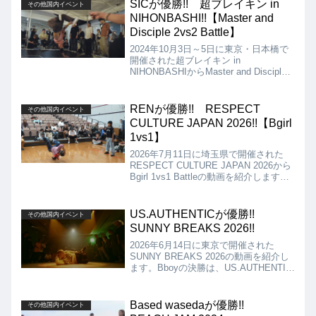
となりました!!
SICが優勝!! 超ブレイキン in
その他国内イベント
NIHONBASHI!!【Master and
Disciple 2vs2 Battle】
2024年10月3日～5日に東京・日本橋で
開催された超ブレイキン in
NIHONBASHIからMaster and Disciple
2vs2 Battleの動画を紹介します。決勝
は、AIRHEADZ vs SICとなりました
が、結果は、SICが優勝となりました!!
RENが優勝!! RESPECT
その他国内イベント
CULTURE JAPAN 2026!!【Bgirl
1vs1】
2026年7月11日に埼玉県で開催された
RESPECT CULTURE JAPAN 2026から
Bgirl 1vs1 Battleの動画を紹介します。
決勝は、REN VS ENAとなりました
が、結果はRENの優勝となりました!!
US.AUTHENTICが優勝!!
その他国内イベント
SUNNY BREAKS 2026!!
2026年6月14日に東京で開催された
SUNNY BREAKS 2026の動画を紹介し
ます。Bboyの決勝は、US.AUTHENTIC
vs MICEとなりましたが、結果は
US.AUTHENTICの優勝となりました!!
Based wasedaが優勝!!
その他国内イベント