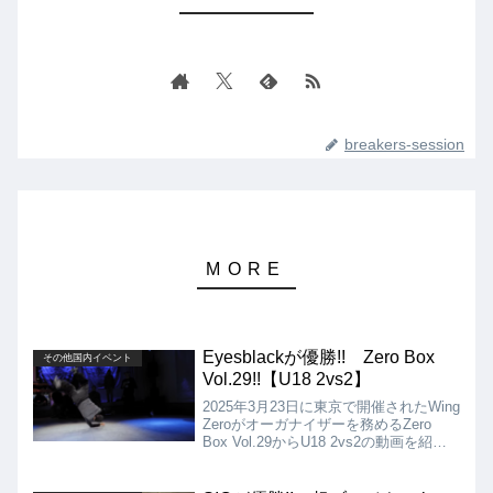
breakers-session
Eyesblackが優勝!! Zero Box
その他国内イベント
Vol.29!!【U18 2vs2】
2025年3月23日に東京で開催されたWing
Zeroがオーガナイザーを務めるZero
Box Vol.29からU18 2vs2の動画を紹介
します。決勝は、Sen VS Eyesblackと
なりましたが、結果はEyesblackの優勝