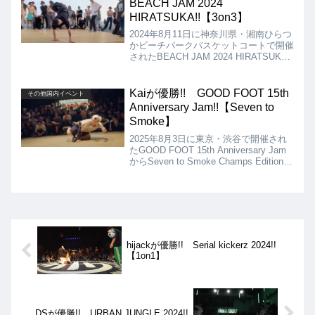
BEACH JAM 2024
HIRATSUKA!!【3on3】
2024年8月11日に神奈川県・湘南ひらつ
かビーチパークバスケットコートで開催
されたBEACH JAM 2024 HIRATSUKA
から3on3の動画を紹介します。決勝
は、Based waseda vs UNPOPULESTと
なりましたが、結果は、Based waseda
Kaiが優勝!! GOOD FOOT 15th
その他国内イベント
が優勝となりました!!
Anniversary Jam!!【Seven to
Smoke】
2025年8月3日に東京・渋谷で開催され
たGOOD FOOT 15th Anniversary Jam
からSeven to Smoke Champs Editionの
動画を紹介します。優勝したKaiは、1タ
ーン目から4連勝、2ターン目で3連勝で
計7ポイントをサラッと獲得し、圧倒的
な強さを見せてくれました!!
hijackが優勝!! Serial kickerz 2024!!
【1on1】
DSが優勝!! URBAN JUNGLE 2024!!