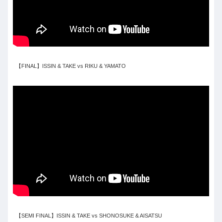
【FINAL】ISSIN & TAKE vs RIKU & YAMATO
【SEMI FINAL】ISSIN & TAKE vs SHONOSUKE & AISATSU