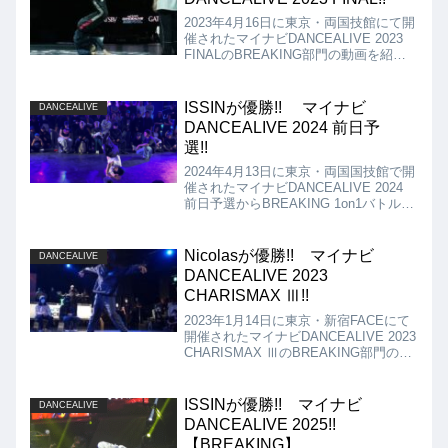
2023年4月16日に東京・両国技館にて開
催されたマイナビDANCEALIVE 2023
FINALのBREAKING部門の動画を紹
介。優勝者Kouskeのオリジナリティー
溢れるスタイルが、現役Bboy達を上回
っていたとジャッジに評価されました!!
ISSINが優勝!! マイナビ
DANCEALIVE
DANCEALIVE 2024 前日予
選!!
2024年4月13日に東京・両国国技館で開
催されたマイナビDANCEALIVE 2024
前日予選からBREAKING 1on1バトルの
動画を紹介します。決勝はISSIN vs
Ichigoとなりましたが、結果はISSINが
優勝となりました!!
Nicolasが優勝!! マイナビ
DANCEALIVE
DANCEALIVE 2023
CHARISMAX Ⅲ!!
2023年1月14日に東京・新宿FACEにて
開催されたマイナビDANCEALIVE 2023
CHARISMAX ⅢのBREAKING部門の動
画です。Top8まで勝ち上がったのは、
全員実力者揃いで熾烈な戦い。決勝は
Tsukki vs Nicolas。
ISSINが優勝!! マイナビ
DANCEALIVE
DANCEALIVE 2025!!
【BREAKING】