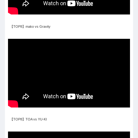
【TOP8】mako vs Gravity
【TOP8】TOA vs YU-KI