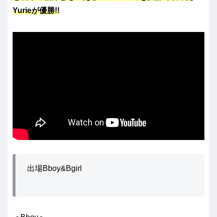
Yurieが優勝!!
出場Bboy&Bgirl