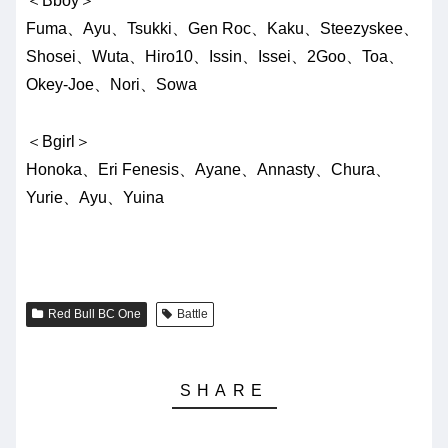
＜Bboy＞
Fuma、Ayu、Tsukki、Gen Roc、Kaku、Steezyskee、
Shosei、Wuta、Hiro10、Issin、Issei、2Goo、Toa、
Okey-Joe、Nori、Sowa
＜Bgirl＞
Honoka、Eri Fenesis、Ayane、Annasty、Chura、
Yurie、Ayu、Yuina
Red Bull BC One
Battle