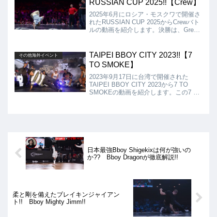
RUSSIAN CUP 2025!!【Crew】
2025年6月にロシア・モスクワで開催さ
れたRUSSIAN CUP 2025からCrewバト
ルの動画を紹介します。決勝は、Green
Panda vs Original Peopleとなりました
が、結果はGreen Pandaが優勝となりま
した!!
TAIPEI BBOY CITY 2023!!【7
その他海外イベント
TO SMOKE】
2023年9月17日に台湾で開催された
TAIPEI BBOY CITY 2023から7 TO
SMOKEの動画を紹介します。この7 TO
SMOKEは、パワームーブを誰もしてい
ない様子から、おそらくフットワーク限
定の7 TO SMOKEだったのではないか
と思います。
日本最強Bboy Shigekixは何が強いの
か?? Bboy Dragonが徹底解説!!
柔と剛を備えたブレイキンジャイアン
ト!! Bboy Mighty Jimm!!