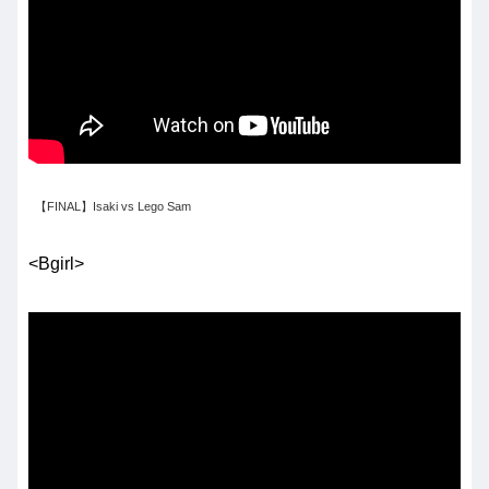
【FINAL】Isaki vs Lego Sam
<Bgirl>