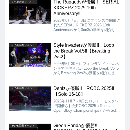
The Ruggedsが優勝!! SERIAL
その他海外イベント
KICKERZ 2025 10th
Anniversary!!
2025年6月7日、8日にフランスで開催さ
れたSERIAL KICKERZ 2025 10th
Anniversaryから3on3の動画を紹介しま
す。決勝は、Nord Diamond, Allef &
Killa kolya vs The Ruggedsとなりまし
たが、結果はThe Ruggedsが優勝となり
Style Invadersが優勝!! Loop
その他海外イベント
ました!!
the Break Vol.5!!【Breaking
2vs2】
2026年5月30日にフィンランド・ヘルシ
ンキで開催されたLoop the Break Vol.5
からBreaking 2vs2の動画を紹介しま
す。決勝は、Prorock & Flowolf vs Style
Invadersとなりましたが、結果はStyle
Invadersの優勝となりました!!
Denizが優勝!! ROBC 2025!!
その他海外イベント
【Solo 16-18】
2025年11月7～9日にロシア・モスクワ
で開催されたROBC 2025（Russian
Open Bboy Championships）からSolo
16-18の動画を紹介します。決勝は、
Jimmy vs Denizとなりましたが、結果
はDenizの優勝となりました!!
Green Pandaが優勝!!
その他海外イベント