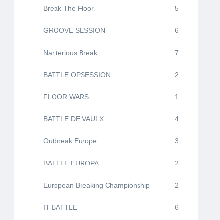
Break The Floor
5
GROOVE SESSION
6
Nanterious Break
7
BATTLE OPSESSION
2
FLOOR WARS
1
BATTLE DE VAULX
4
Outbreak Europe
3
BATTLE EUROPA
2
European Breaking Championship
2
IT BATTLE
6