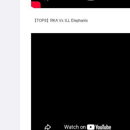
【TOP8】RKA Vs ILL Elephants