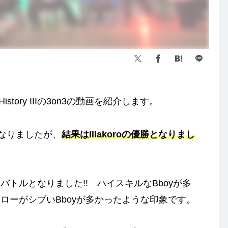
story IIIの3on3の動画を紹介します。
ardとなりましたが、
結果はIllakoroの優勝となりまし
トルとなりました!! ハイスキルなBboyが多
ローがシブいBboyが多かったような印象です。