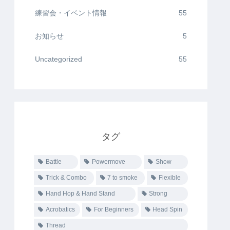
練習会・イベント情報
55
お知らせ
5
Uncategorized
55
タグ
Battle
Powermove
Show
Trick & Combo
7 to smoke
Flexible
Hand Hop & Hand Stand
Strong
Acrobatics
For Beginners
Head Spin
Thread