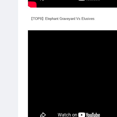
【TOP8】Elephant Graveyard Vs Elusives