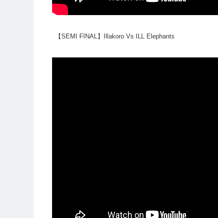
【SEMI FINAL】Illakoro Vs ILL Elephants