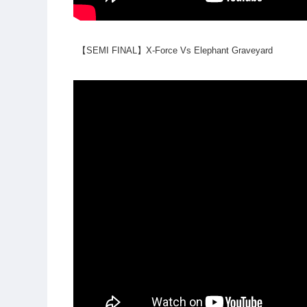
【SEMI FINAL】X-Force Vs Elephant Graveyard