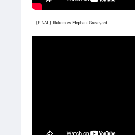
【FINAL】Illakoro vs Elephant Graveyard