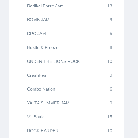
Radikal Forze Jam
13
BOMB JAM
9
DPC JAM
5
Hustle & Freeze
8
UNDER THE LIONS ROCK
10
CrashFest
9
Combo Nation
6
YALTA SUMMER JAM
9
V1 Battle
15
ROCK HARDER
10