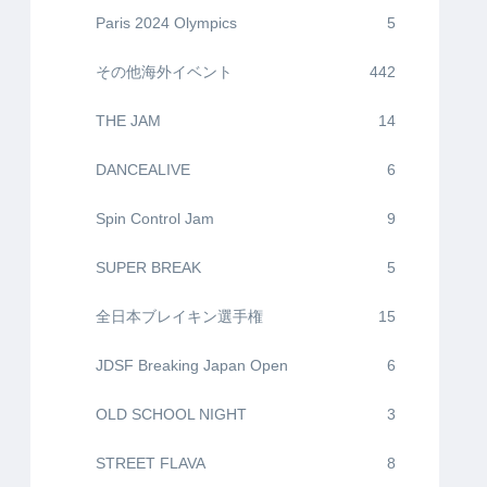
Paris 2024 Olympics
5
その他海外イベント
442
THE JAM
14
DANCEALIVE
6
Spin Control Jam
9
SUPER BREAK
5
全日本ブレイキン選手権
15
JDSF Breaking Japan Open
6
OLD SCHOOL NIGHT
3
STREET FLAVA
8