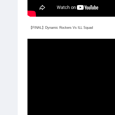
【FINAL】Dynamic Rockers Vs ILL Squad