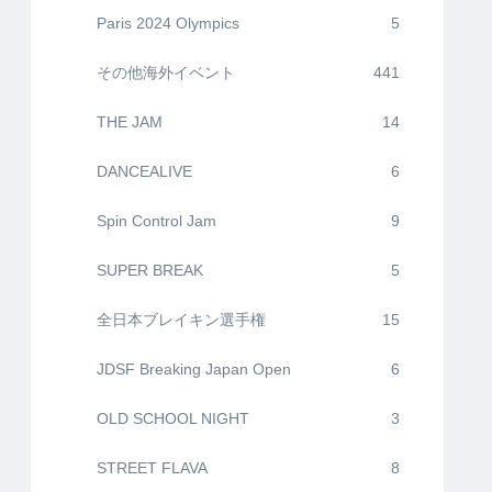
Paris 2024 Olympics
5
その他海外イベント
441
THE JAM
14
DANCEALIVE
6
Spin Control Jam
9
SUPER BREAK
5
全日本ブレイキン選手権
15
JDSF Breaking Japan Open
6
OLD SCHOOL NIGHT
3
STREET FLAVA
8