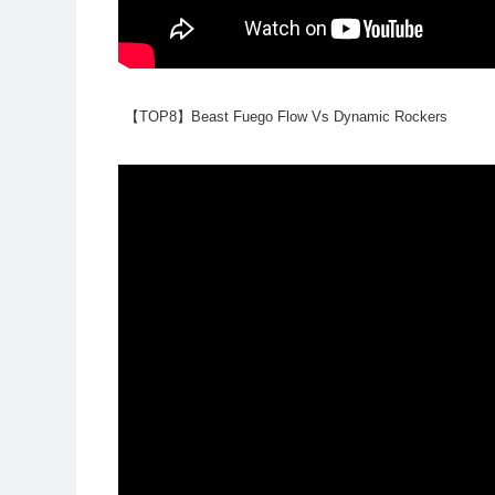
【TOP8】Beast Fuego Flow Vs Dynamic Rockers