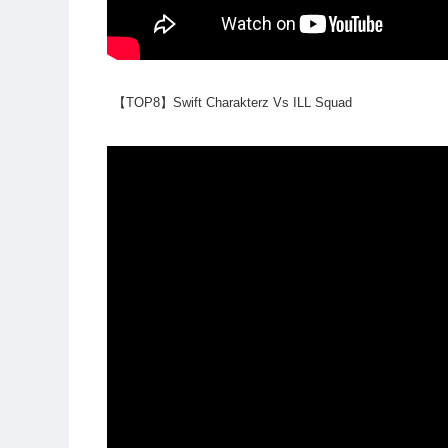
【TOP8】Swift Charakterz Vs ILL Squad