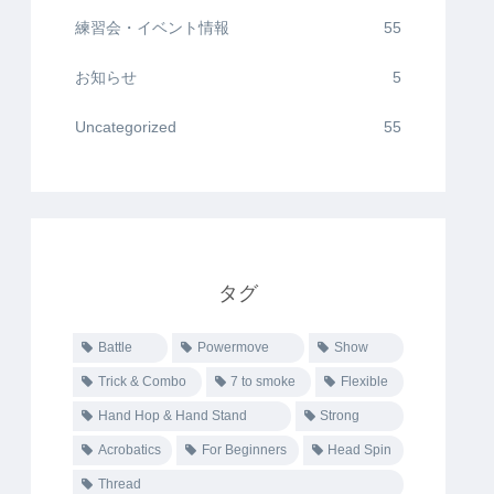
練習会・イベント情報
55
お知らせ
5
Uncategorized
55
タグ
Battle
Powermove
Show
Trick & Combo
7 to smoke
Flexible
Hand Hop & Hand Stand
Strong
Acrobatics
For Beginners
Head Spin
Thread