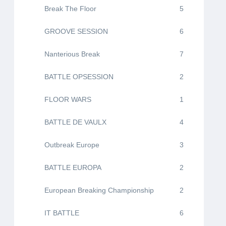
Break The Floor
5
GROOVE SESSION
6
Nanterious Break
7
BATTLE OPSESSION
2
FLOOR WARS
1
BATTLE DE VAULX
4
Outbreak Europe
3
BATTLE EUROPA
2
European Breaking Championship
2
IT BATTLE
6