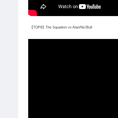
【TOP8】The Squadron vs Alan/Nic/Bull