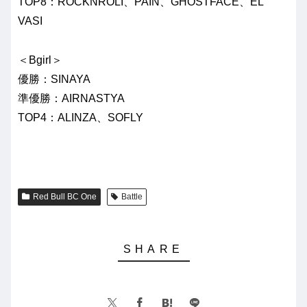
TOP8：ROCKNROLI、PAIN、GHOSTFACE、EL
VASI
＜Bgirl＞
優勝：SINAYA
準優勝：AIRNASTYA
TOP4：ALINZA、SOFLY
Red Bull BC One
Battle