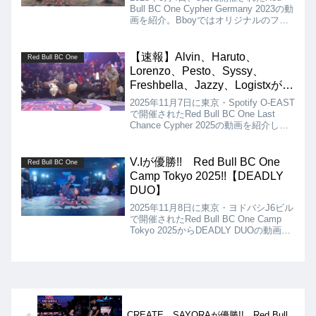
Bull BC One Cypher Germany 2023の動
画を紹介。Bboyではオリジナルのフロ
ーでDouble Dが優勝、Bgirlでは貫録を
感じさせるムーブでJilouが優勝しまし
た!!
【速報】Alvin、Haruto、
Red Bull BC One
Lorenzo、Pesto、Syssy、
Freshbella、Jazzy、Logistxが本
戦出場決定!! Red Bull BC One
2025年11月7日に東京・Spotify O-EAST
Last Chance Cypher 2025!!
で開催されたRed Bull BC One Last
Chance Cypher 2025の動画を紹介しま
す。Bboyは、Alvin、Haruto、Lorenzo、
Pesto、Bgirlは、Syssy、Freshbella、
Jazzy、LogistxがTOP4となりました!!
V.Iが優勝!! Red Bull BC One
Red Bull BC One
Camp Tokyo 2025!!【DEADLY
DUO】
2025年11月8日に東京・ヨドバシJ6ビル
で開催されたRed Bull BC One Camp
Tokyo 2025からDEADLY DUOの動画を
紹介します。決勝は、V.I vs 8North
Gateとなりましたが、優勝はV.Iとな
り...
CREATE、SAYORAが優勝!! Red Bull