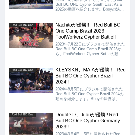
Bull BC ONE Cypher South East Asia
2025の動画を紹介します。Bboyの決勝
は、Allen vs Vinhとなりましたが、結果
はVinhの優勝となりました!!
Nachitoが優勝!! Red Bull BC
Red Bull BC One
One Camp Brazil 2023
FootWorkerz Cypher Battle!!
2023年7月22日にブラジルで開催された
Red Bull BC One Camp Brazil 2023か
ら、FootWorkerz Cypher Battleの動画
を紹介。TOP8のサイファーから勝ち上
がったNachitoが優勝となりました!!
KLEYSKN、MAIAが優勝!! Red
Red Bull BC One
Bull BC One Cypher Brazil
2024!!
2024年8月5日にブラジルで開催された
Red Bull BC One Cypher Brazil 2024の
動画を紹介します。Bboyの決勝は、
KLEYSKN Vs ONNURB、Bgirlの決勝
は、MAIA Vs FRANとなりましたが、
結果はKLEYSKN、MAIAの優勝となり
Double D、Jilouが優勝!! Red
Red Bull BC One
ました!!
Bull BC One Cypher Germany
2023!!
2023年3月4日、5日に開催されたRed