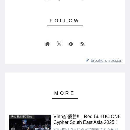
breakers-session
Vinhが優勝!! Red Bull BC ONE
Red Bull BC One
Cypher South East Asia 2025!!
2025年8月3日にタイで開催されたRed