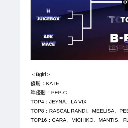
＜Bgirl＞
優勝：KATE
準優勝：PEP-C
TOP4：JEYNA、LA VIX
TOP8：RASCAL RANDI、MEELISA、PEB
TOP16：CARA、MICHIKO、MANTIS、FL