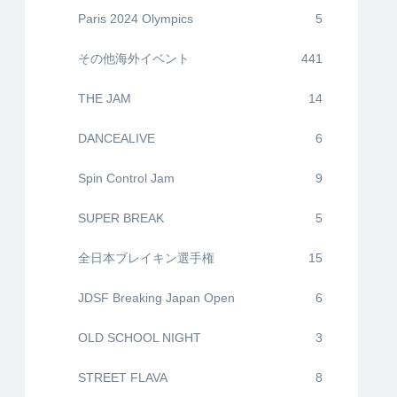
Paris 2024 Olympics
5
その他海外イベント
441
THE JAM
14
DANCEALIVE
6
Spin Control Jam
9
SUPER BREAK
5
全日本ブレイキン選手権
15
JDSF Breaking Japan Open
6
OLD SCHOOL NIGHT
3
STREET FLAVA
8