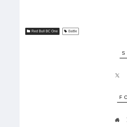
Red Bull BC One
Battle