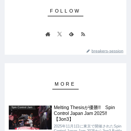
breakers-session
Melting Thesisが優勝!! Spin
Spin Control Jam
Control Japan Jam 2025!!
【3on3】
2025年11月1日に東京で開催されたSpin
Control Japan Jam 2025から3on3 Battle