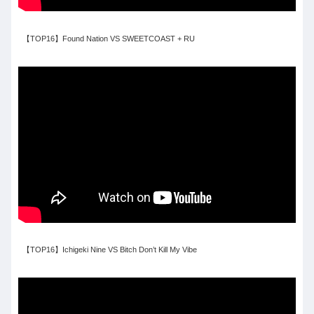
【TOP16】Found Nation VS SWEETCOAST + RU
【TOP16】Ichigeki Nine VS Bitch Don’t Kill My Vibe