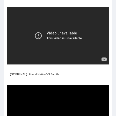
【SEMIFINAL】Found Nation VS Jamillz