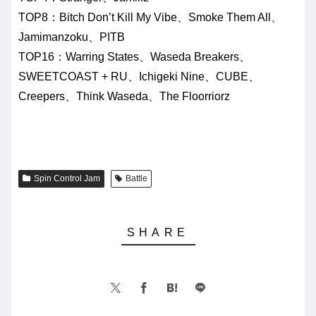
TOP8：Bitch Don’t Kill My Vibe、Smoke Them All、
Jamimanzoku、PITB
TOP16：Warring States、Waseda Breakers、
SWEETCOAST + RU、Ichigeki Nine、CUBE、
Creepers、Think Waseda、The Floorriorz
Spin Control Jam
Battle