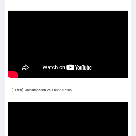
【TOP8】Jamimanzoku VS Found Nation