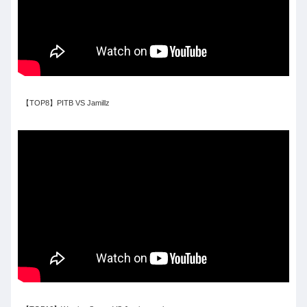
【TOP8】PITB VS Jamillz