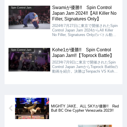
りましたが、結果はMotindonfanの優勝
となりました!!
Swamiが優勝!! Spin Control
Spin Control Jam
Japan Jam 2024!!【All Killer No
Filler, Signatures Only】
2024年7月27日に東京で開催されたSpin
Control Japan Jam 2024からAll Killer
No Filler, Signatures Onlyのバトル動画
を紹介します。決勝は、Hige VS Swami
となりましたが、結果はSwamiが優勝と
なりました!!
Kohe1が優勝!! Spin Control
Spin Control Jam
Japan Jam!!【Toprock Battle】
2023年7月9日に東京で開催されたSpin
Control Japan JamからToprock Battleの
動画を紹介。決勝はTenpachi VS Kohe1
となりましたが、結果はKohe1の優勝と
なりました!!
MIGHTY JAKE、ALL SKYが優勝!! Red
Bull BC One Cypher Venezuela 2023!!