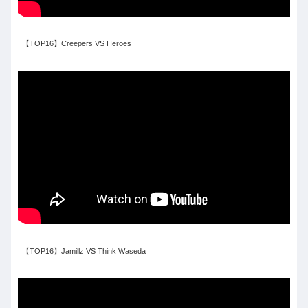
【TOP16】Creepers VS Heroes
【TOP16】Jamillz VS Think Waseda