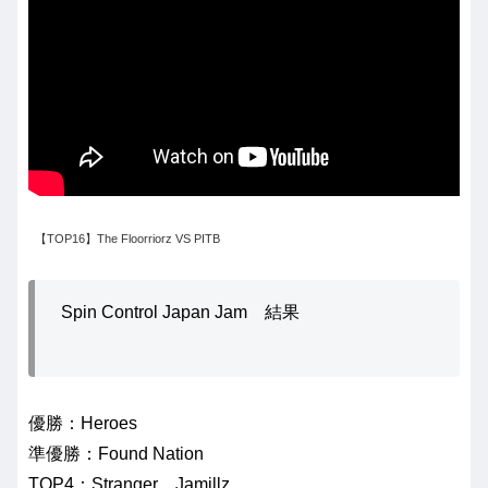
【TOP16】The Floorriorz VS PITB
Spin Control Japan Jam 結果
優勝：Heroes
準優勝：Found Nation
TOP4：Stranger、Jamillz