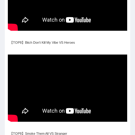
【TOP8】Bitch Don’t Kill My Vibe VS Heroes
【TOP8】Smoke Them All VS Stranger