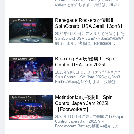
の動画を紹介します。決勝は、Styles
Of Beyond vs Melting Thesisとなりまし
たが、結果はMelting Thesisの優勝とな
りました!!
Renegade Rockersが優勝!!
Spin Control Jam
SpinControl‬ USA Jam!!【3on3】
2024年6月23日にアメリカで開催された
SpinControl USA Jamから3on3の動画を
紹介します。決勝は、Renegade
Rockers vs Unexpected Squadとなりま
したが、結果はRenegade
Rockers(Kastrito, Ztimpy, Run) が優勝
Breaking Badが優勝!! Spin
Spin Control Jam
となりました!!
Control USA Jam 2025!!
2025年9月6日にアメリカで開催された
Spin Control USA Jam 2025から3on3
Battleの動画を紹介します。決勝は、
Breaking Bad vs Shuffles & Flow All
Starsとなりましたが、結果はBreaking
Badの優勝となりました!!
Motindonfanが優勝!! Spin
Spin Control Jam
Control Japan Jam 2025!!
【Footworkerz】
2025年11月1日に東京で開催されたSpin
Control Japan Jam 2025から
Footworkerz Battleの動画を紹介しま
す。決勝は、Mako vs Motindonfanとな