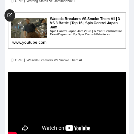
【TOP16】Warring States VS Jamimanzoku
Waseda Breakers VS Smoke Them All | 3
VS 3 Battle | Top 16 | Spin Control Japan
Jam
Spin Control Japan Jam 2023 | A Ynot Collaboration
EventOrganized By Spin ControlWebsite - -
www.youtube.com
【TOP16】Waseda Breakers VS Smoke Them All