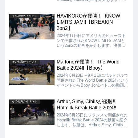
勝は、Le Brother vs T Flow & Flurryと
なりましたが、結果は、Le Brotherが優
勝となりました!!
HAVIKOROが優勝!! KNOW
その他海外イベント
LIMITS JAM!!【BREAKIN
2on2】
2024年1月6日にアメリカのヒュースト
ンで開催されたKNOW LIMITS JAMと
いう2on2の動画を紹介します。決勝
は、HAVIKORO VS STAY STILLとなり
ましたが、優勝はHAVIKOROとなりま
した!!
Marloneが優勝!! The World
その他海外イベント
Battle 2024!!【Bboy】
2024年8月28日～9月1日にポルトガルで
開催されたThe World Battle 2024という
イベントからBboy 1on1バトルの動画を
紹介します。決勝は、Marlone vs
Jimmyとなりましたが、結果は、フラン
スのMarloneが優勝となりました!!
Arthur, Simy, Cibilsが優勝!!
その他海外イベント
Hotmilk Break Battle 2024!!
2024年5月25日にフランスで開催された
Hotmilk Break Battle 2024の動画を紹介
します。決勝は、Arthur, Simy, Cibils vs
Legiteam Obstruxionとなりましたが、
結果はArthur, Simy, Cibilsが優勝となり