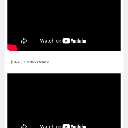
【FINAL】Haruto vs Miracle