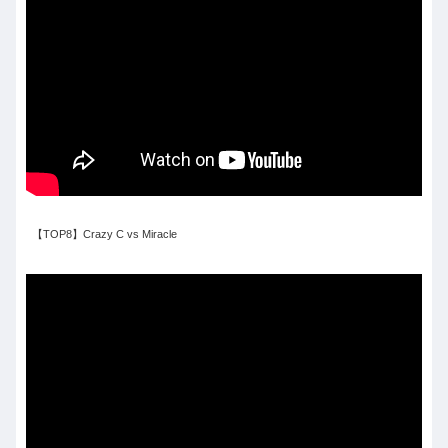
【TOP8】Crazy C vs Miracle