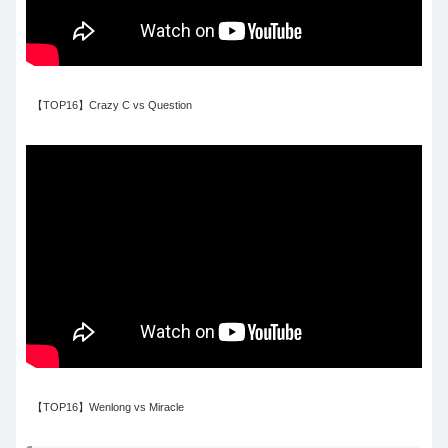
【TOP16】Crazy C vs Question
【TOP16】Wenlong vs Miracle