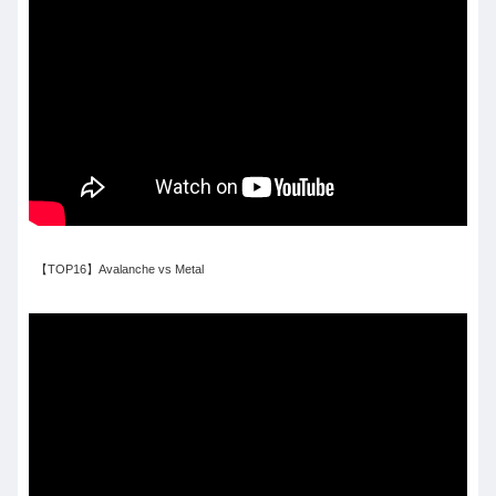
【TOP16】Avalanche vs Metal