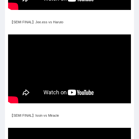
【SEMI FINAL】Jee.ess vs Haruto
【SEMI FINAL】Issin vs Miracle