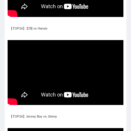
【TOP16】文翔 vs Haruto
【TOP16】Jersey Boy vs Jimmy