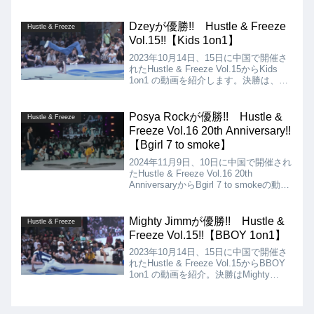
胡熙宸、Royal、Kastet、Vavi、CC、
Ayu、Lee Rock、Babyballの8名でした!!
Dzeyが優勝!! Hustle & Freeze
Hustle & Freeze
Vol.15!!【Kids 1on1】
2023年10月14日、15日に中国で開催さ
れたHustle & Freeze Vol.15からKids
1on1 の動画を紹介します。決勝は、
Dzey vs Petairaとなりましたが、結果
はロシアのDzeyの優勝となりました!!
Posya Rockが優勝!! Hustle &
Hustle & Freeze
Freeze Vol.16 20th Anniversary!!
【Bgirl 7 to smoke】
2024年11月9日、10日に中国で開催され
たHustle & Freeze Vol.16 20th
AnniversaryからBgirl 7 to smokeの動画
を紹介します。出場Bgirlは、Nanoha、
Syssy、Babyball、Yuina、Posya
Rock、Kitty、Starryなどの8人。
Mighty Jimmが優勝!! Hustle &
Hustle & Freeze
Freeze Vol.15!!【BBOY 1on1】
2023年10月14日、15日に中国で開催さ
れたHustle & Freeze Vol.15からBBOY
1on1 の動画を紹介。決勝はMighty
Jimm vs Zip Rockとなりましたが、結
果はMighty Jimmの優勝となりました!!