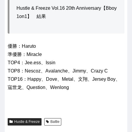
Hustle & Freeze Vol.16 20th Anniversary【Bboy
1on1】 結果
優勝：Haruto
準優勝：Miracle
TOP4：Jee.ess、Issin
TOP8：Nescoz、Avalanche、Jimmy、Crazy C
TOP16：Happy、Dove、Metal、文翔、Jersey Boy、
寇世龙、Question、Wenlong
Hustle & Freeze
Battle