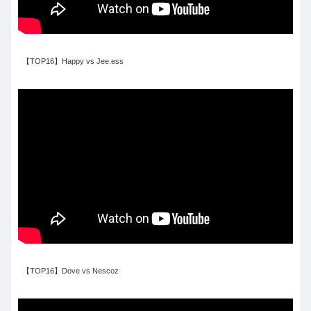
【TOP16】Happy vs Jee.ess
【TOP16】Dove vs Nescoz