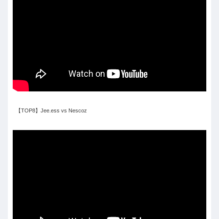
【TOP8】Jee.ess vs Nescoz