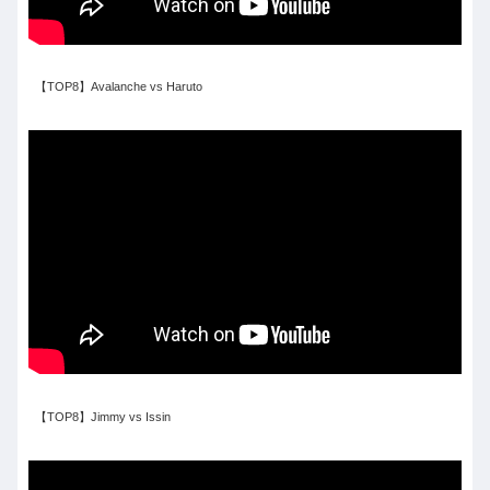
【TOP8】Avalanche vs Haruto
【TOP8】Jimmy vs Issin