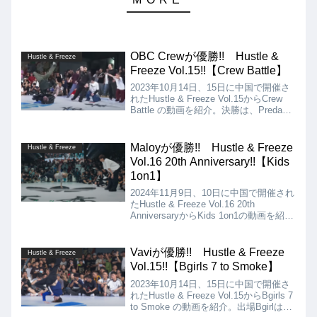
OBC Crewが優勝!! Hustle &
Hustle & Freeze
Freeze Vol.15!!【Crew Battle】
2023年10月14日、15日に中国で開催さ
れたHustle & Freeze Vol.15からCrew
Battle の動画を紹介。決勝は、Predaotz
vs OBC Crewのロシア同士の対決とな
りましたが、結果はOBC Crewの優勝と
なりました!!
Maloyが優勝!! Hustle & Freeze
Hustle & Freeze
Vol.16 20th Anniversary!!【Kids
1on1】
2024年11月9日、10日に中国で開催され
たHustle & Freeze Vol.16 20th
AnniversaryからKids 1on1の動画を紹介
します。ジャッジは、FE、Storm、
Kazuki Rockの3人。決勝は、Maloy vs
李广俊霖となりましたが、結果は、
Vaviが優勝!! Hustle & Freeze
Hustle & Freeze
Maloyが優勝となりました!!
Vol.15!!【Bgirls 7 to Smoke】
2023年10月14日、15日に中国で開催さ
れたHustle & Freeze Vol.15からBgirls 7
to Smoke の動画を紹介。出場Bgirlは、