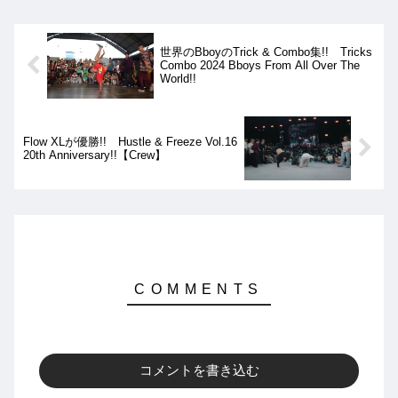
世界のBboyのTrick & Combo集!! Tricks
Combo 2024 Bboys From All Over The
World!!
Flow XLが優勝!! Hustle & Freeze Vol.16
20th Anniversary!!【Crew】
コメントを書き込む