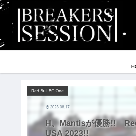
H
Red Bull BC One
2023.08.17
H、Mantisが優勝!! Red 
USA 2023!!