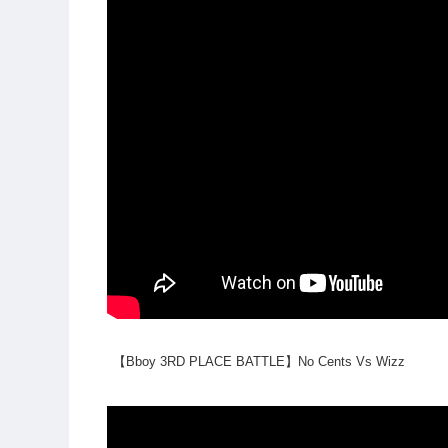
【Bboy 3RD PLACE BATTLE】No Cents Vs Wizz