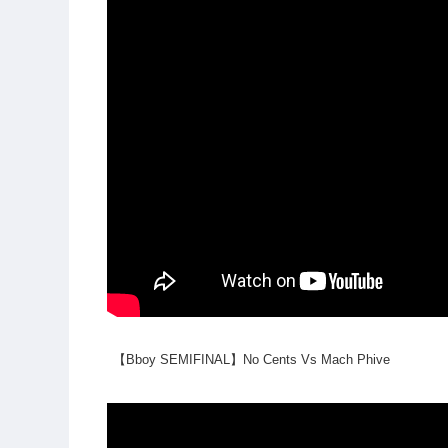
【Bboy SEMIFINAL】No Cents Vs Mach Phive