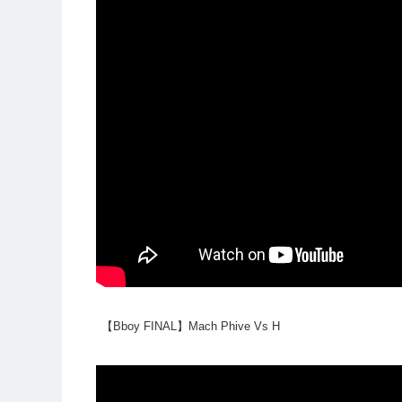
【Bboy FINAL】Mach Phive Vs H