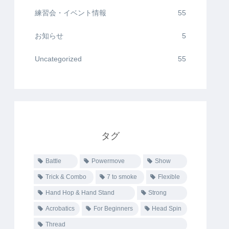
練習会・イベント情報
55
お知らせ
5
Uncategorized
55
タグ
Battle
Powermove
Show
Trick & Combo
7 to smoke
Flexible
Hand Hop & Hand Stand
Strong
Acrobatics
For Beginners
Head Spin
Thread