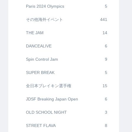
Paris 2024 Olympics
5
その他海外イベント
441
THE JAM
14
DANCEALIVE
6
Spin Control Jam
9
SUPER BREAK
5
全日本ブレイキン選手権
15
JDSF Breaking Japan Open
6
OLD SCHOOL NIGHT
3
STREET FLAVA
8