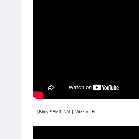
【Bboy SEMIFINAL】Wizz Vs H