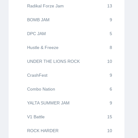
Radikal Forze Jam
13
BOMB JAM
9
DPC JAM
5
Hustle & Freeze
8
UNDER THE LIONS ROCK
10
CrashFest
9
Combo Nation
6
YALTA SUMMER JAM
9
V1 Battle
15
ROCK HARDER
10