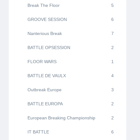
Break The Floor
5
GROOVE SESSION
6
Nanterious Break
7
BATTLE OPSESSION
2
FLOOR WARS
1
BATTLE DE VAULX
4
Outbreak Europe
3
BATTLE EUROPA
2
European Breaking Championship
2
IT BATTLE
6