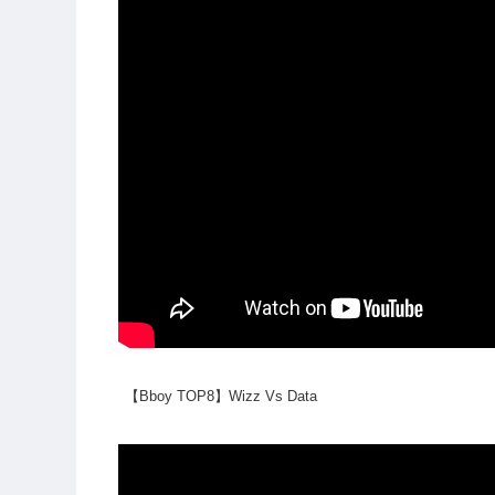
【Bboy TOP8】Wizz Vs Data