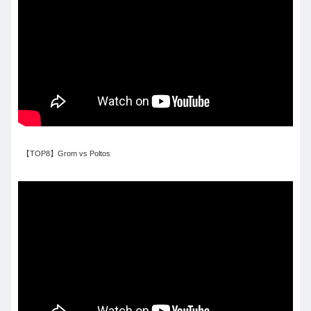
【TOP8】Grom vs Poltos