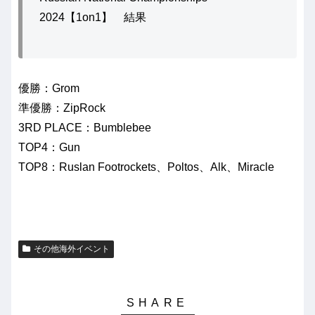
2024【1on1】 結果
優勝：Grom
準優勝：ZipRock
3RD PLACE：Bumblebee
TOP4：Gun
TOP8：Ruslan Footrockets、Poltos、Alk、Miracle
その他海外イベント