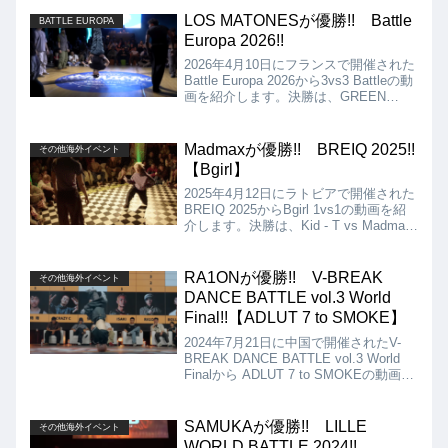
LOS MATONESが優勝!! Battle
BATTLE EUROPA
Europa 2026!!
2026年4月10日にフランスで開催された
Battle Europa 2026から3vs3 Battleの動
画を紹介します。決勝は、GREEN
PANDA VS LOS MATONESとなりまし
たが、結果はLOS MATONESの優勝と
なりました!!
Madmaxが優勝!! BREIQ 2025!!
その他海外イベント
【Bgirl】
2025年4月12日にラトビアで開催された
BREIQ 2025からBgirl 1vs1の動画を紹
介します。決勝は、Kid - T vs Madmax
となりましたが、結果はMadmaxの優勝
となりました!!
RA1ONが優勝!! V-BREAK
その他海外イベント
DANCE BATTLE vol.3 World
Final!!【ADLUT 7 to SMOKE】
2024年7月21日に中国で開催されたV-
BREAK DANCE BATTLE vol.3 World
Finalから ADLUT 7 to SMOKEの動画を
紹介します!! 出場Bboyは、日本の
ISAKI、RA1ONを含む8名の争いとなり
ましたが、優勝はRA1ONとなりました!!
SAMUKAが優勝!! LILLE
その他海外イベント
WORLD BATTLE 2024!!