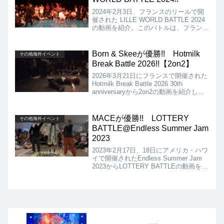
2024年2月3日、フランスのリールで開
催された LILLE WORLD BATTLE 2024
の動画を紹介。このバトルは、フランス
のBboyの他、世界から招待された16人
のBboyで戦うバトルとなっていまし
た!! 決勝はSAMUKA vs PAC PACとな
Born & Skeeが優勝!! Hotmilk
その他海外イベント
りましたが、SAMUKAの優勝となりま
Break Battle 2026!!【2on2】
した!!
2026年3月21日にフランスで開催された
Hotmilk Break Battle 2026 30th
anniversaryから2on2の動画を紹介しま
す。決勝は、CCU7（Griimsen &
Philsvir） vs Born & Skeeとなりました
が、結果はBorn & Skeeの優勝となりま
MACEが優勝!! LOTTERY
その他海外イベント
した!!
BATTLE@Endless Summer Jam
2023
2023年2月17日、18日にアメリカ・ハワ
イで開催されたEndless Summer Jam
2023からLOTTERY BATTLEの動画を紹
介。結果は、キレキレのパワームーブで
押し切った、Maceが優勝でした!!