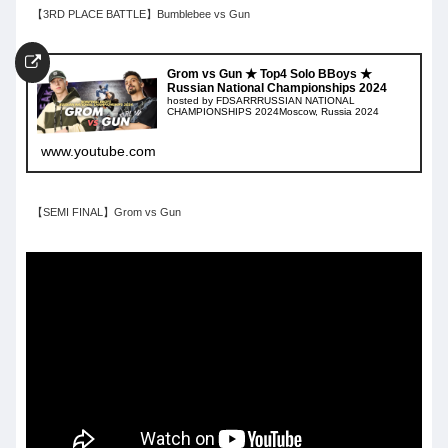
【3RD PLACE BATTLE】Bumblebee vs Gun
Grom vs Gun ★ Top4 Solo BBoys ★
Russian National Championships 2024
hosted by FDSARRRUSSIAN NATIONAL
CHAMPIONSHIPS 2024Moscow, Russia 2024
www.youtube.com
【SEMI FINAL】Grom vs Gun