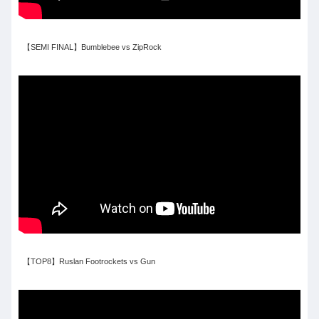
【SEMI FINAL】Bumblebee vs ZipRock
【TOP8】Ruslan Footrockets vs Gun