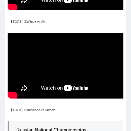
【TOP8】ZipRock vs Alk
【TOP8】Bumblebee vs Miracle
Russian National Championships