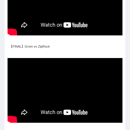
【FINAL】Grom vs ZipRock