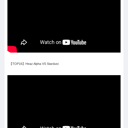
【TOP16】Heaz Alpha VS Stardust