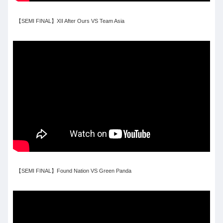
【SEMI FINAL】XII After Ours VS Team Asia
【SEMI FINAL】Found Nation VS Green Panda