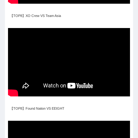
【TOP8】XO Crew VS Team Asia
【TOP8】Found Nation VS EEIGHT