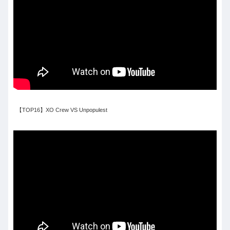
【TOP16】XO Crew VS Unpopulest