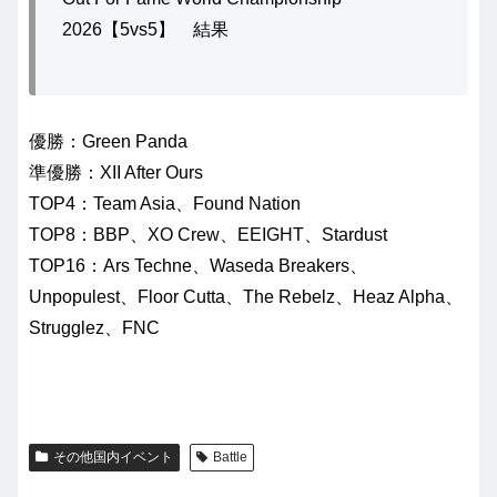
2026【5vs5】 結果
優勝：Green Panda
準優勝：XII After Ours
TOP4：Team Asia、Found Nation
TOP8：BBP、XO Crew、EEIGHT、Stardust
TOP16：Ars Techne、Waseda Breakers、
Unpopulest、Floor Cutta、The Rebelz、Heaz Alpha、
Strugglez、FNC
その他国内イベント
Battle