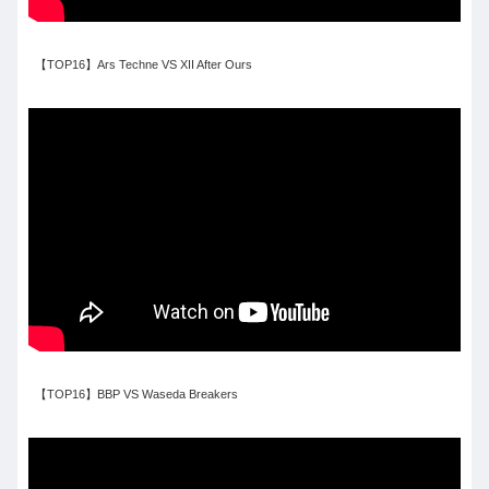
【TOP16】Ars Techne VS XII After Ours
【TOP16】BBP VS Waseda Breakers