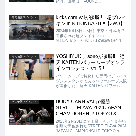
紹介。決勝は、FOUND
NATION（ZENON、ISSEI、YOUTEE）
vs Ready to Rock（RA1ON、YASS、
KATSU ONE）となりましたが、結果
kicks carnivalが優勝!! 超ブレイ
その他国内イベント
は、Ready to Rockが優勝となりまし
キン in NIHONBASHI!!【3vs3】
た!!
2024年10月3日～5日に東京・日本橋で
開催された超ブレイキン in
NIHONBASHIから3vs3 の動画を紹介し
ます。決勝は、kicks carnival vs
MOZUJAMIRIYAとなりましたが、結果
は、kicks carnivalが優勝となりました!!
YOSHIYUKI、sonoが優勝!! 廻
その他国内イベント
天 KAITEN パワームーブオンラ
インコンテスト vol.5!!
パワームーブに特化した専門のブレイク
ダンススタジオであるパワームーブ大阪
が開催した「廻天 KAITEN パワームー
ブオンラインコンテスト vol.5」の動画
を紹介します。優勝はビギナーの部が
YOSHIYUKI、一般の部がsonoとなりま
BODY CARNIVALが優勝!!
その他国内イベント
した!!
STREET FLAVA 2024 JAPAN
CHAMPIONSHIP TOKYO &
FINAL!!【Crew】
2025年2月23日に埼玉県・さいたま芸術
劇場で開催されたSTREET FLAVA 2024
JAPAN CHAMPIONSHIP TOKYO &
FINALからCrew battleの動画を紹介。決