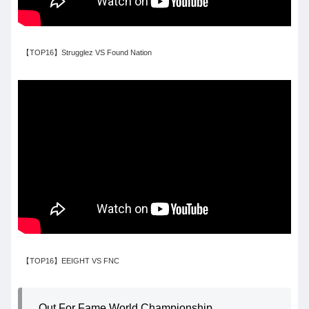
【TOP16】Strugglez VS Found Nation
【TOP16】EEIGHT VS FNC
Out For Fame World Championship