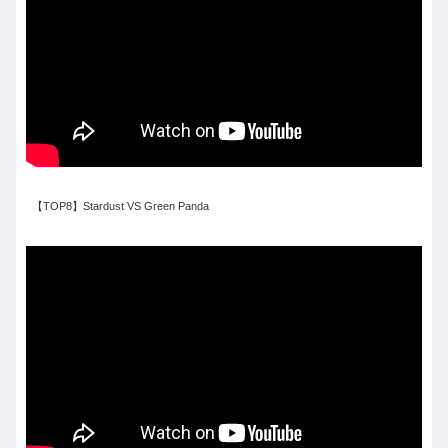
【TOP8】Stardust VS Green Panda