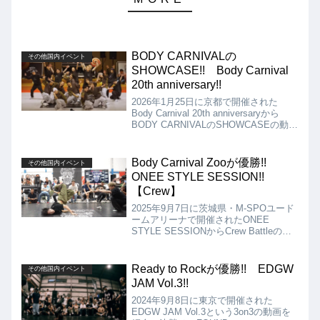
BODY CARNIVALの
その他国内イベント
SHOWCASE!! Body Carnival
20th anniversary!!
2026年1月25日に京都で開催された
Body Carnival 20th anniversaryから
BODY CARNIVALのSHOWCASEの動画
を紹介します。Crew結成から今年で20
年の節目を迎え、OB、OGも加わっての
BODY CARNIVALの歴史を感じさせる
Body Carnival Zooが優勝!!
その他国内イベント
SHOWCASEを存分に見せつけてくれま
ONEE STYLE SESSION!!
した!!
【Crew】
2025年9月7日に茨城県・M-SPOユード
ームアリーナで開催されたONEE
STYLE SESSIONからCrew Battleの動
画を紹介します。決勝は、FOUND
NATION vs Body Carnival Zooとなりま
したが、結果はBody Carnival Zooの優
Ready to Rockが優勝!! EDGW
その他国内イベント
勝となりました!!
JAM Vol.3!!
2024年9月8日に東京で開催された
EDGW JAM Vol.3という3on3の動画を