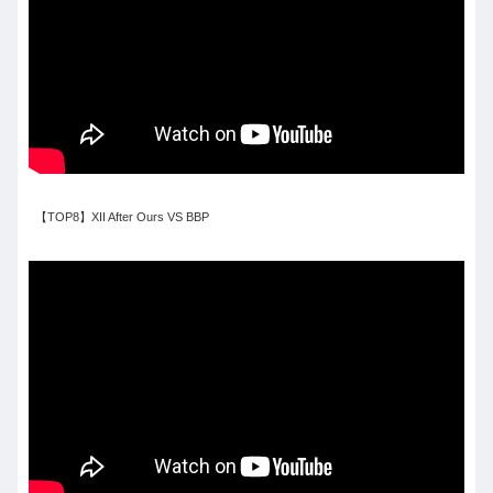
【TOP8】XII After Ours VS BBP