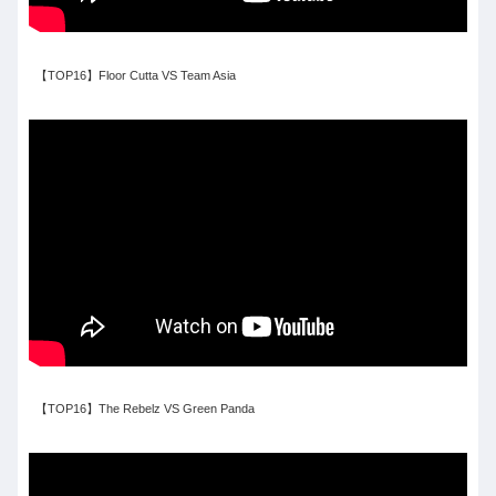
【TOP16】Floor Cutta VS Team Asia
【TOP16】The Rebelz VS Green Panda