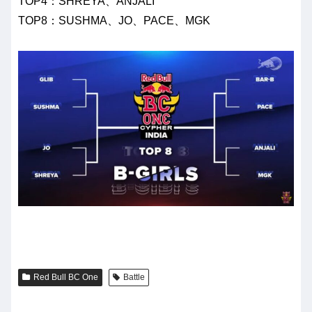
TOP4：SHREYA、ANJALI
TOP8：SUSHMA、JO、PACE、MGK
Red Bull BC One
Battle