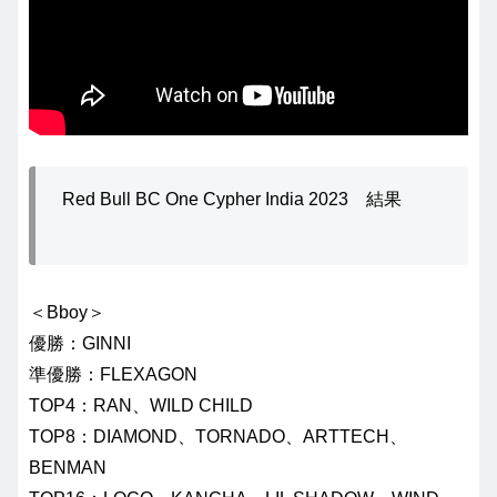
Red Bull BC One Cypher India 2023 結果
＜Bboy＞
優勝：GINNI
準優勝：FLEXAGON
TOP4：RAN、WILD CHILD
TOP8：DIAMOND、TORNADO、ARTTECH、
BENMAN