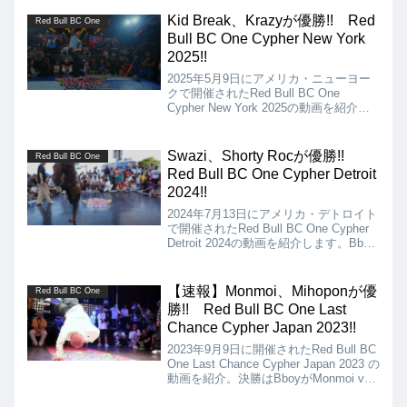
テルダムを訪問。2022年世界一の
Ruggedsに会いに行っています。
Kid Break、Krazyが優勝!! Red
Red Bull BC One
Bull BC One Cypher New York
2025!!
2025年5月9日にアメリカ・ニューヨー
クで開催されたRed Bull BC One
Cypher New York 2025の動画を紹介し
ます。Bboyの決勝は、Kid Break Vs
Gravity、Bgirlの決勝は、Krazy Vs Nikki
Vとなりましたが、結果はKid Break、
Swazi、Shorty Rocが優勝!!
Red Bull BC One
Krazyの優勝となりました!!
Red Bull BC One Cypher Detroit
2024!!
2024年7月13日にアメリカ・デトロイト
で開催されたRed Bull BC One Cypher
Detroit 2024の動画を紹介します。Bboy
の決勝は、Freal Vs Swazi、Bgirlの決勝
は、Shorty Roc Vs Lokiとなりました
が、結果はSwazi、Shorty Rocの優勝と
【速報】Monmoi、Mihoponが優
Red Bull BC One
なりました!!
勝!! Red Bull BC One Last
Chance Cypher Japan 2023!!
2023年9月9日に開催されたRed Bull BC
One Last Chance Cypher Japan 2023 の
動画を紹介。決勝はBboyがMonmoi vs
Yu-ki、BgirlがMihopon vs. A-one、結果