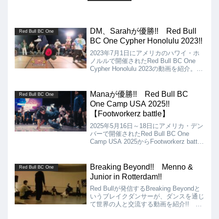
DM、Sarahが優勝!! Red Bull
Red Bull BC One
BC One Cypher Honolulu 2023!!
2023年7月1日にアメリカのハワイ・ホ
ノルルで開催されたRed Bull BC One
Cypher Honolulu 2023の動画を紹介。
BboyはDMが優勝、BgirlはSarahが優勝
となりました!!
Manaが優勝!! Red Bull BC
Red Bull BC One
One Camp USA 2025!!
【Footworkerz battle】
2025年5月16日～18日にアメリカ・デン
バーで開催されたRed Bull BC One
Camp USA 2025からFootworkerz battle
の動画を紹介します。決勝は、Mana vs
Kid Glydeとなりましたが、結果はMana
の優勝となりました!!
Breaking Beyond!! Menno &
Red Bull BC One
Junior in Rotterdam!!
Red Bullが発信するBreaking Beyondと
いうブレイクダンサーが、ダンスを通じ
て世界の人と交流する動画を紹介!! 第
5回はMenno & Juniorがオランダのロッ