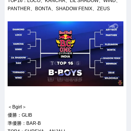
TOP16：LOCO、KANCHA、LIL SHADOW、WIND、
PANTHER、BONTA、SHADOW FENIX、ZEUS
＜Bgirl＞
優勝：GLIB
準優勝：BAR-B