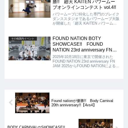
勝!! 廻天 KAITEN パワームー
ブオンラインコンテスト vol.4!!
パワームーブに特化した専門のブレイク
ダンススタジオであるパワームーブ大阪
が開催した「廻天 KAITEN パワームー
ブオンラインコンテスト vol.4」の動画
を紹介します。優勝はビギナーの部が
KIYOSONIC、一般の部がFROZENとな
FOUND NATION BOTY
その他国内イベント
りました!!
SHOWCASE!! FOUND
NATION 23rd anniversary FN
JAM 2025!!
2025年10月18日に東京で開催された
FOUND NATION 23rd anniversary FN
JAM 2025からFOUND NATIONによる
Battle of the Year 2025で披露した
SHOWCASEの動画を紹介...
Found nationが優勝!! Body Carnival
20th anniversary!!【4vs4】
BODY CARNIVALのSHOWCASE!!