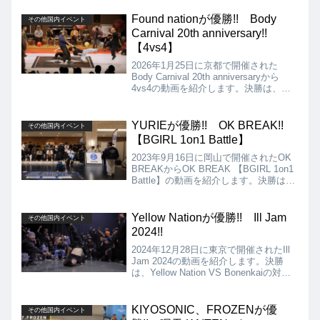
州・アジアの世界各国から選ばれた 10
名の大人気Bboyが集結し、 5つのバト
Found nationが優勝!! Body
その他国内イベント
ルが繰り広げられるといったものになり
Carnival 20th anniversary!!
ます。
【4vs4】
2026年1月25日に京都で開催された
Body Carnival 20th anniversaryから
4vs4の動画を紹介します。決勝は、
Antithesis Odds vs Found nationとなり
ましたが、結果は、Found nationが優勝
となりました!!
YURIEが優勝!! OK BREAK!!
その他国内イベント
【BGIRL 1on1 Battle】
2023年9月16日に岡山で開催されたOK
BREAKからOK BREAK 【BGIRL 1on1
Battle】の動画を紹介します。決勝は、
YURIE vs NaNaKaとなりましたが、結
果は、YURIEの優勝となりました!!
Yellow Nationが優勝!! Ill Jam
その他国内イベント
2024!!
2024年12月28日に東京で開催されたIll
Jam 2024の動画を紹介します。決勝
は、Yellow Nation VS Bonenkaiの対決
となりましたが、結果はYellow Nationの
優勝となりました!!
KIYOSONIC、FROZENが優
その他国内イベント