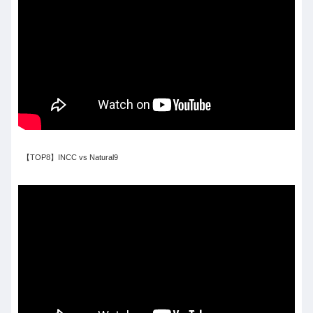
【TOP8】INCC vs Natural9