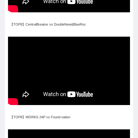
【TOP8】CentralBreaker vs DoubleNew&BlueRoc
【TOP8】WORKS JAP vs Found nation