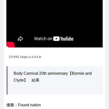
【TOP8】Eeight vs K.A.K.B.
Body Carnival 20th anniversary【Bonnie and
Clyde】 結果
優勝：Found nation