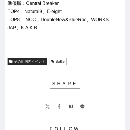
準優勝：Central Breaker
TOP4：Natural9、E-eight
TOP8：INCC、DoubleNew&BlueRoc、WORKS
JAP、K.A.K.B.
その他国内イベント
Battle