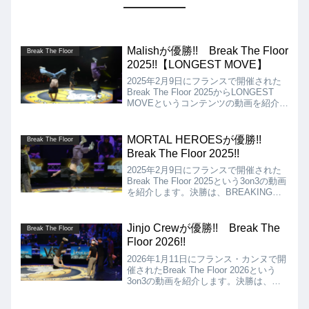
Malishが優勝!! Break The Floor
Break The Floor
2025!!【LONGEST MOVE】
2025年2月9日にフランスで開催された
Break The Floor 2025からLONGEST
MOVEというコンテンツの動画を紹介し
ます。こちらはBreak The Floor 2025の
サイドコンテンツで、1990、2000、エ
ルボースピンなどのスピン系の技でどれ
MORTAL HEROESが優勝!!
Break The Floor
だけ長く回っていられるかを競うバトル
Break The Floor 2025!!
です!!
2025年2月9日にフランスで開催された
Break The Floor 2025という3on3の動画
を紹介します。決勝は、BREAKING
M.I.A. VS MORTAL HEROESとなりま
したが、結果はMORTAL HEROESの優
勝となりました!!
Jinjo Crewが優勝!! Break The
Break The Floor
Floor 2026!!
2026年1月11日にフランス・カンヌで開
催されたBreak The Floor 2026という
3on3の動画を紹介します。決勝は、
Jinjo Crew vs Sip the Juiceとなりまし
たが、結果はJinjo Crewの優勝となりま