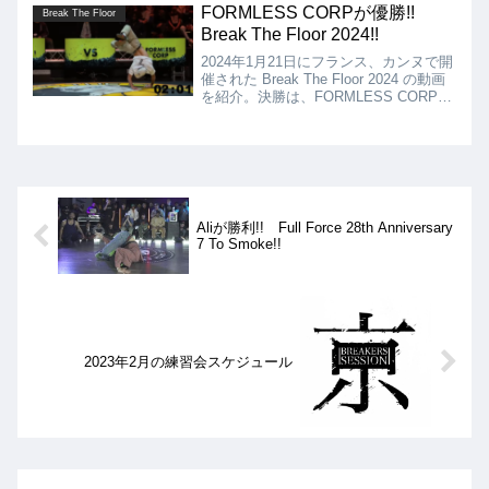
した!!
FORMLESS CORPが優勝!!
Break The Floor
Break The Floor 2024!!
2024年1月21日にフランス、カンヌで開
催された Break The Floor 2024 の動画
を紹介。決勝は、FORMLESS CORP
VS BTF CHALLENGER 1となりました
が、結果はFormless Corp（Alvin、
Lussy sky、Mighty jimm）見事優勝と
なりました!!
Aliが勝利!! Full Force 28th Anniversary
7 To Smoke!!
2023年2月の練習会スケジュール