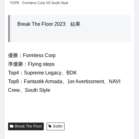
TOP8 Formless Corp VS South Style
Break The Floor 2023 結果
優勝：Formless Corp
準優勝：Flying steps
Top4：Supreme Legacy、BDK
Top8：Fantastik Armada、1er Avertissment、NAVI
Crew、South Style
Break The Floor
Battle