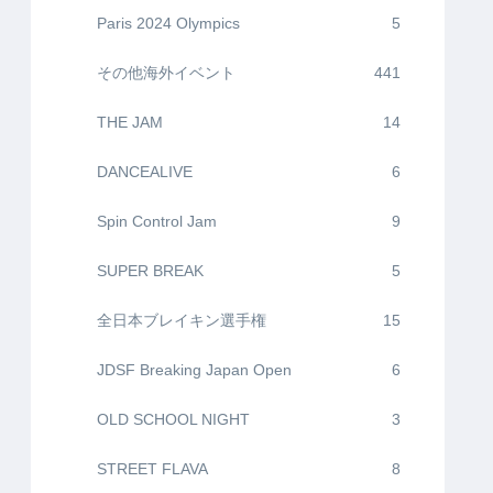
Paris 2024 Olympics
5
その他海外イベント
441
THE JAM
14
DANCEALIVE
6
Spin Control Jam
9
SUPER BREAK
5
全日本ブレイキン選手権
15
JDSF Breaking Japan Open
6
OLD SCHOOL NIGHT
3
STREET FLAVA
8