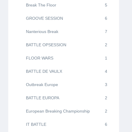
Break The Floor
5
GROOVE SESSION
6
Nanterious Break
7
BATTLE OPSESSION
2
FLOOR WARS
1
BATTLE DE VAULX
4
Outbreak Europe
3
BATTLE EUROPA
2
European Breaking Championship
2
IT BATTLE
6