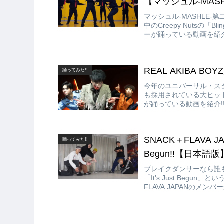
【マッシュル‐MAS
マッシュル‐MASHLE
中のCreepy Nutsの「Bl
ーが踊っている動画を紹介
REAL AKIBA BO
踊ってみた!!
今年のユニバーサル・スタジ
も採用されている大ヒット中
が踊っている動画を紹介!!
さい!!
SNACK＋FLAVA JAP
踊ってみた!!
Begun!!【日本語版
ブレイクダンサーなら誰もが知
「It's Just Begu
FLAVA JAPANのメン