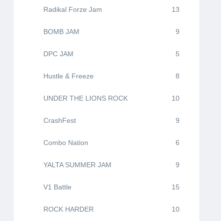
Radikal Forze Jam
13
BOMB JAM
9
DPC JAM
5
Hustle & Freeze
8
UNDER THE LIONS ROCK
10
CrashFest
9
Combo Nation
6
YALTA SUMMER JAM
9
V1 Battle
15
ROCK HARDER
10