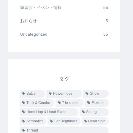
練習会・イベント情報
55
お知らせ
5
Uncategorized
55
タグ
Battle
Powermove
Show
Trick & Combo
7 to smoke
Flexible
Hand Hop & Hand Stand
Strong
Acrobatics
For Beginners
Head Spin
Thread