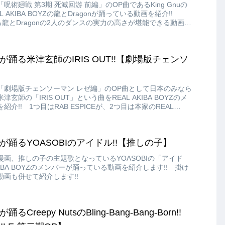
術廻戦 第3期 死滅回游 前編」のOP曲であるKing Gnuの
L AKIBA BOYZの龍とDragonが踊っている動画を紹介!!
Zが誇る龍とDragonの2人のダンスの実力の高さが堪能できる動画に
OYZが踊る米津玄師のIRIS OUT!!【劇場版チェンソ
】
「劇場版チェンソーマン レゼ編」のOP曲として日本のみなら
師の「IRIS OUT」という曲をREAL AKIBA BOYZのメ
介!! 1つ目はRAB ESPICEが、2つ目は本家のREAL
ーが踊っている動画になります!!
OYZが踊るYOASOBIのアイドル!!【推しの子】
画、推しの子の主題歌となっているYOASOBIの「アイド
KIBA BOYZのメンバーが踊っている動画を紹介します!! 掛け
画も併せて紹介します!!
踊るCreepy NutsのBling‐Bang‐Bang‐Born!!