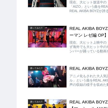
現在、大ヒット放送中の「呪
「AIZO」という曲をREA
REAL AKIBA BOY
仕上がっています!!
REAL AKIBA B
踊ってみた!!
ーマン レゼ編 OP
現在、大ヒット上映中の
ず海外でも大ヒット中の米津玄
ンバーが踊っている動画を紹
AKIBA BOYZのメンバ
REAL AKIBA B
踊ってみた!!
アニメ化もされた大人気漫
ル」という曲をREAL A
声の収録の様子を収めた動
REAL AKIBA BOYZが
踊ってみた!!