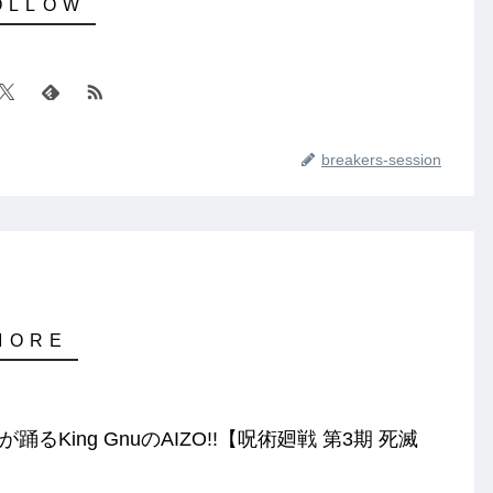
breakers-session
YZが踊るKing GnuのAIZO!!【呪術廻戦 第3期 死滅