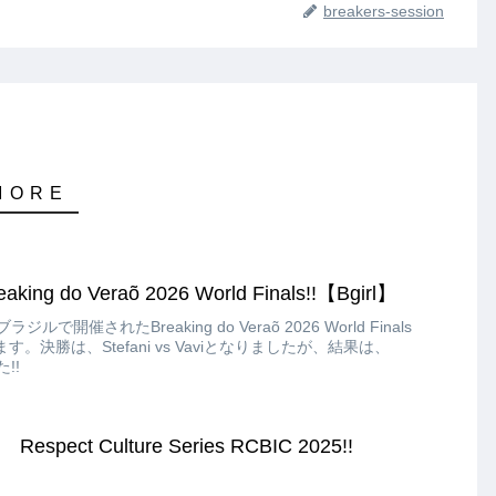
breakers-session
king do Veraõ 2026 World Finals!!【Bgirl】
ルで開催されたBreaking do Veraõ 2026 World Finals
す。決勝は、Stefani vs Vaviとなりましたが、結果は、
!!
pect Culture Series RCBIC 2025!!