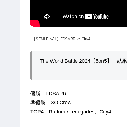
【SEMI FINAL】FDSARR vs City4
The World Battle 2024【5on5】 結
優勝：FDSARR
準優勝：XO Crew
TOP4：Ruffneck renegades、City4