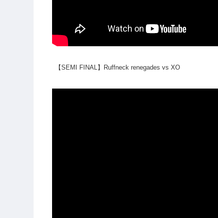
【SEMI FINAL】Ruffneck renegades vs XO