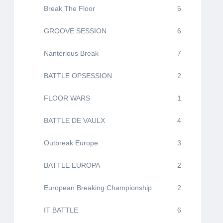
Break The Floor
5
GROOVE SESSION
6
Nanterious Break
7
BATTLE OPSESSION
2
FLOOR WARS
1
BATTLE DE VAULX
4
Outbreak Europe
3
BATTLE EUROPA
2
European Breaking Championship
2
IT BATTLE
6