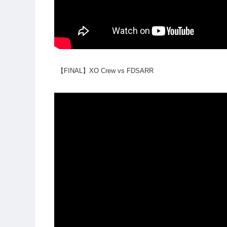
【FINAL】XO Crew vs FDSARR