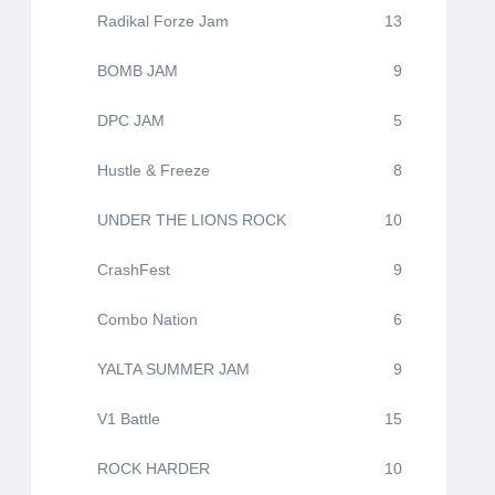
Radikal Forze Jam
13
BOMB JAM
9
DPC JAM
5
Hustle & Freeze
8
UNDER THE LIONS ROCK
10
CrashFest
9
Combo Nation
6
YALTA SUMMER JAM
9
V1 Battle
15
ROCK HARDER
10