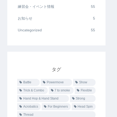
練習会・イベント情報
55
お知らせ
5
Uncategorized
55
タグ
Battle
Powermove
Show
Trick & Combo
7 to smoke
Flexible
Hand Hop & Hand Stand
Strong
Acrobatics
For Beginners
Head Spin
Thread