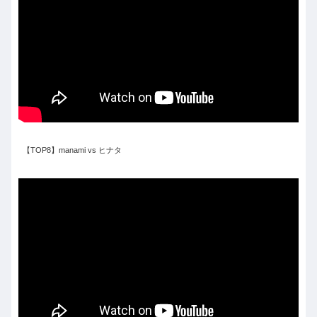
【TOP8】manami vs ヒナタ