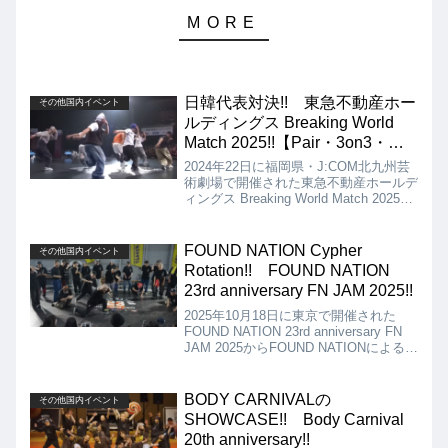
日韓代表対決!! 東急不動産ホー
その他国内イベント
ルディングス Breaking World
Match 2025!!【Pair・3on3・
Crew】
2024年22日に福岡県・J:COM北九州芸
術劇場で開催された東急不動産ホールデ
ィングス Breaking World Match 2025か
らPair、3on3、Crewバトルの動画を紹
介します。Pair、3on3、Crewは、すべ
て日本の勝利という喜ばしい結果に終わ
FOUND NATION Cypher
その他国内イベント
りました!!
Rotation!! FOUND NATION
23rd anniversary FN JAM 2025!!
2025年10月18日に東京で開催された
FOUND NATION 23rd anniversary FN
JAM 2025からFOUND NATIONによる
Cypher Rotationの動画を紹介します。
もうあまり見かけることがなくなった歴
代のOB・OGメンバーまでもが、アニバ
BODY CARNIVALの
その他国内イベント
ーサリーを祝う形で参戦してくれていま
SHOWCASE!! Body Carnival
す!!
20th anniversary!!