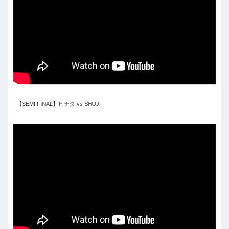
【SEMI FINAL】ヒナタ vs SHUJI