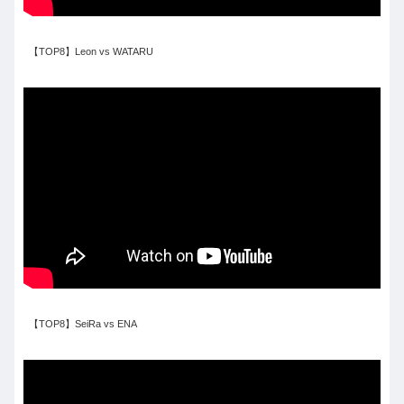
【TOP8】Leon vs WATARU
【TOP8】SeiRa vs ENA