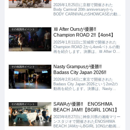
2026年1月25日に京都で開催された
Body Carnival 20th anniversaryから
BODY CARNIVALのSHOWCASEの動画
を紹介します。Crew結成から今年で20
年の節目を迎え、OB、OGも加わっての
BODY CARNIVALの歴史を感じさせる
Ⅻ After Oursが優勝!!
その他国内イベント
SHOWCASEを存分に見せつけてくれま
Champion ROAD 2!!【4on4】
した!!
2025年1月11日に茨城県で開催された
Champion ROAD 2から4on4バトルの動
画を紹介します。決勝は、Ⅻ After Ours
vs JAMILLZの対決となりましたが、結
果はⅫ After Oursの優勝となりました!!
Nasty Grampusが優勝!!
その他国内イベント
Badass City Japan 2026!!
2026年2月14日に東京で開催された
Badass City Japan 2026という2on2の
動画を紹介します。決勝は、Nasty
Grampus VS Umegaoka Break
Connectionとなりましたが、結果は、
Nasty Grampusが優勝となりました!!
SAWAが優勝!! ENOSHIMA
その他国内イベント
BEACH JAM!!【BGIRL 1ON1】
2023年8月27日に神奈川県の湘南マリー
ンスタジオで開催されたENOSHIMA
BEACH JAMからBGIRL 1ON1の動画を