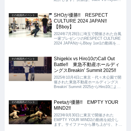
なりましたが、結果はHiyoriの優勝とな
りました!!
SHOが優勝!! RESPECT
その他国内イベント
CULTURE 2024 JAPAN!!
【Bboy】
2024年7月28日に埼玉で開催された台風
一家プレゼンツのRESPECT CULTURE
2024 JAPANからBboy 1on1の動画を紹
介します。決勝は、zomi vs SHOとなり
ましたが、結果はSHOが優勝となりま
した!!
Shigekix vs Hiro10のCall Out
その他国内イベント
Battle!! 東急不動産ホールディ
ングスBreakin’ Summit 2025!!
2025年10月4日に東京・代々木公園で開
催された東急不動産ホールディングス
Breakin' Summit 2025からHiro10による
ShigekixへのCall Out Battleの動画を紹
介します。日本を代表する世界で活躍す
るトップBboy2人によるバトルというだ
Peetaが優勝!! EMPTY YOUR
その他国内イベント
けに、お客さんからすれば嬉しいハプニ
MIND2!!
ングですね!!
2023年9月30日に東京で開催された
EMPTY YOUR MIND2の動画を紹介し
ます。サイファーから勝ち上がり、トー
ナメントでも勝ち上がった決勝のカード