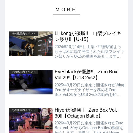
Lil kongが優勝!! 山梨ブレイキ
その他国内イベント
ン祭り!!【U-15】
2024年10月14日に山梨・甲府駅前よっ
ちゃばれ広場で開催された山梨ブレイキ
ン祭りからU‐15の動画を紹介します。
決勝は、Lil kong vs SENAとなりました
が、結果は、Lil kongが優勝となりまし
た!!
Eyesblackが優勝!! Zero Box
その他国内イベント
Vol.29!!【U18 2vs2】
2025年3月23日に東京で開催されたWing
Zeroがオーガナイザーを務めるZero
Box Vol.29からU18 2vs2の動画を紹介
します。決勝は、Sen VS Eyesblackと
なりましたが、結果はEyesblackの優勝
となりました!!
Hiyoriが優勝!! Zero Box Vol.
その他国内イベント
30!!【Octagon Battle】
2026年3月22日に東京で開催されたZero
Box Vol. 30からOctagon Battleの動画を
紹介します。決勝は、Jack VS Hiyoriと