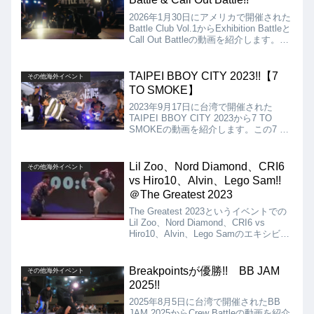
2026年1月30日にアメリカで開催された
Battle Club Vol.1からExhibition Battleと
Call Out Battleの動画を紹介します。
Exhibition Battleは、Valencio Vs
Kobe、Gokaito Vs Lineage、A+ Vs
Emma、Call Out Battleは、Gravity Vs
TAIPEI BBOY CITY 2023!!【7
その他海外イベント
Tsukki!!
TO SMOKE】
2023年9月17日に台湾で開催された
TAIPEI BBOY CITY 2023から7 TO
SMOKEの動画を紹介します。この7 TO
SMOKEは、パワームーブを誰もしてい
ない様子から、おそらくフットワーク限
定の7 TO SMOKEだったのではないか
Lil Zoo、Nord Diamond、CRI6
その他海外イベント
と思います。
vs Hiro10、Alvin、Lego Sam!!
＠The Greatest 2023
The Greatest 2023というイベントでの
Lil Zoo、Nord Diamond、CRI6 vs
Hiro10、Alvin、Lego Samのエキシビジ
ョンバトル動画!!全員がワールドクラス
で見どころたっぷり、全ムーブ目が離せ
ません!!
Breakpointsが優勝!! BB JAM
その他海外イベント
2025!!
2025年8月5日に台湾で開催されたBB
JAM 2025からCrew Battleの動画を紹介