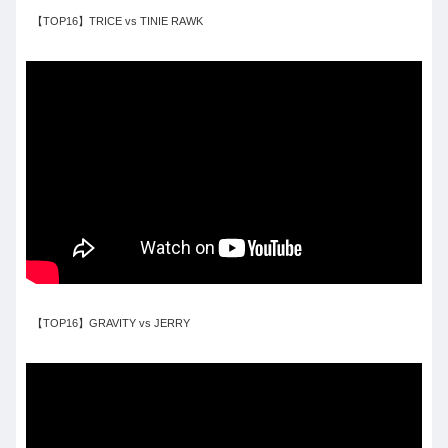
【TOP16】TRICE vs TINIE RAWK
【TOP16】GRAVITY vs JERRY