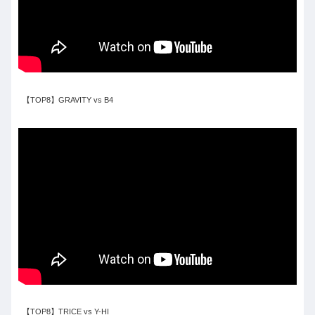
【TOP8】GRAVITY vs B4
【TOP8】TRICE vs Y-HI