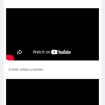
【TOP8】GREEN vs KIDASHI