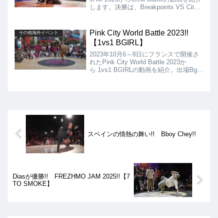
します。決勝は、Breakpoints VS City4
となりましたが、結果はBreakpointsの
優勝となりました!!
Pink City World Battle 2023!!
その他海外イベント
【1vs1 BGIRL】
2023年10月6～8日にフランスで開催さ
れたPink City World Battle 2023か
ら 1vs1 BGIRLの動画を紹介。出場Bgirl
は、Estrella（ベネズエラ）、San
Andrea（フランス）、Konatsu（日
本）、 Nathana（ブラジル）の4名での
総当たりバトルです。
スペインの情熱の舞い!! Bboy Chey!!
Diasが優勝!! FREZHMO JAM 2025!!【7
TO SMOKE】