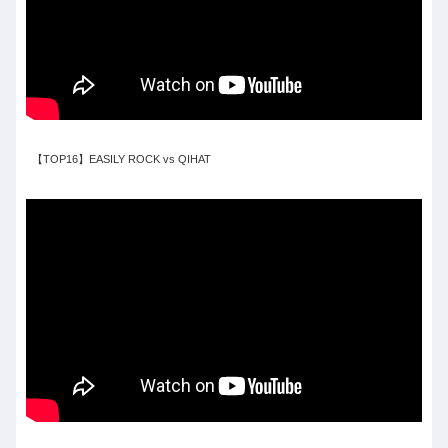
【TOP16】EASILY ROCK vs QIHAT