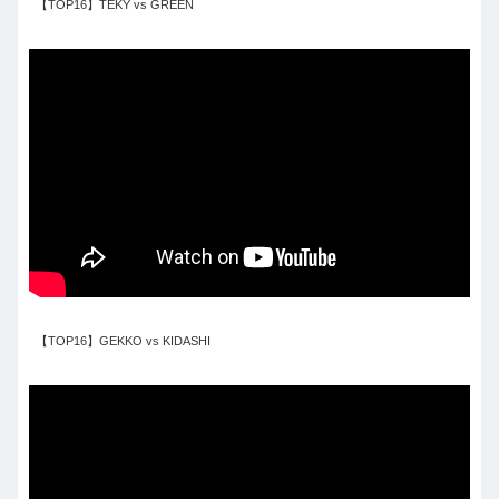
【TOP16】TEKY vs GREEN
【TOP16】GEKKO vs KIDASHI