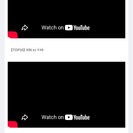
【TOP16】KIN vs Y-HI