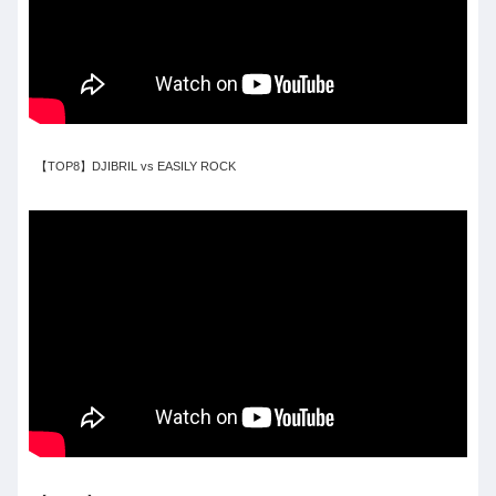
【TOP8】DJIBRIL vs EASILY ROCK