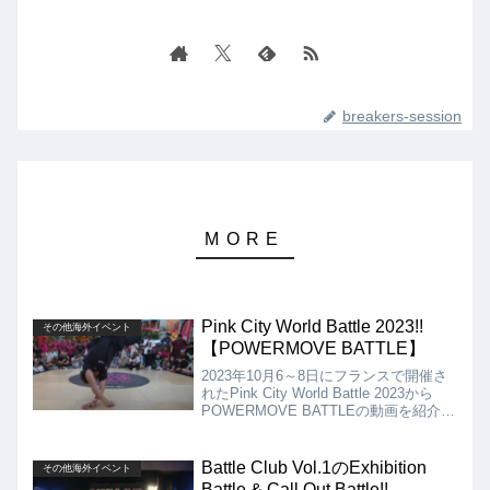
breakers-session
Pink City World Battle 2023!!
その他海外イベント
【POWERMOVE BATTLE】
2023年10月6～8日にフランスで開催さ
れたPink City World Battle 2023から
POWERMOVE BATTLEの動画を紹介。
出場Bboyは、Alvin（ベネズエラ）、
Marwan（フランス）、Hiro10（日
本）、 Bart （ブラジル）の4名で総当た
Battle Club Vol.1のExhibition
その他海外イベント
りのバトルです。
Battle & Call Out Battle!!