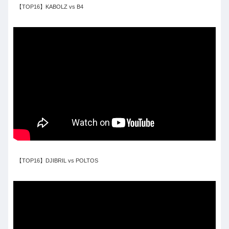
【TOP16】KABOLZ vs B4
【TOP16】DJIBRIL vs POLTOS