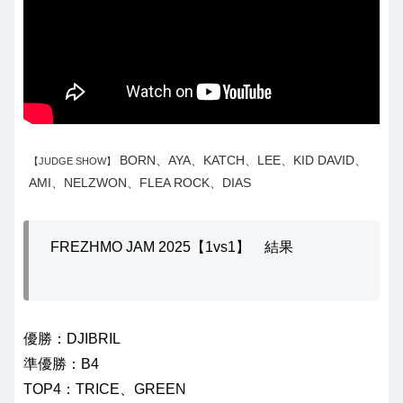
BORN、AYA、KATCH、LEE、KID DAVID、
【JUDGE SHOW】
AMI、NELZWON、FLEA ROCK、DIAS
FREZHMO JAM 2025【1vs1】 結果
優勝：DJIBRIL
準優勝：B4
TOP4：TRICE、GREEN