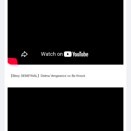
【Bboy SEMIFINAL】Delma Vengeance vs Be Knock