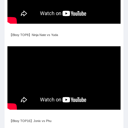
【Bboy TOP8】Ninja Nate vs Yuda
【Bboy TOP16】Jonix vs Phu