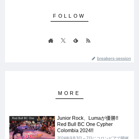
breakers-session
Junior Rock、Lumaが優勝!!
Red Bull BC One
Red Bull BC One Cypher
Colombia 2024!!
2024年9月3日～7日にコロンビアで開催