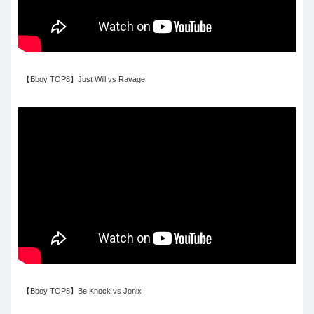
【Bboy TOP8】Just Will vs Ravage
【Bboy TOP8】Be Knock vs Jonix