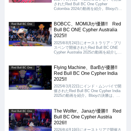
されたRed Bull BC One Cypher
Colombia 2024の動画を紹介。Bboyの決
勝はBaby Jerez Vs Junior Rock、Bgirl
の決勝はLuma Vs Celestiaとなりました
が、結果はJunior Rock、Lumaが優勝!!
BOBCC、MOMIJIが優勝!! Red
Red Bull BC One
Bull BC ONE Cypher Australia
2025!!
2025年8月24日にオーストラリア・ブリ
スベンで開催されたRed Bull BC ONE
Cypher Australia 2025の動画を紹介しま
す。Bboyの決勝はBOBCC VS HARRY
HYBRID、Bgirlの決勝はRIOT VS
MOMIJIとなりましたが、結果は
Flying Machine、BarBが優勝!!
Red Bull BC One
BOBCC、MOMIJIの優勝となりました!!
Red Bull BC One Cypher India
2025!!
2025年3月22日にインド・ムンバイで開
催されたRed Bull BC One Cypher India
2025の動画を紹介。Bboyの決勝は、
Flying Machine vs Kaamil、Bgirlの決勝
は、Glib Vs BarBとなりましたが、結果
はFlying Machine、BarBの優勝となりま
The Wolfer、Janaが優勝!! Red
Red Bull BC One
した!!
Bull BC One Cypher Austria
2026!!
2026年4月19日にオーストリアで開催さ