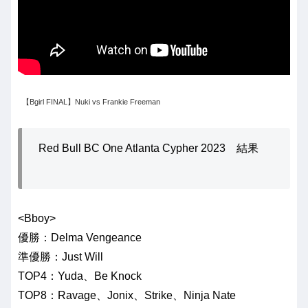
【Bgirl FINAL】Nuki vs Frankie Freeman
Red Bull BC One Atlanta Cypher 2023 結果
<Bboy>
優勝：Delma Vengeance
準優勝：Just Will
TOP4：Yuda、Be Knock
TOP8：Ravage、Jonix、Strike、Ninja Nate