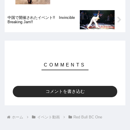
中国で開催されたイベント!! Invincible
Breaking Jam!!
コメントを書き込む
ホーム
イベント動画
Red Bull BC One