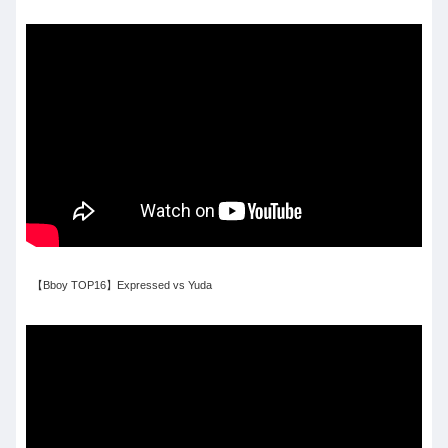
【Bboy TOP16】Expressed vs Yuda