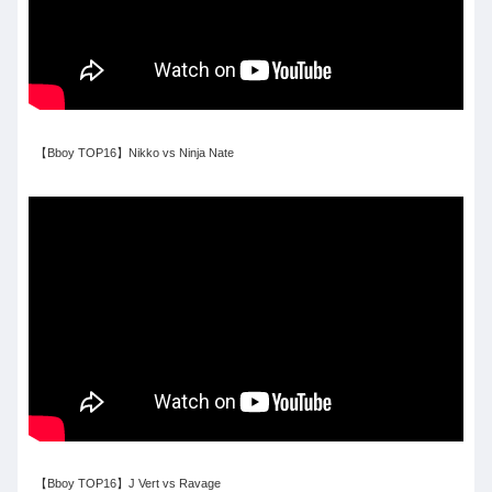
【Bboy TOP16】Nikko vs Ninja Nate
【Bboy TOP16】J Vert vs Ravage